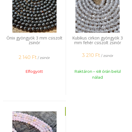
Ónix gyöngyök 3 mm csiszolt
Kubikus cirkon gyöngyök 3
zsinór
mm fehér csiszolt zsinór
3 210
Ft
/ zsinór
2 140
Ft
/ zsinór
Elfogyott
Raktáron – 48 órán belül
nálad