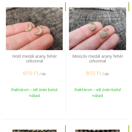
Hold medál arany fehér
Miniszív medál arany fehér
cirkonnal
cirkonnal
870
Ft
870
Ft
/ db
/ db
Raktáron – 48 órán belül
Raktáron – 48 órán belül
nálad
nálad