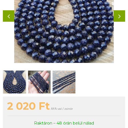
2 020
Ft
ÁFÁ-val / zsinór
Raktáron – 48 órán belül nálad