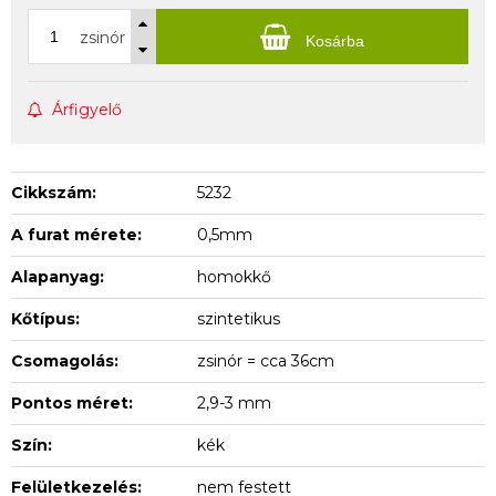
zsinór
Kosárba
Árfigyelő
Cikkszám:
5232
A furat mérete:
0,5mm
Alapanyag:
homokkő
Kőtípus:
szintetikus
Csomagolás:
zsinór = cca 36cm
Pontos méret:
2,9-3 mm
Szín:
kék
Felületkezelés:
nem festett