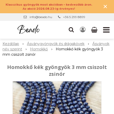
×
Klasszikus gyöngyök most akcióban – kedvezőbb áron.
Az akció 2026.08.23-ig érvényes!
info@beado.hu
+36 5 299 8899
Kezdőlap
Ásványgyöngyök és drágakövek
Ásványok
név szerint
Homokkő
Homokkő kék gyöngyök 3
mm csiszolt zsinór
Homokkő kék gyöngyök 3 mm csiszolt
zsinór