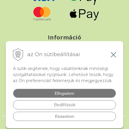
Információ
Fizetés és szállítás
Panasz, árucsere és visszáru
az Ön sütibeállításai
Szerződési feltételek
A személyes adatok védelme
A sütik segítenek, hogy vásárlóinknak minőségi
szolgáltatásokat nyújtsunk. Lehetővé teszik, hogy
az Ön preferenciáit felismerjük és megjegyezzük.
Beado
Kapcsolat
Elfogadom
Gyakori kérdések
Facebook
Beállítások
Elutasítom
© 2026 beado.hu, a gyöngyök webáruháza •
NextShop
&
e-shop Pohoda
Connector
by
NextCom s.r.o.