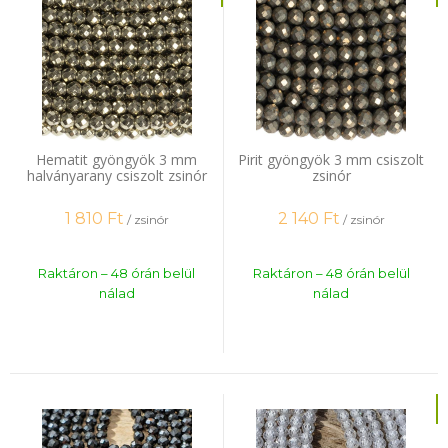
Hematit gyöngyök 3 mm
Pirit gyöngyök 3 mm csiszolt
halványarany csiszolt zsinór
zsinór
1 810
Ft
2 140
Ft
/ zsinór
/ zsinór
Raktáron – 48 órán belül
Raktáron – 48 órán belül
nálad
nálad