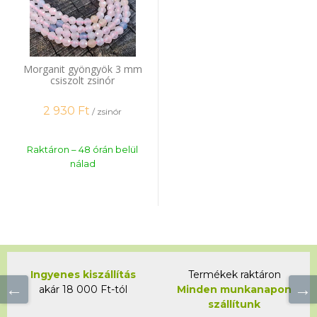
Morganit gyöngyök 3 mm
csiszolt zsinór
2 930
Ft
/ zsinór
Raktáron – 48 órán belül
nálad
Ingyenes kiszállítás
Termékek raktáron
akár 18 000 Ft-tól
Minden munkanapon
szállítunk