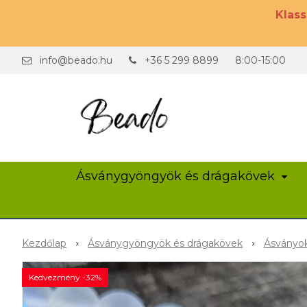
Klas
info@beado.hu
+36 5 299 8899
8:00-15:00
Ásványgyöngyök és drágakövek
Kezdőlap
Ásványgyöngyök és drágakövek
Ásványok
Kedvezmény -32%