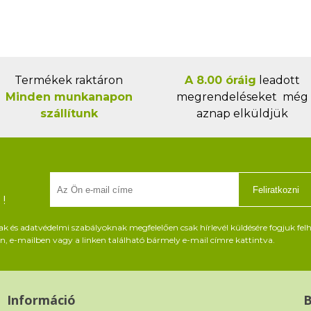
Termékek raktáron
A 8.00 óráig
leadott
Minden munkanapon
megrendeléseket még
szállítunk
aznap elküldjük
Feliratkozni
!
és adatvédelmi szabályoknak megfelelően csak hírlevél küldésére fogjuk felh
, e-mailben vagy a linken található bármely e-mail címre kattintva.
Információ