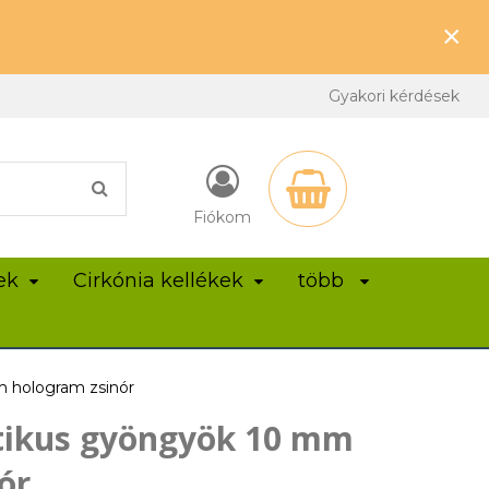
×
Gyakori kérdések
Fiókom
ek
Cirkónia kellékek
több
m hologram zsinór
tikus gyöngyök 10 mm
ór