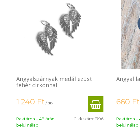
Angyalszárnyak medál ezüst
Angyal l
fehér cirkonnal
1 240
Ft
660
Ft
/ db
Raktáron – 48 órán
Cikkszám:
1796
Raktáron – 
belül nálad
belül nálad