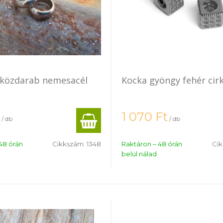
 közdarab nemesacél
Kocka gyöngy fehér cir
1 070
Ft
/ db
/ db
48 órán
Cikkszám:
1348
Raktáron – 48 órán
Ci
belül nálad