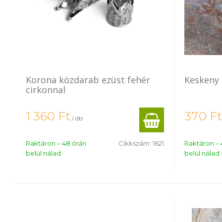
Korona közdarab ezüst fehér
Keskeny
cirkonnal
1 360
Ft
370
Ft
/ db
Raktáron – 48 órán
Cikkszám:
1621
Raktáron – 
belül nálad
belül nálad