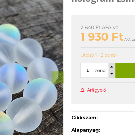
2 840 Ft
ÁFÁ-val
1 930
Ft
ÁFÁ-val
Utolsó 1 - 2 darab
zsinór
Árfigyelő
Cikkszám:
Alapanyag: