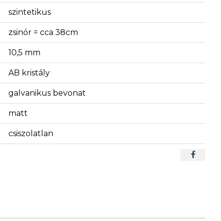
szintetikus
zsinór = cca 38cm
10,5 mm
AB kristály
galvanikus bevonat
matt
csiszolatlan