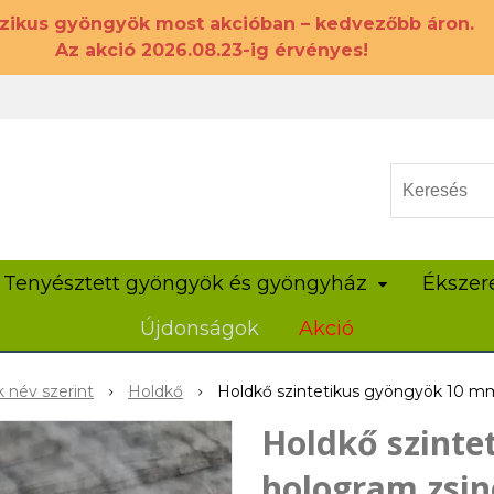
szikus gyöngyök most akcióban – kedvezőbb áron.
Az akció 2026.08.23-ig érvényes!
Tenyésztett gyöngyök és gyöngyház
Ékszer
Újdonságok
Akció
 név szerint
Holdkő
Holdkő szintetikus gyöngyök 10 m
Holdkő szinte
hologram zsin