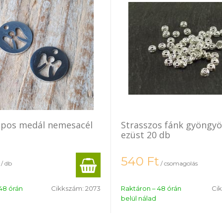
apos medál nemesacél
Strasszos fánk gyöngy
ezüst 20 db
540
Ft
/ db
/ csomagolás
48 órán
Cikkszám:
2073
Raktáron – 48 órán
Ci
belül nálad