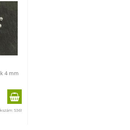
ök 4 mm
kkszám:
5361