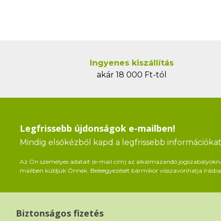
Ingyenes kiszállítás
akár 18 000 Ft-tól
Legfrissebb újdonságok e-mailben!
Mindig elsőkézből kapd a legfrissebb információkat 
Az Ön személyes adatait (e-mail cím) az alkalmazandó jogszabályoknak 
mailben küldjük Önnek. Beleegyezését bármikor visszavonhatja írásban
Biztonságos fizetés