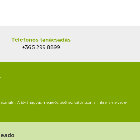
Telefonos tanácsadás
+36 5 299 8899
asználni. A jóváhagyás megerősítéséhez kattintson a linkre, amelyet e-
Beado