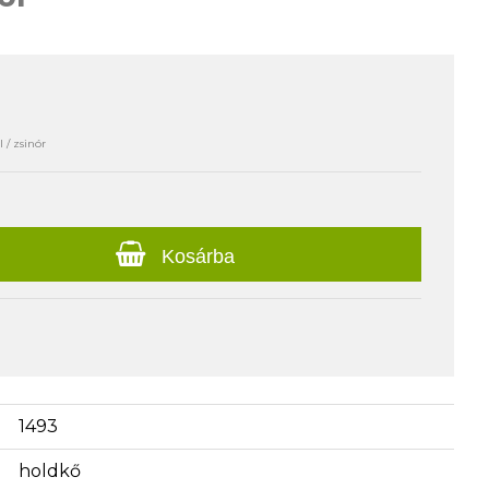
 / zsinór
Kosárba
1493
holdkő