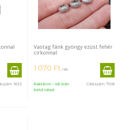
konnal
Vastag fánk gyöngy ezüst fehér
cirkonnal
1 070
Ft
/ db
kkszám:
1633
Raktáron – 48 órán
Cikkszám:
7108
belül nálad