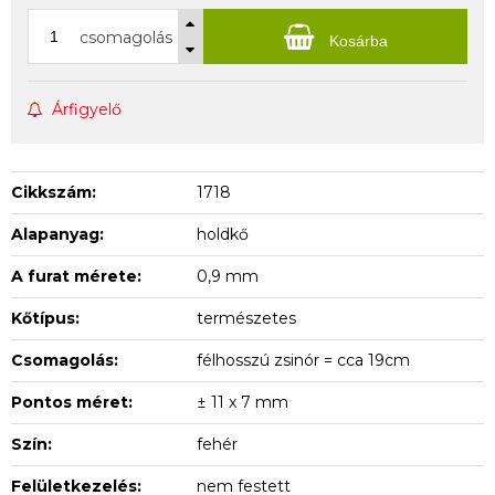
csomagolás
Kosárba
Árfigyelő
Cikkszám:
1718
Alapanyag:
holdkő
A furat mérete:
0,9 mm
Kőtípus:
természetes
Csomagolás:
félhosszú zsinór = cca 19cm
Pontos méret:
± 11 x 7 mm
Szín:
fehér
Felületkezelés:
nem festett