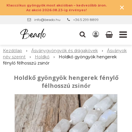
×
Klasszikus gyöngyök most akcióban – kedvezőbb áron.
Az akció 2026.08.23-ig érvényes!
info@beado.hu
+36 5 299 8899
Kezdőlap
Ásványgyöngyök és drágakövek
Ásványok
név szerint
Holdkő
Holdkő gyöngyök hengerek
fénylő félhosszú zsinór
Holdkő gyöngyök hengerek fénylő
félhosszú zsinór