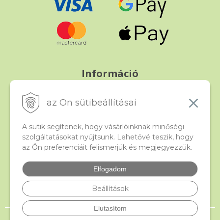
Információ
Fizetés és szállítás
Panasz, árucsere és visszáru
az Ön sütibeállításai
Szerződési feltételek
A személyes adatok védelme
A sütik segítenek, hogy vásárlóinknak minőségi
szolgáltatásokat nyújtsunk. Lehetővé teszik, hogy
az Ön preferenciáit felismerjük és megjegyezzük.
Beado
Kapcsolat
Elfogadom
Gyakori kérdések
Facebook
Beállítások
Elutasítom
© 2026 beado.hu, a gyöngyök webáruháza •
NextShop
&
e-shop Pohoda