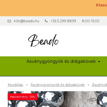
Klas
info@beado.hu
+36 5 299 8899
8:00-15:00
Ásványgyöngyök és drágakövek
Kezdőlap
Ásványgyöngyök és drágakövek
Ásványok
Kedvezmény -35%