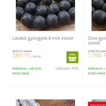
Lávakő gyöngyök 8 mm zsinór
Ónix gy
zsinór
620 Ft
/ zsinór
2 310 Ft
/ zsi
380
Ft
1 390
/ zsinór
Raktáron – 48 órán
Cikkszám:
5701
Raktáron – 
belül nálad
belül nálad
Kedvezmén