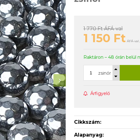
1 770 Ft
ÁFÁ-val
1 150
Ft
ÁFÁ-val 
Raktáron – 48 órán belül 
zsinór
Árfigyelő
Cikkszám:
Alapanyag: