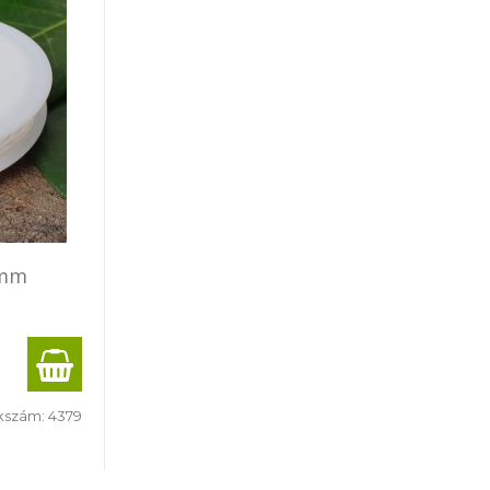
8mm
kszám:
4379