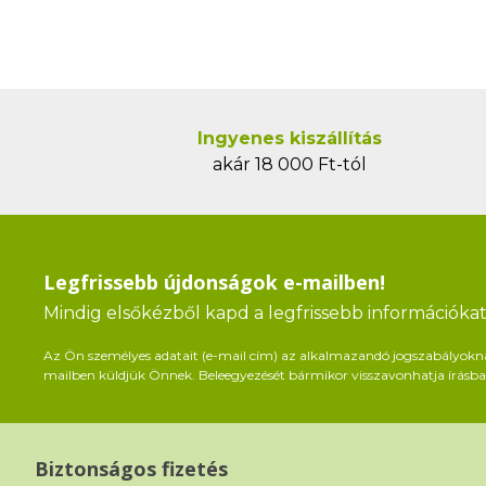
Ingyenes kiszállítás
akár 18 000 Ft-tól
Legfrissebb újdonságok e-mailben!
Mindig elsőkézből kapd a legfrissebb információkat 
Az Ön személyes adatait (e-mail cím) az alkalmazandó jogszabályoknak 
mailben küldjük Önnek. Beleegyezését bármikor visszavonhatja írásban
Biztonságos fizetés