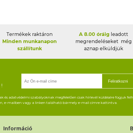
Termékek raktáron
A 8.00 óráig
leadott
Minden munkanapon
megrendeléseket még
szállítunk
aznap elküldjük
Feliratkozni
!
és adatvédelmi szabályoknak megfelelően csak hírlevél küldésére fogjuk felh
, e-mailben vagy a linken található bármely e-mail címre kattintva.
Információ