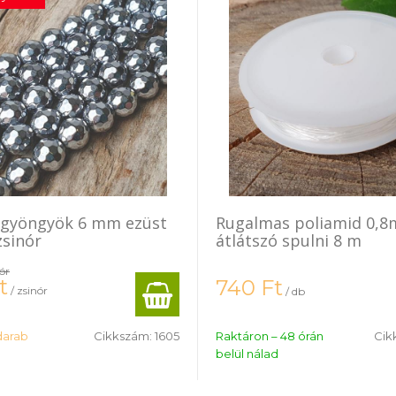
 gyöngyök 6 mm ezüst
Rugalmas poliamid 0,
zsinór
átlátszó spulni 8 m
nór
t
740
Ft
/ zsinór
/ db
 darab
Cikkszám:
1605
Raktáron – 48 órán
Cik
belül nálad