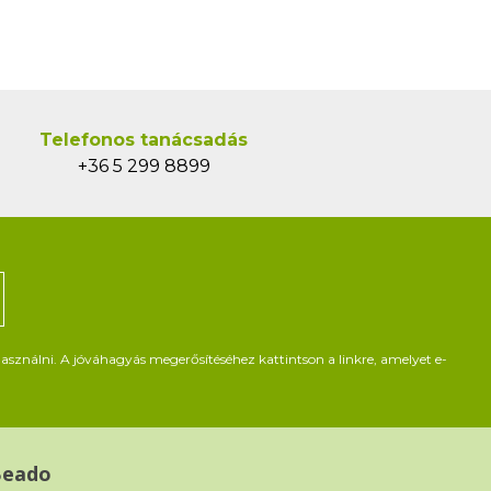
Telefonos tanácsadás
+36 5 299 8899
asználni. A jóváhagyás megerősítéséhez kattintson a linkre, amelyet e-
Beado