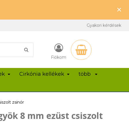
×
Gyakori kérdések
Fiókom
ek
Cirkónia kellékek
több
zolt zsinór
yök 8 mm ezüst csiszolt