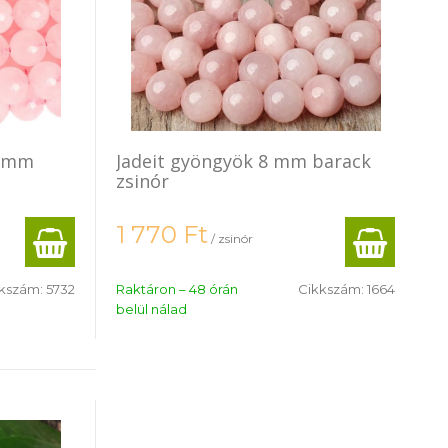
8 mm
Jadeit gyöngyök 8 mm barack
zsinór
1 770
Ft
/ zsinór
kszám:
5732
Raktáron – 48 órán
Cikkszám:
1664
belül nálad