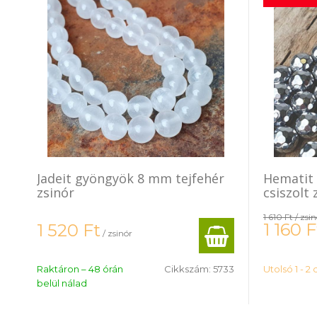
Jadeit gyöngyök 8 mm tejfehér
Hematit
zsinór
csiszolt 
1 610 Ft
/ zsi
1 160
F
1 520
Ft
/ zsinór
Raktáron – 48 órán
Cikkszám:
5733
Utolsó 1 - 2
belül nálad