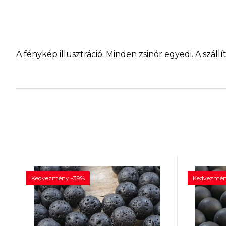
A fénykép illusztráció. Minden zsinór egyedi. A szá
Kedvezmény -39%
Kedvezmén