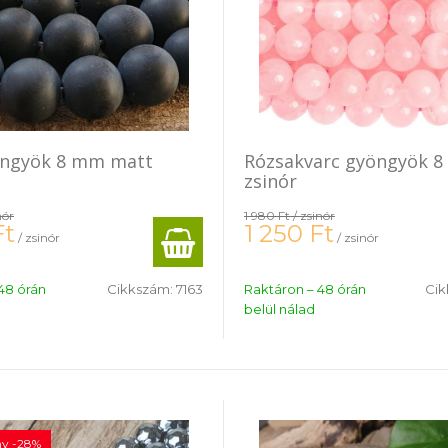
öngyök 8 mm matt
Rózsakvarc gyöngyök 
zsinór
nór
1 980 Ft
/ zsinór
Ft
1 250
Ft
/ zsinór
/ zsinór
48 órán
Cikkszám:
7163
Raktáron – 48 órán
Cik
belül nálad
y -28%