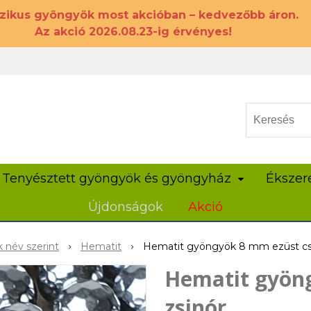
szikus gyöngyök most akcióban – kedvezőbb áron.
Az akció 2026.08.23-ig érvényes!
Tenyésztett gyöngyök és gyöngyház
Ékszer
Újdonságok
Akció
 név szerint
Hematit
Hematit gyöngyök 8 mm ezüst csis
Hematit gyöng
zsinór