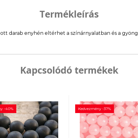
Termékleírás
llított darab enyhén eltérhet a színárnyalatban és a gyö
Kapcsolódó termékek
y -40%
Kedvezmény -37%