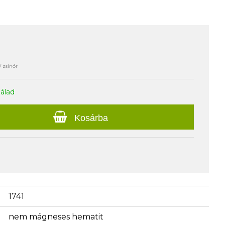
/ zsinór
nálad
Kosárba
1741
nem mágneses hematit