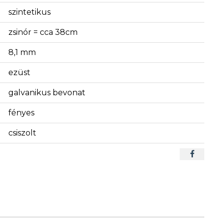
szintetikus
zsinór = cca 38cm
8,1 mm
ezüst
galvanikus bevonat
fényes
csiszolt