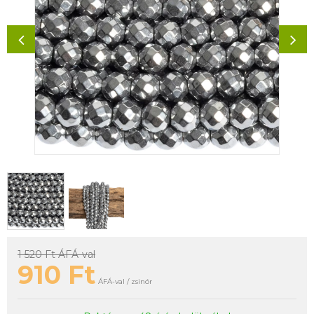
1 520 Ft
ÁFÁ-val
910
Ft
ÁFÁ-val / zsinór