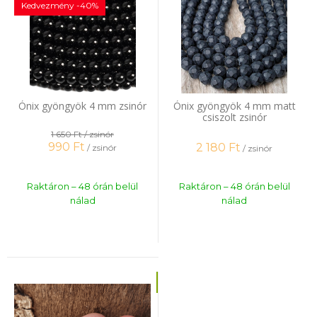
Kedvezmény -40%
Ónix gyöngyök 4 mm zsinór
Ónix gyöngyök 4 mm matt
csiszolt zsinór
1 650 Ft
/ zsinór
990
Ft
2 180
Ft
/ zsinór
/ zsinór
Raktáron – 48 órán belül
Raktáron – 48 órán belül
nálad
nálad