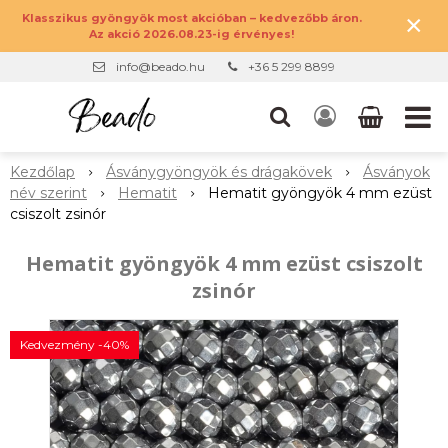
×
Klasszikus gyöngyök most akcióban – kedvezőbb áron.
Az akció 2026.08.23-ig érvényes!
info@beado.hu
+36 5 299 8899
Kezdőlap
Ásványgyöngyök és drágakövek
Ásványok
név szerint
Hematit
Hematit gyöngyök 4 mm ezüst
csiszolt zsinór
Hematit gyöngyök 4 mm ezüst csiszolt
zsinór
Kedvezmény -40%