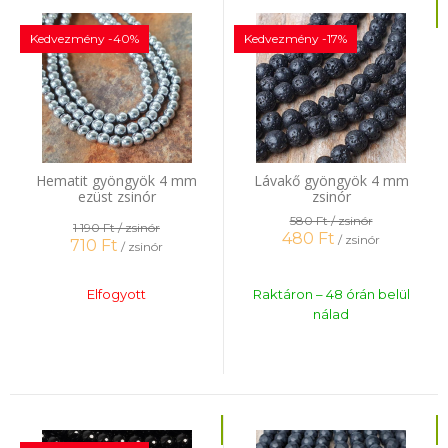
Kedvezmény -40%
Kedvezmény -17%
Hematit gyöngyök 4 mm
Lávakő gyöngyök 4 mm
ezüst zsinór
zsinór
580 Ft
/ zsinór
1 190 Ft
/ zsinór
480
Ft
/ zsinór
710
Ft
/ zsinór
Elfogyott
Raktáron – 48 órán belül
nálad