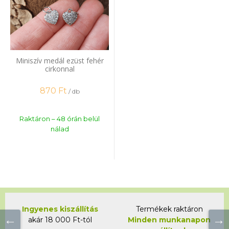
Miniszív medál ezüst fehér
cirkonnal
870
Ft
/ db
Raktáron – 48 órán belül
nálad
Ingyenes kiszállítás
Termékek raktáron
akár 18 000 Ft-tól
Minden munkanapon