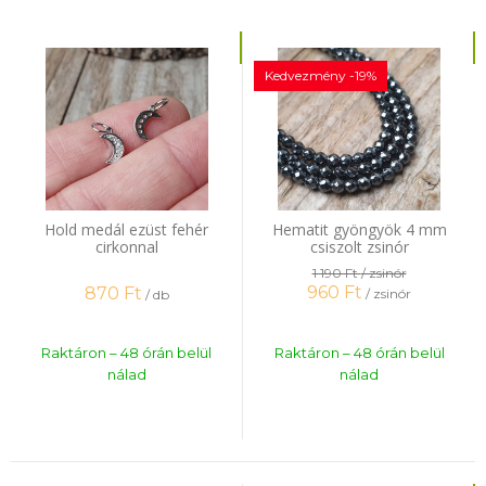
Kedvezmény -19%
Hold medál ezüst fehér
Hematit gyöngyök 4 mm
cirkonnal
csiszolt zsinór
1 190 Ft
/ zsinór
960
Ft
870
Ft
/ zsinór
/ db
Raktáron – 48 órán belül
Raktáron – 48 órán belül
nálad
nálad