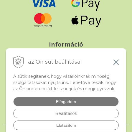
Információ
Fizetés és szállítás
Panasz, árucsere és visszáru
az Ön sütibeállításai
Szerződési feltételek
A személyes adatok védelme
A sütik segítenek, hogy vásárlóinknak minőségi
szolgáltatásokat nyújtsunk. Lehetővé teszik, hogy
az Ön preferenciáit felismerjük és megjegyezzük.
Beado
Kapcsolat
Elfogadom
Gyakori kérdések
Facebook
Beállítások
Elutasítom
© 2026 beado.hu, a gyöngyök webáruháza •
NextShop
&
e-shop Pohoda