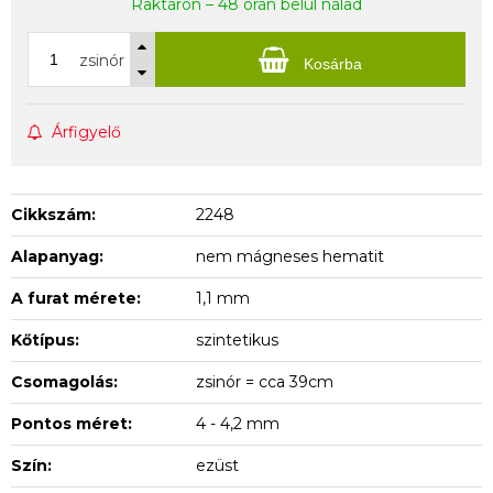
Raktáron – 48 órán belül nálad
zsinór
Kosárba
Árfigyelő
Cikkszám:
2248
Alapanyag:
nem mágneses hematit
A furat mérete:
1,1 mm
Kőtípus:
szintetikus
Csomagolás:
zsinór = cca 39cm
Pontos méret:
4 - 4,2 mm
Szín:
ezüst