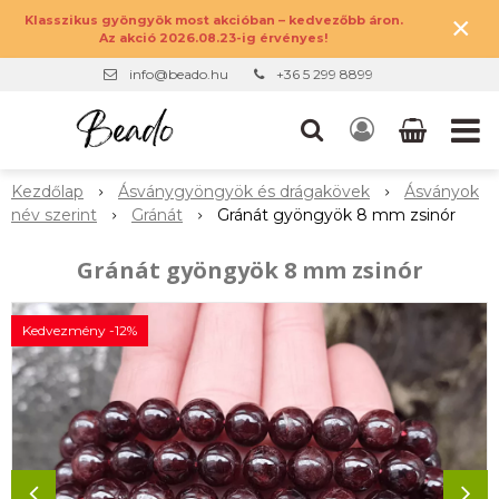
×
Klasszikus gyöngyök most akcióban – kedvezőbb áron.
Az akció 2026.08.23-ig érvényes!
info@beado.hu
+36 5 299 8899
Kezdőlap
Ásványgyöngyök és drágakövek
Ásványok
név szerint
Gránát
Gránát gyöngyök 8 mm zsinór
Gránát gyöngyök 8 mm zsinór
Kedvezmény -12%