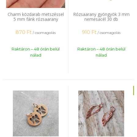
Charm közdarab metszéssel
Rózsaarany gyöngyök 3 mm
5 mm fánk rózsaarany
nemesacél 30 db
minőségi bevonat 20 db
870
Ft
910
Ft
/ csomagolás
/ csomagolás
Raktáron – 48 órán belül
Raktáron – 48 órán belül
nálad
nálad