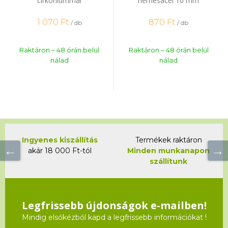
cirkóniummal
nemesacél 10 mm
1 070
Ft
870
Ft
/ db
/ db
Raktáron – 48 órán belül
Raktáron – 48 órán belül
nálad
nálad
Ingyenes kiszállítás
Termékek raktáron
akár 18 000 Ft-tól
Minden munkanapon
szállítunk
Legfrissebb újdonságok e-mailben!
Mindig elsőkézből kapd a legfrissebb információkat !