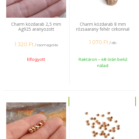
Charm közdarab 2,5 mm
Charm közdarab 8 mm
Ag925 aranyozott
rózsaarany fehér cirkonnal
rózsaarannyal 5 db
1 070
Ft
/ db
1 320
Ft
/ csomagolás
Elfogyott
Raktáron – 48 órán belül
nálad