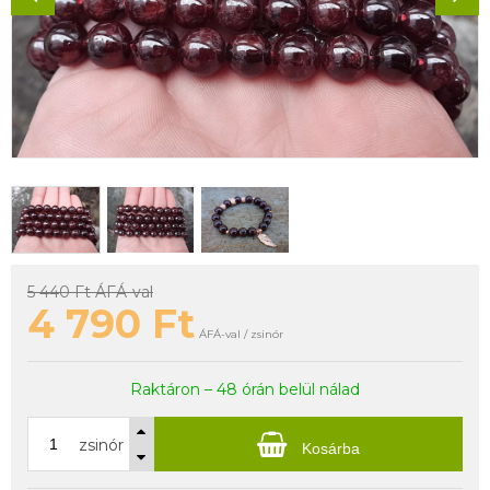
5 440 Ft
ÁFÁ-val
4 790
Ft
ÁFÁ-val / zsinór
Raktáron – 48 órán belül nálad
zsinór
Kosárba