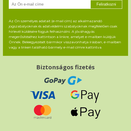
Feliratkozni
Az Ön személyes adatait (e-mail cím) az alkalmazandó
jogszabályoknak és adatvédelmi szabályoknak megfelelően csak
hírlevél küldésére fogjuk felhasználni. A jóváhagyás
megerősítéséhez kattintson a linkre, amelyet e-mailben küldjük
Önnek. Beleegyezését bármikor visszavonhatja írásban, e-mailben
vagy a linken található bármely e-mail címre kattintva.
Biztonságos fizetés