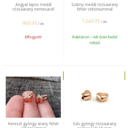
Angyal lapos medál
Szárny medál rózsaarany
rózsaarany nemesacél
fehér cirkóniummal
1 240
Ft
/ db
950
Ft
/ db
Elfogyott
Raktáron – 48 órán belül
nálad
Kereszt gyöngy arany fehér
Szív gyöngy rózsaarany