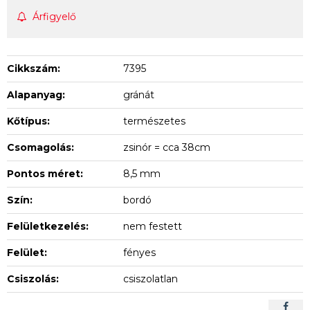
Árfigyelő
Cikkszám:
7395
Alapanyag:
gránát
Kőtípus:
természetes
Csomagolás:
zsinór = cca 38cm
Pontos méret:
8,5 mm
Szín:
bordó
Felületkezelés:
nem festett
Felület:
fényes
Csiszolás:
csiszolatlan