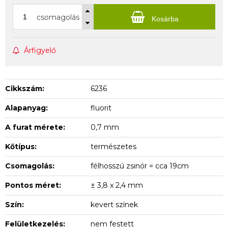
csomagolás
Kosárba
Árfigyelő
Cikkszám:
6236
Alapanyag:
fluorit
A furat mérete:
0,7 mm
Kőtípus:
természetes
Csomagolás:
félhosszú zsinór = cca 19cm
Pontos méret:
± 3,8 x 2,4 mm
Szín:
kevert színek
Felületkezelés:
nem festett