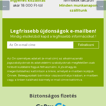
Ingyenes kiszállítás
Termékek raktáron
akár 18 000 Ft-tól
Minden munkanapon
szállítunk
Legfrissebb újdonságok e-mailben!
Mindig elsőkézből kapd a legfrissebb információkat !
Feliratkozni
Az Ön személyes adatait (e-mail cím) az alkalmazandó
jogszabályoknak és adatvédelmi szabályoknak megfelelően csak
hírlevél küldésére fogjuk felhasználni. A jóváhagyás
megerősítéséhez kattintson a linkre, amelyet e-mailben küldjük
Önnek. Beleegyezését bármikor visszavonhatja írásban, e-mailben
vagy a linken található bármely e-mail címre kattintva.
Biztonságos fizetés