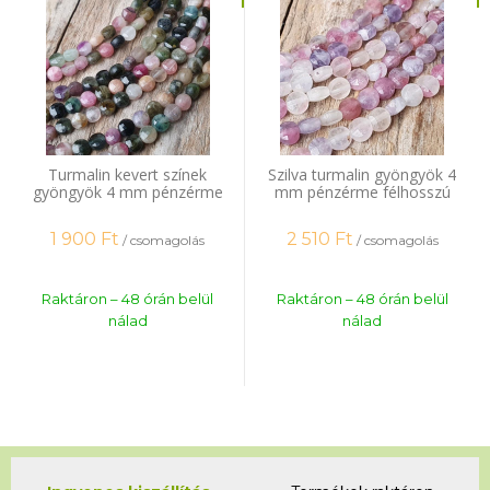
Turmalin kevert színek
Szilva turmalin gyöngyök 4
gyöngyök 4 mm pénzérme
mm pénzérme félhosszú
félhosszú zsinór
zsinór
1 900
Ft
2 510
Ft
/ csomagolás
/ csomagolás
Raktáron – 48 órán belül
Raktáron – 48 órán belül
nálad
nálad