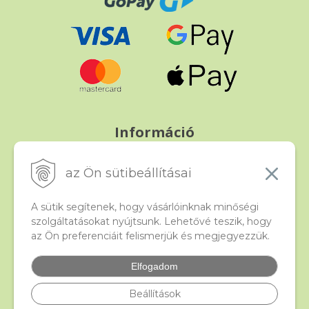
Információ
Fizetés és szállítás
Panasz, árucsere és visszáru
az Ön sütibeállításai
Szerződési feltételek
A személyes adatok védelme
A sütik segítenek, hogy vásárlóinknak minőségi
szolgáltatásokat nyújtsunk. Lehetővé teszik, hogy
az Ön preferenciáit felismerjük és megjegyezzük.
Beado
Kapcsolat
Elfogadom
Gyakori kérdések
Facebook
Beállítások