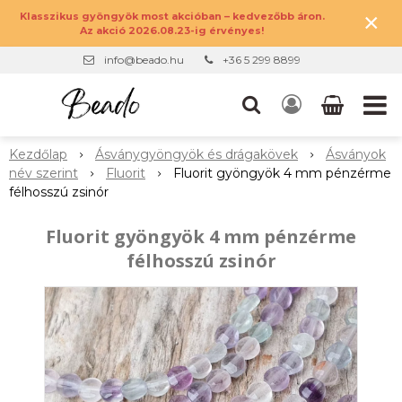
×
Klasszikus gyöngyök most akcióban – kedvezőbb áron.
Az akció 2026.08.23-ig érvényes!
info@beado.hu
+36 5 299 8899
Kezdőlap
Ásványgyöngyök és drágakövek
Ásványok
név szerint
Fluorit
Fluorit gyöngyök 4 mm pénzérme
félhosszú zsinór
Fluorit gyöngyök 4 mm pénzérme
félhosszú zsinór