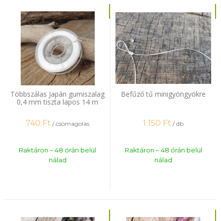
Többszálas Japán gumiszalag
Befűző tű minigyöngyökre
0,4 mm tiszta lapos 14 m
740
Ft
1 150
Ft
/ csomagolás
/ db
Raktáron – 48 órán belül
Raktáron – 48 órán belül
nálad
nálad