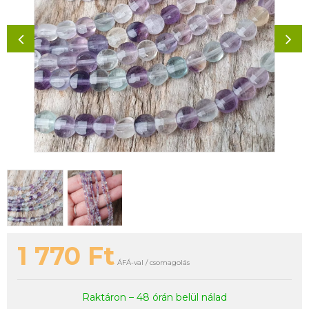
1 770
Ft
ÁFÁ-val / csomagolás
Raktáron – 48 órán belül nálad