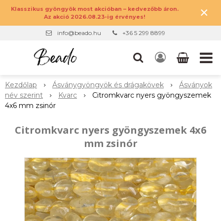
×
Klasszikus gyöngyök most akcióban – kedvezőbb áron.
Az akció 2026.08.23-ig érvényes!
info@beado.hu
+36 5 299 8899
Kezdőlap
Ásványgyöngyök és drágakövek
Ásványok
név szerint
Kvarc
Citromkvarc nyers gyöngyszemek
4x6 mm zsinór
Citromkvarc nyers gyöngyszemek 4x6
mm zsinór