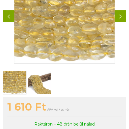
1 610
Ft
ÁFÁ-val / zsinór
Raktáron – 48 órán belül nálad