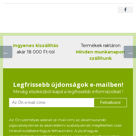
Ingyenes kiszállítás
Termékek raktáron
akár 18 000 Ft-tól
Minden munkanapon
szállítunk
Legfrissebb újdonságok e-mailben!
Mindig elsőkézből kapd a legfrissebb információkat !
Feliratkozni
Az Ön személyes adatait (e-mail cím) az alkalmazandó
jogszabályoknak és adatvédelmi szabályoknak megfelelően csak
hírlevél küldésére fogjuk felhasználni. A jóváhagyás