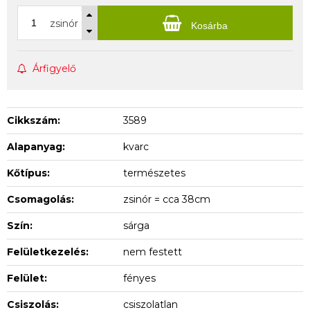
zsinór
Kosárba
Árfigyelő
Cikkszám:
3589
Alapanyag:
kvarc
Kőtípus:
természetes
Csomagolás:
zsinór = cca 38cm
Szín:
sárga
Felületkezelés:
nem festett
Felület:
fényes
Csiszolás:
csiszolatlan