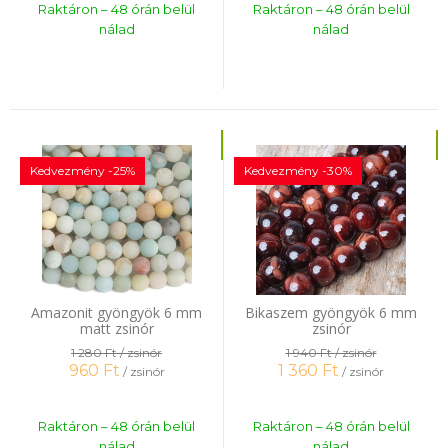
Raktáron – 48 órán belül
Raktáron – 48 órán belül
nálad
nálad
Kedvezmény -25%
Kedvezmény -30%
Amazonit gyöngyök 6 mm
Bikaszem gyöngyök 6 mm
matt zsinór
zsinór
1 280 Ft
/ zsinór
1 940 Ft
/ zsinór
960
Ft
1 360
Ft
/ zsinór
/ zsinór
Raktáron – 48 órán belül
Raktáron – 48 órán belül
nálad
nálad