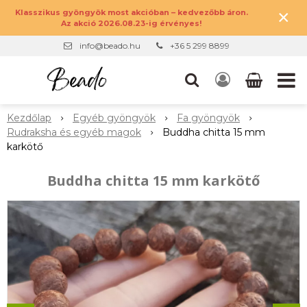
×
Klasszikus gyöngyök most akcióban – kedvezőbb áron.
Az akció 2026.08.23-ig érvényes!
info@beado.hu
+36 5 299 8899
Kezdőlap
Egyéb gyöngyök
Fa gyöngyök
Rudraksha és egyéb magok
Buddha chitta 15 mm
karkötő
Buddha chitta 15 mm karkötő