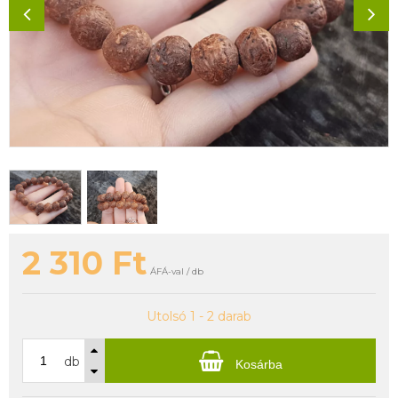
2 310
Ft
ÁFÁ-val / db
Utolsó 1 - 2 darab
db
Kosárba