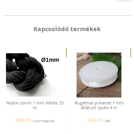
Kapcsolódó termékek
Nejlon zsinór 1 mm fekete 25
Rugalmas poliamid 1 mm
m
átlátszó spulni 4 m
580
Ft
450
Ft
/ csomagolás
/ db