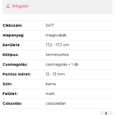
Árfigyelő
Cikkszám:
3417
Alapanyag:
magocskák
Kerülete
17,2 - 17,7 cm
Kőtípus:
természetes
Csomagolás:
csomagolás = 1 db
Pontos méret:
12 - 13 mm
Szín:
barna
Felület:
matt
Csiszolás:
csiszolatlan