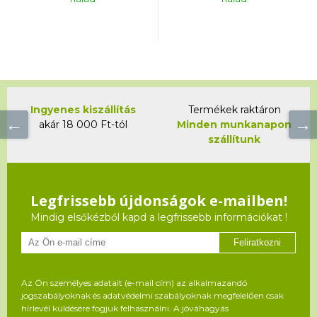
Ingyenes kiszállítás
Termékek raktáron
akár 18 000 Ft-tól
Minden munkanapon
szállítunk
Legfrissebb újdonságok e-mailben!
Mindig elsőkézből kapd a legfrissebb információkat !
Feliratkozni
Az Ön személyes adatait (e-mail cím) az alkalmazandó
jogszabályoknak és adatvédelmi szabályoknak megfelelően csak
hírlevél küldésére fogjuk felhasználni. A jóváhagyás