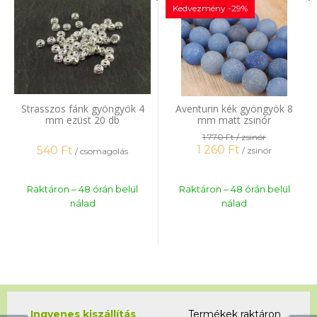
Kedvezmény -29%
Strasszos fánk gyöngyök 4
Aventurin kék gyöngyök 8
mm ezüst 20 db
mm matt zsinór
1 770 Ft
/ zsinór
1 260
Ft
540
Ft
/ zsinór
/ csomagolás
Raktáron – 48 órán belül
Raktáron – 48 órán belül
nálad
nálad
Ingyenes kiszállítás
Termékek raktáron