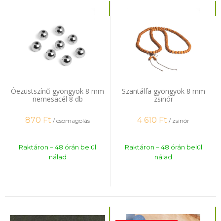
Óezüstszínű gyöngyök 8 mm
Szantálfa gyöngyök 8 mm
nemesacél 8 db
zsinór
870
Ft
4 610
Ft
/ csomagolás
/ zsinór
Raktáron – 48 órán belül
Raktáron – 48 órán belül
nálad
nálad