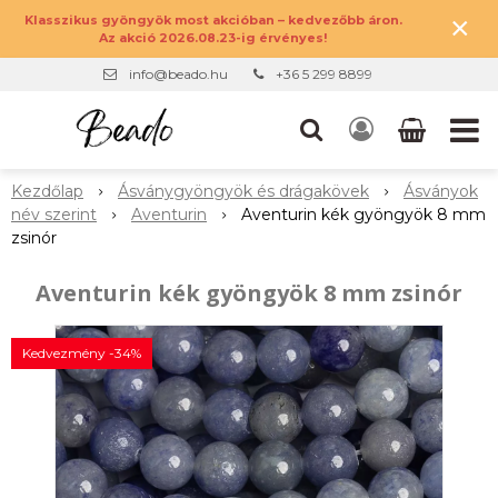
×
Klasszikus gyöngyök most akcióban – kedvezőbb áron.
Az akció 2026.08.23-ig érvényes!
info@beado.hu
+36 5 299 8899
Kezdőlap
Ásványgyöngyök és drágakövek
Ásványok
név szerint
Aventurin
Aventurin kék gyöngyök 8 mm
zsinór
Aventurin kék gyöngyök 8 mm zsinór
Kedvezmény -34%