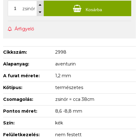
zsinór
Kosárba
Árfigyelő
Cikkszám:
2998
Alapanyag:
aventurin
A furat mérete:
1,2 mm
Kőtípus:
természetes
Csomagolás:
zsinór = cca 38cm
Pontos méret:
8,6 -8,8 mm
Szín:
kék
Felületkezelés:
nem festett