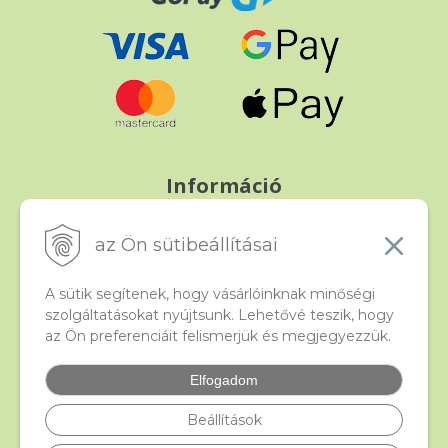
Információ
Fizetés és szállítás
Panasz, árucsere és visszáru
az Ön sütibeállításai
Szerződési feltételek
A személyes adatok védelme
A sütik segítenek, hogy vásárlóinknak minőségi
szolgáltatásokat nyújtsunk. Lehetővé teszik, hogy
az Ön preferenciáit felismerjük és megjegyezzük.
Beado
Kapcsolat
Elfogadom
Gyakori kérdések
Facebook
Beállítások