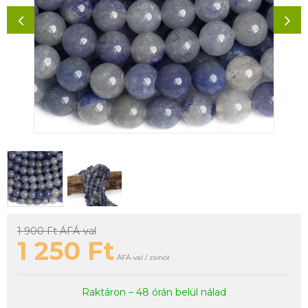
1 900 Ft
ÁFÁ-val
1 250
Ft
ÁFÁ-val / zsinór
Raktáron – 48 órán belül nálad