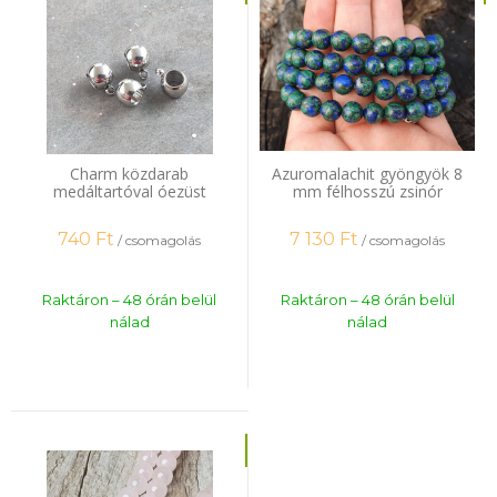
Charm közdarab
Azuromalachit gyöngyök 8
medáltartóval óezüst
mm félhosszú zsinór
nemesacél 4 db
740
Ft
7 130
Ft
/ csomagolás
/ csomagolás
Raktáron – 48 órán belül
Raktáron – 48 órán belül
nálad
nálad