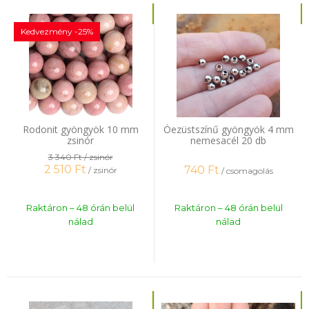
Kedvezmény -25%
Rodonit gyöngyök 10 mm
Óezüstszínű gyöngyök 4 mm
zsinór
nemesacél 20 db
3 340 Ft
/ zsinór
2 510
Ft
740
Ft
/ zsinór
/ csomagolás
Raktáron – 48 órán belül
Raktáron – 48 órán belül
nálad
nálad