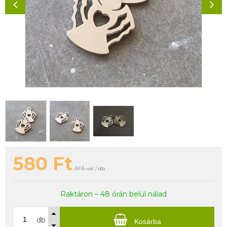
580
Ft
ÁFÁ-val / db
Raktáron – 48 órán belül nálad
db
Kosárba