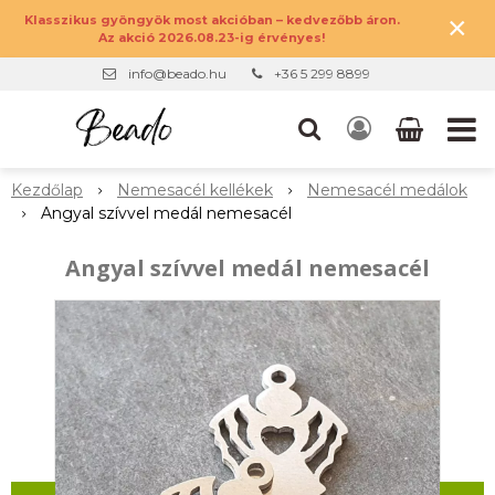
×
Klasszikus gyöngyök most akcióban – kedvezőbb áron.
Az akció 2026.08.23-ig érvényes!
info@beado.hu
+36 5 299 8899
Kezdőlap
Nemesacél kellékek
Nemesacél medálok
Angyal szívvel medál nemesacél
Angyal szívvel medál nemesacél