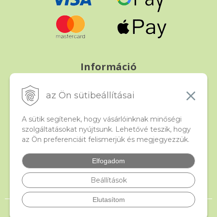
Információ
Fizetés és szállítás
Panasz, árucsere és visszáru
az Ön sütibeállításai
Szerződési feltételek
A személyes adatok védelme
A sütik segítenek, hogy vásárlóinknak minőségi
szolgáltatásokat nyújtsunk. Lehetővé teszik, hogy
az Ön preferenciáit felismerjük és megjegyezzük.
Beado
Kapcsolat
Elfogadom
Gyakori kérdések
Facebook
Beállítások
Elutasítom
© 2026 beado.hu, a gyöngyök webáruháza •
NextShop
&
e-shop Pohoda
Connector
by
NextCom s.r.o.