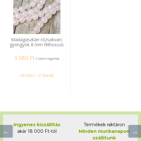
Madagaszkári rózsakvarc
gyöngyök 8 mm félhosszú
zsinór
3 580
Ft
/ csomagolás
Utolsó 1 - 2 darab
Ingyenes kiszállítás
Termékek raktáron
akár 18 000 Ft-tól
Minden munkanapon
szállítunk