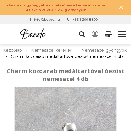
×
Klasszikus gyöngyök most akcióban – kedvezőbb áron.
Az akció 2026.08.23-ig érvényes!
info@beado.hu
+36 5 299 8899
Kezdőlap
Nemesacél kellékek
Nemesacél gyöngyök
Charm közdarab medáltartóval óezüst nemesacél 4 db
Charm közdarab medáltartóval óezüst
nemesacél 4 db