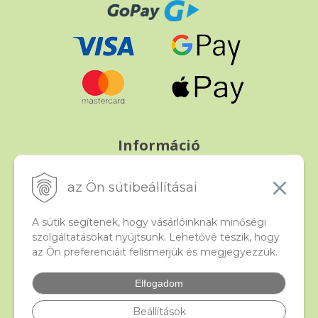
Információ
Fizetés és szállítás
Panasz, árucsere és visszáru
az Ön sütibeállításai
Szerződési feltételek
A személyes adatok védelme
A sütik segítenek, hogy vásárlóinknak minőségi
szolgáltatásokat nyújtsunk. Lehetővé teszik, hogy
az Ön preferenciáit felismerjük és megjegyezzük.
Beado
Kapcsolat
Elfogadom
Gyakori kérdések
Facebook
Beállítások