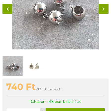
740
Ft
ÁFÁ-val / csomagolás
Raktáron – 48 órán belül nálad