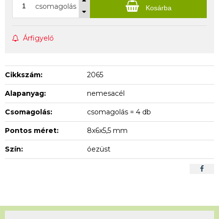
csomagolás
Kosárba
Árfigyelő
Cikkszám:
2065
Alapanyag:
nemesacél
Csomagolás:
csomagolás = 4 db
Pontos méret:
8x6x5,5 mm
Szín:
óezüst