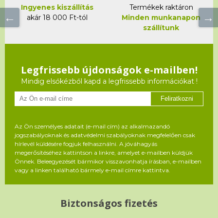
Ingyenes kiszállítás
Termékek raktáron
akár 18 000 Ft-tól
Minden munkanapon
szállítunk
Legfrissebb újdonságok e-mailben!
Mindig elsőkézből kapd a legfrissebb információkat !
Feliratkozni
Az Ön személyes adatait (e-mail cím) az alkalmazandó
jogszabályoknak és adatvédelmi szabályoknak megfelelően csak
hírlevél küldésére fogjuk felhasználni. A jóváhagyás
megerősítéséhez kattintson a linkre, amelyet e-mailben küldjük
Önnek. Beleegyezését bármikor visszavonhatja írásban, e-mailben
vagy a linken található bármely e-mail címre kattintva.
Biztonságos fizetés