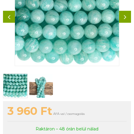
3 960
Ft
ÁFÁ-val / csomagolás
Raktáron – 48 órán belül nálad