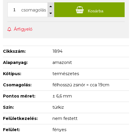
csomagolás
Kosárba
Árfigyelő
Cikkszám:
1894
Alapanyag:
amazonit
Kőtípus:
természetes
Csomagolás:
félhosszú zsinór = cca 19cm
Pontos méret:
± 6,6 mm
Szín:
türkiz
Felületkezelés:
nem festett
Felület:
fényes