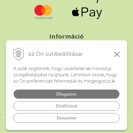
Információ
Fizetés és szállítás
Panasz, árucsere és visszáru
az Ön sütibeállításai
Szerződési feltételek
A személyes adatok védelme
A sütik segítenek, hogy vásárlóinknak minőségi
szolgáltatásokat nyújtsunk. Lehetővé teszik, hogy
az Ön preferenciáit felismerjük és megjegyezzük.
Beado
Kapcsolat
Elfogadom
Gyakori kérdések
Facebook
Beállítások
Elutasítom
© 2026 beado.hu, a gyöngyök webáruháza •
NextShop
&
e-shop Pohoda
Connector
by
NextCom s.r.o.