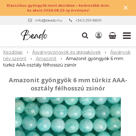
×
Klasszikus gyöngyök most akcióban – kedvezőbb áron.
Az akció 2026.08.23-ig érvényes!
info@beado.hu
+36 5 299 8899
Kezdőlap
Ásványgyöngyök és drágakövek
Ásványok
név szerint
Amazonit
Amazonit gyöngyök 6 mm
türkiz AAA-osztály félhosszú zsinór
Amazonit gyöngyök 6 mm türkiz AAA-
osztály félhosszú zsinór