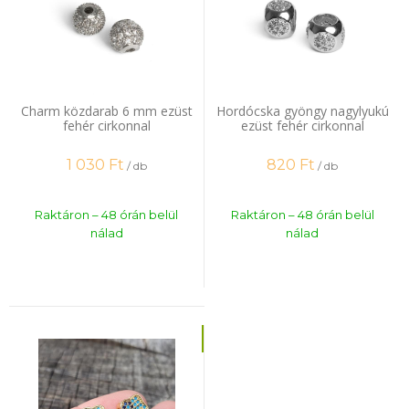
Charm közdarab 6 mm ezüst
Hordócska gyöngy nagylyukú
fehér cirkonnal
ezüst fehér cirkonnal
1 030
Ft
820
Ft
/ db
/ db
Raktáron – 48 órán belül
Raktáron – 48 órán belül
nálad
nálad