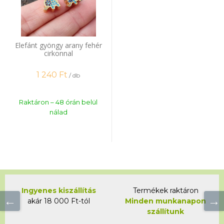
Elefánt gyöngy arany fehér
cirkonnal
1 240
Ft
/ db
Raktáron – 48 órán belül
nálad
Ingyenes kiszállítás
Termékek raktáron
akár 18 000 Ft-tól
Minden munkanapon
szállítunk