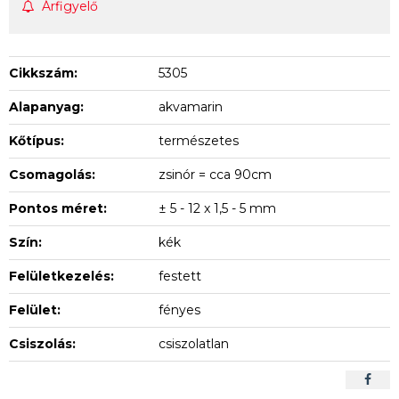
Árfigyelő
Cikkszám:
5305
Alapanyag:
akvamarin
Kőtípus:
természetes
Csomagolás:
zsinór = cca 90cm
Pontos méret:
± 5 - 12 x 1,5 - 5 mm
Szín:
kék
Felületkezelés:
festett
Felület:
fényes
Csiszolás:
csiszolatlan