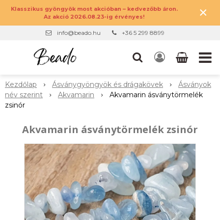
×
Klasszikus gyöngyök most akcióban – kedvezőbb áron.
Az akció 2026.08.23-ig érvényes!
info@beado.hu
+36 5 299 8899
Kezdőlap
Ásványgyöngyök és drágakövek
Ásványok
név szerint
Akvamarin
Akvamarin ásványtörmelék
zsinór
Akvamarin ásványtörmelék zsinór