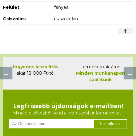
Felület:
fényes
Csiszolás:
csiszolatlan
Ingyenes kiszállítás
Termékek raktáron
akár 18 000 Ft-tól
Minden munkanapon
szállítunk
Legfrissebb újdonságok e-mailben!
Mindig elsőkézből kapd a legfrissebb információkat !
Feliratkozni