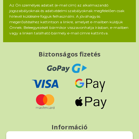
Az Ön személyes adatait (e-mail cím) az alkalmazandó
jogszabályoknak és adatvédelmi szabályoknak megfelelően csak
hírlevél küldésére fogjuk felhasználni. A jóváhagyás
megerősítéséhez kattintson a linkre, amelyet e-mailben küldjük
Önnek. Beleegyezését bármikor visszavonhatja írásban, e-mailben
vagy a linken található bármely e-mail címre kattintva.
Biztonságos fizetés
Információ
Fizetés és szállítás