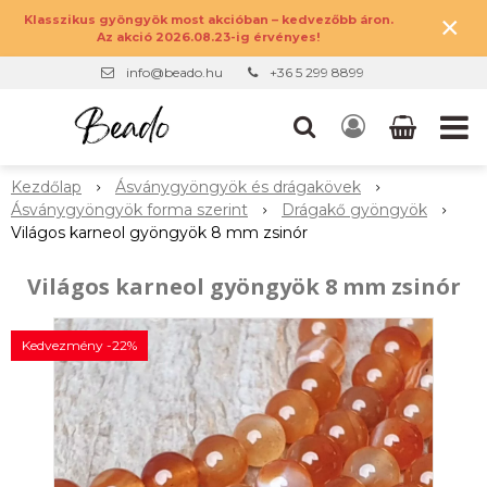
×
Klasszikus gyöngyök most akcióban – kedvezőbb áron.
Az akció 2026.08.23-ig érvényes!
info@beado.hu
+36 5 299 8899
Kezdőlap
Ásványgyöngyök és drágakövek
Ásványgyöngyök forma szerint
Drágakő gyöngyök
Világos karneol gyöngyök 8 mm zsinór
Világos karneol gyöngyök 8 mm zsinór
Kedvezmény -22%