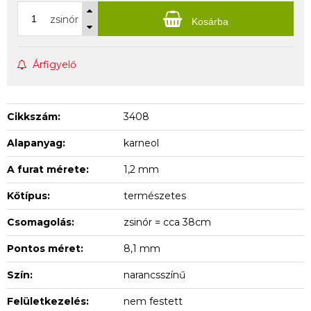
zsinór
Kosárba
Árfigyelő
Cikkszám:
3408
Alapanyag:
karneol
A furat mérete:
1,2 mm
Kőtípus:
természetes
Csomagolás:
zsinór = cca 38cm
Pontos méret:
8,1 mm
Szín:
narancsszínű
Felületkezelés:
nem festett