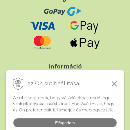
Információ
Fizetés és szállítás
Panasz, árucsere és visszáru
az Ön sütibeállításai
Szerződési feltételek
A személyes adatok védelme
A sütik segítenek, hogy vásárlóinknak minőségi
szolgáltatásokat nyújtsunk. Lehetővé teszik, hogy
az Ön preferenciáit felismerjük és megjegyezzük.
Beado
Kapcsolat
Elfogadom
Gyakori kérdések