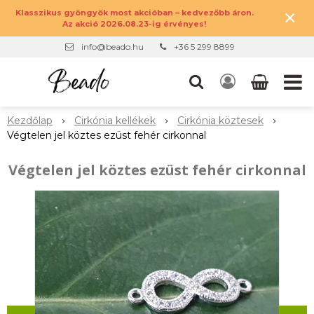
×
Klasszikus gyöngyök most akcióban – kedvezőbb áron.
Az akció 2026.08.23-ig érvényes!
info@beado.hu
+36 5 299 8899
Kezdőlap
Cirkónia kellékek
Cirkónia köztesek
Végtelen jel köztes ezüst fehér cirkonnal
Végtelen jel köztes ezüst fehér cirkonnal