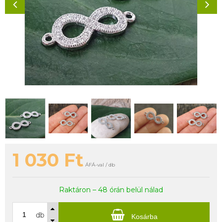
1 030
Ft
ÁFÁ-val / db
Raktáron – 48 órán belül nálad
db
Kosárba