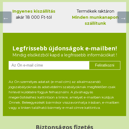
Ingyenes kiszállítás
Termékek raktáron
akár 18 000 Ft-tól
Minden munkanapon
szállítunk
Legfrissebb újdonságok e-mailben!
Mindig elsőkézből kapd a legfrissebb információkat !
Feliratkozni
Az Ön személyes adatait (e-mail cím) az alkalmazandó
jogszabályoknak és adatvédelmi szabályoknak megfelelően csak
hírlevél küldésére fogjuk felhasználni. A jóváhagyás
megerősítéséhez kattintson a linkre, amelyet e-mailben küldjük
Önnek. Beleegyezését bármikor visszavonhatja írásban, e-mailben
vagy a linken található bármely e-mail címre kattintva.
Biztonságos fizetés