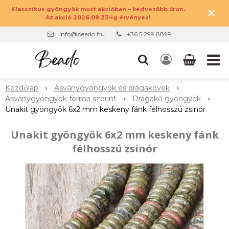
×
Klasszikus gyöngyök most akcióban – kedvezőbb áron.
Az akció 2026.08.23-ig érvényes!
info@beado.hu
+36 5 299 8899
Kezdőlap
Ásványgyöngyök és drágakövek
Ásványgyöngyök forma szerint
Drágakő gyöngyök
Unakit gyöngyök 6x2 mm keskeny fánk félhosszú zsinór
Unakit gyöngyök 6x2 mm keskeny fánk
félhosszú zsinór