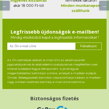
Ingyenes kiszállítás
Termékek raktáron
akár 18 000 Ft-tól
Minden munkanapon
szállítunk
Legfrissebb újdonságok e-mailben!
Mindig elsőkézből kapd a legfrissebb információkat !
Feliratkozni
Az Ön személyes adatait (e-mail cím) az alkalmazandó
jogszabályoknak és adatvédelmi szabályoknak megfelelően csak
hírlevél küldésére fogjuk felhasználni. A jóváhagyás
megerősítéséhez kattintson a linkre, amelyet e-mailben küldjük
Önnek. Beleegyezését bármikor visszavonhatja írásban, e-mailben
vagy a linken található bármely e-mail címre kattintva.
Biztonságos fizetés