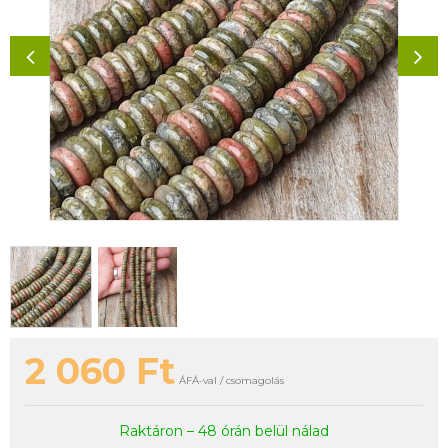
2 060
Ft
ÁFÁ-val / csomagolás
Raktáron – 48 órán belül nálad