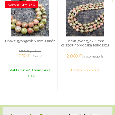
Kedvezmény -34%
Unakit gyöngyök 6 mm zsinór
Unakit gyöngyök 6 mm
csiszolt hordócska félhosszú
zsinór
1 610 Ft
/ zsinór
1 060
Ft
2 060
Ft
/ zsinór
/ csomagolás
Raktáron – 48 órán belül
Utolsó 1 - 2 darab
nálad