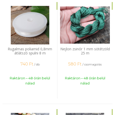
Rugalmas poliamid 0,8mm
Nejlon zsinór 1 mm sötétzöld
átlátszó spulni 8 m
25 m
740
Ft
580
Ft
/ db
/ csomagolás
Raktáron – 48 órán belül
Raktáron – 48 órán belül
nálad
nálad