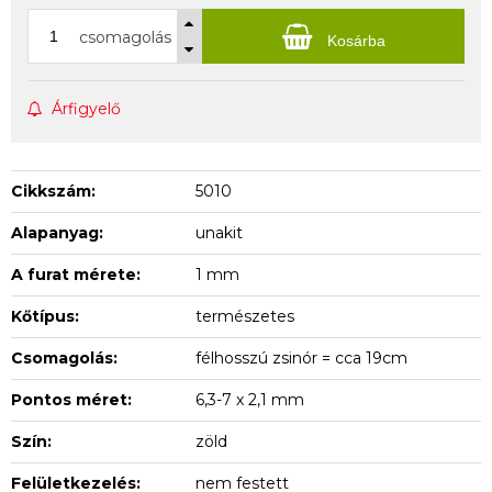
csomagolás
Kosárba
Árfigyelő
Cikkszám:
5010
Alapanyag:
unakit
A furat mérete:
1 mm
Kőtípus:
természetes
Csomagolás:
félhosszú zsinór = cca 19cm
Pontos méret:
6,3-7 x 2,1 mm
Szín:
zöld
Felületkezelés:
nem festett