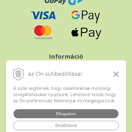
Információ
Fizetés és szállítás
Panasz, árucsere és visszáru
az Ön sütibeállításai
Szerződési feltételek
A személyes adatok védelme
A sütik segítenek, hogy vásárlóinknak minőségi
szolgáltatásokat nyújtsunk. Lehetővé teszik, hogy
az Ön preferenciáit felismerjük és megjegyezzük.
Beado
Kapcsolat
Elfogadom
Gyakori kérdések
Facebook
Beállítások