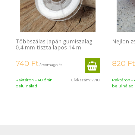
Többszálas Japán gumiszalag
Nejlon z
0,4 mm tiszta lapos 14 m
740
Ft
820
Ft
/ csomagolás
Raktáron – 48 órán
Cikkszám:
7718
Raktáron – 
belül nálad
belül nálad