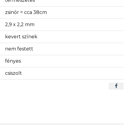
természetes
zsinór = cca 38cm
2,9 x 2,2 mm
kevert színek
nem festett
fényes
csiszolt