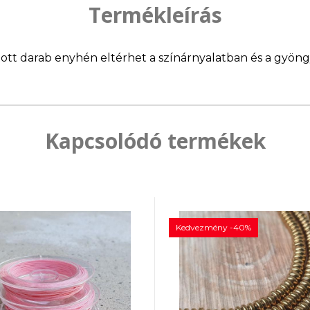
Termékleírás
llított darab enyhén eltérhet a színárnyalatban és a gyö
Kapcsolódó termékek
Kedvezmény -40%