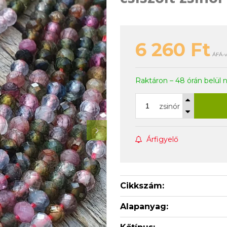
6 260
Ft
ÁFÁ-va
Raktáron – 48 órán belül 
zsinór
Árfigyelő
Cikkszám:
Alapanyag: