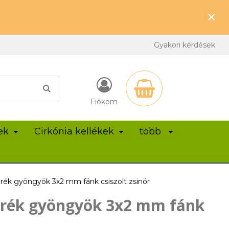
×
Gyakori kérdések
Fiókom
ek
Cirkónia kellékek
több
rék gyöngyök 3x2 mm fánk csiszolt zsinór
erék gyöngyök 3x2 mm fánk