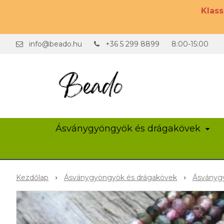
Klas
info@beado.hu
+36 5 299 8899
8:00-15:00
Ásványgyöngyök és drágakövek
Kezdőlap
Ásványgyöngyök és drágakövek
Ásványgy