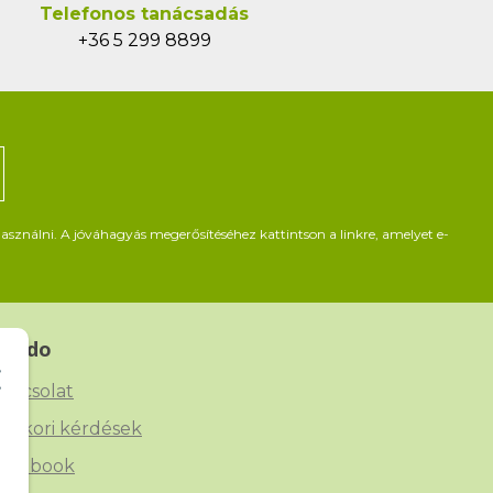
Telefonos tanácsadás
+36 5 299 8899
asználni. A jóváhagyás megerősítéséhez kattintson a linkre, amelyet e-
Beado
apcsolat
yakori kérdések
acebook