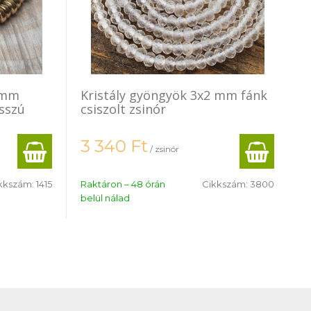
 mm
Kristály gyöngyök 3x2 mm fánk
sszú
csiszolt zsinór
3 340
Ft
/ zsinór
kkszám:
1415
Raktáron – 48 órán
Cikkszám:
3800
belül nálad