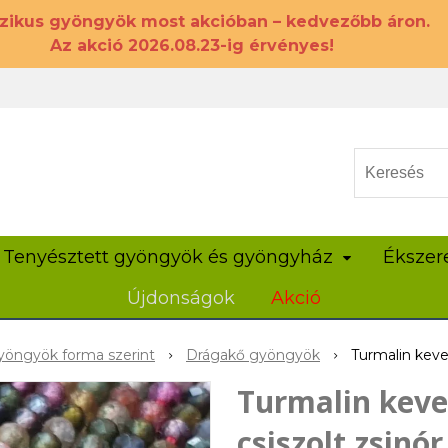
szikus gyöngyök most akcióban – kedvezőbb áron.
Az akció 2026.08.23-ig érvényes!
Tenyésztett gyöngyök és gyöngyház
Ékszer
Újdonságok
Akció
öngyök forma szerint
Drágakő gyöngyök
Turmalin keve
Turmalin kev
csiszolt zsinór