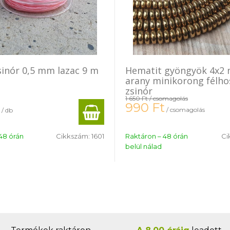
sinór 0,5 mm lazac 9 m
Hematit gyöngyök 4x2
arany minikorong félho
zsinór
1 650 Ft
/ csomagolás
990
Ft
/ csomagolás
/ db
48 órán
Cikkszám:
1601
Raktáron – 48 órán
Ci
belül nálad