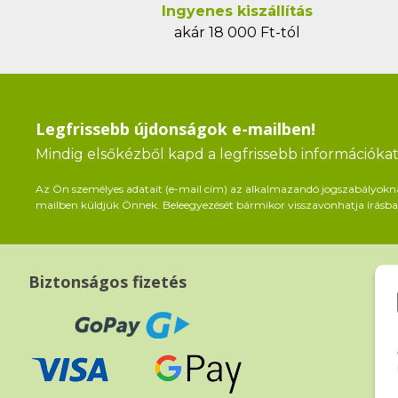
Ingyenes kiszállítás
akár 18 000 Ft-tól
Legfrissebb újdonságok e-mailben!
Mindig elsőkézből kapd a legfrissebb információkat 
Az Ön személyes adatait (e-mail cím) az alkalmazandó jogszabályoknak 
mailben küldjük Önnek. Beleegyezését bármikor visszavonhatja írásban
Biztonságos fizetés