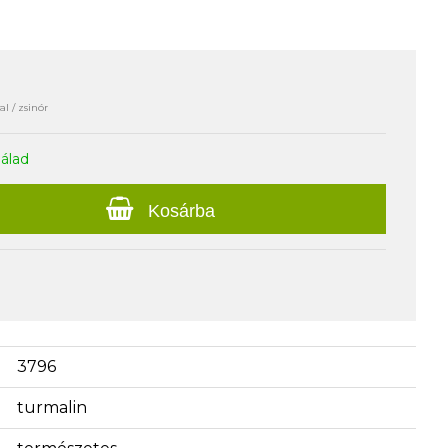
l / zsinór
nálad
Kosárba
3796
turmalin