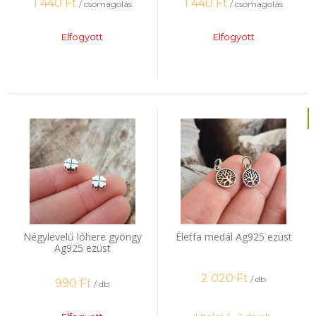
1 440
Ft
1 440
Ft
/ csomagolás
/ csomagolás
Elfogyott
Elfogyott
Négylevelű lóhere gyöngy
Életfa medál Ag925 ezüst
Ag925 ezüst
2 020
Ft
/ db
990
Ft
/ db