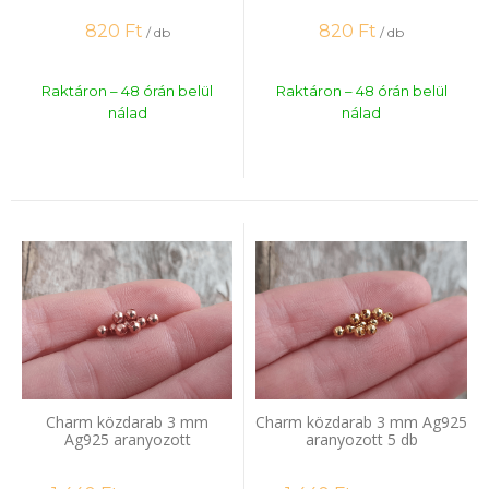
820
Ft
820
Ft
/ db
/ db
Raktáron – 48 órán belül
Raktáron – 48 órán belül
nálad
nálad
Charm közdarab 3 mm
Charm közdarab 3 mm Ag925
Ag925 aranyozott
aranyozott 5 db
rózsaarannyal 5 db