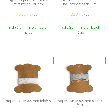
Rugalmas poliamid 0,6 mm
Nejlon zsinór 0,5 mm
átlátszó spulni 7 m
halványrózsaszín 9 m
580
Ft
820
Ft
/ db
/ db
Raktáron – 48 órán belül
Raktáron – 48 órán belül
nálad
nálad
Nejlon zsinór 0,5 mm fehér 9
Nejlon zsinór 0,5 mm szürke
m
9 m