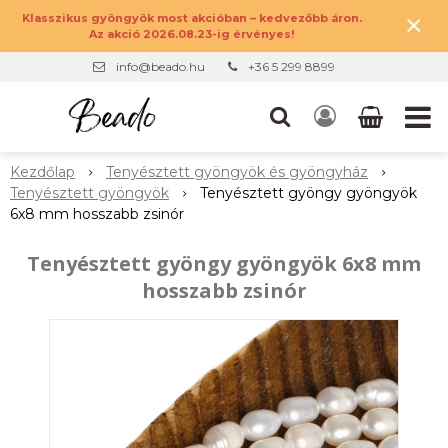
×
Klasszikus gyöngyök most akcióban – kedvezőbb áron.
Az akció 2026.08.23-ig érvényes!
info@beado.hu
+36 5 299 8899
Kezdőlap
Tenyésztett gyöngyök és gyöngyház
Tenyésztett gyöngyök
Tenyésztett gyöngy gyöngyök
6x8 mm hosszabb zsinór
Tenyésztett gyöngy gyöngyök 6x8 mm
hosszabb zsinór