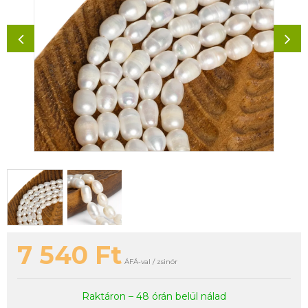
7 540
Ft
ÁFÁ-val / zsinór
Raktáron – 48 órán belül nálad