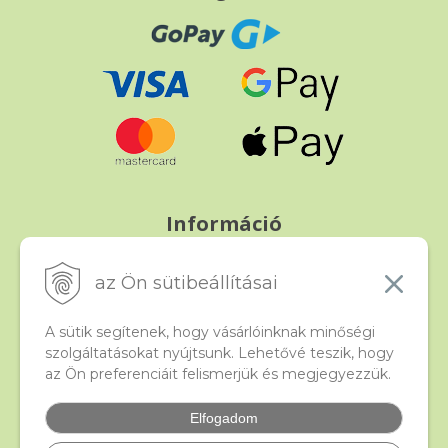
Információ
Fizetés és szállítás
Panasz, árucsere és visszáru
az Ön sütibeállításai
Szerződési feltételek
A személyes adatok védelme
A sütik segítenek, hogy vásárlóinknak minőségi
szolgáltatásokat nyújtsunk. Lehetővé teszik, hogy
az Ön preferenciáit felismerjük és megjegyezzük.
Beado
Kapcsolat
Elfogadom
Gyakori kérdések