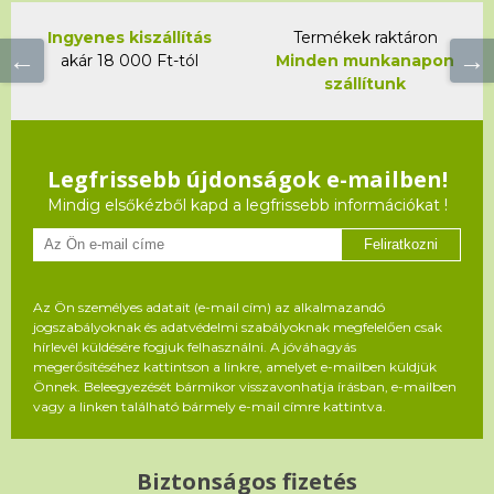
Ingyenes kiszállítás
Termékek raktáron
akár 18 000 Ft-tól
Minden munkanapon
szállítunk
Legfrissebb újdonságok e-mailben!
Mindig elsőkézből kapd a legfrissebb információkat !
Feliratkozni
Az Ön személyes adatait (e-mail cím) az alkalmazandó
jogszabályoknak és adatvédelmi szabályoknak megfelelően csak
hírlevél küldésére fogjuk felhasználni. A jóváhagyás
megerősítéséhez kattintson a linkre, amelyet e-mailben küldjük
Önnek. Beleegyezését bármikor visszavonhatja írásban, e-mailben
vagy a linken található bármely e-mail címre kattintva.
Biztonságos fizetés