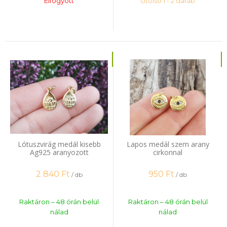
Elfogyott
Utolsó 1 - 2 darab
Lótuszvirág medál kisebb
Lapos medál szem arany
Ag925 aranyozott
cirkonnal
2 840
Ft
950
Ft
/ db
/ db
Raktáron – 48 órán belül
Raktáron – 48 órán belül
nálad
nálad