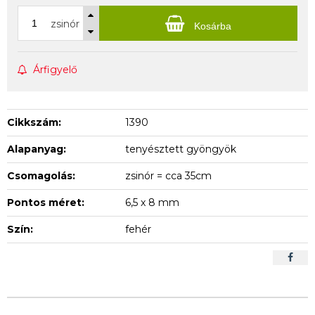
zsinór
Kosárba
Árfigyelő
Cikkszám:
1390
Alapanyag:
tenyésztett gyöngyök
Csomagolás:
zsinór = cca 35cm
Pontos méret:
6,5 x 8 mm
Szín:
fehér