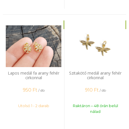
Lapos medál fa arany fehér
Szitakötő medál arany fehér
cirkonnal
cirkonnal
950
Ft
910
Ft
/ db
/ db
Utolsó 1 - 2 darab
Raktáron – 48 órán belül
nálad