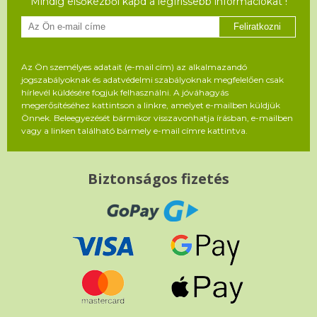
Mindig elsőkézből kapd a legfrissebb információkat !
Feliratkozni
Az Ön személyes adatait (e-mail cím) az alkalmazandó
jogszabályoknak és adatvédelmi szabályoknak megfelelően csak
hírlevél küldésére fogjuk felhasználni. A jóváhagyás
megerősítéséhez kattintson a linkre, amelyet e-mailben küldjük
Önnek. Beleegyezését bármikor visszavonhatja írásban, e-mailben
vagy a linken található bármely e-mail címre kattintva.
Biztonságos fizetés