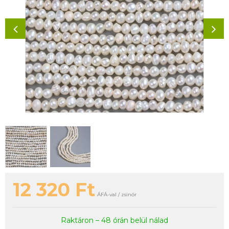
12 320
Ft
ÁFÁ-val / zsinór
Raktáron – 48 órán belül nálad