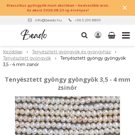
×
Klasszikus gyöngyök most akcióban – kedvezőbb áron.
Az akció 2026.08.23-ig érvényes!
info@beado.hu
+36 5 299 8899
Kezdőlap
Tenyésztett gyöngyök és gyöngyház
Tenyésztett gyöngyök
Tenyésztett gyöngy gyöngyök
3,5 - 4 mm zsinór
Tenyésztett gyöngy gyöngyök 3,5 - 4 mm
zsinór