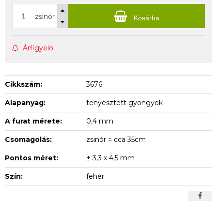
zsinór
Kosárba
Árfigyelő
Cikkszám:
3676
Alapanyag:
tenyésztett gyöngyök
A furat mérete:
0,4 mm
Csomagolás:
zsinór = cca 35cm
Pontos méret:
± 3,3 x 4,5 mm
Szín:
fehér