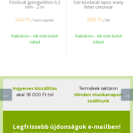
Fűzőszál gyöngyökhöz 0,2
Szív közdarab lapos arany
mm - 2 m
fehér cirkonnal
540
Ft
990
Ft
/ csomagolás
/ db
Raktáron – 48 órán belül
Raktáron – 48 órán belül
nálad
nálad
Ingyenes kiszállítás
Termékek raktáron
akár 18 000 Ft-tól
Minden munkanapon
szállítunk
Legfrissebb újdonságok e-mailben!