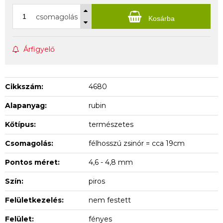
csomagolás
Kosárba
Árfigyelő
Cikkszám:
4680
Alapanyag:
rubin
Kőtípus:
természetes
Csomagolás:
félhosszú zsinór = cca 19cm
Pontos méret:
4,6 - 4,8 mm
Szín:
piros
Felületkezelés:
nem festett
Felület:
fényes