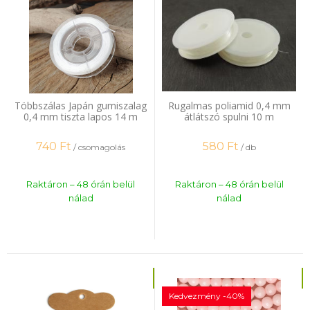
Többszálas Japán gumiszalag
Rugalmas poliamid 0,4 mm
0,4 mm tiszta lapos 14 m
átlátszó spulni 10 m
740
Ft
580
Ft
/ csomagolás
/ db
Raktáron – 48 órán belül
Raktáron – 48 órán belül
nálad
nálad
Kedvezmény -40%