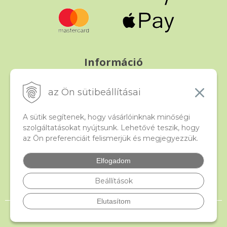
Információ
Fizetés és szállítás
Panasz, árucsere és visszáru
az Ön sütibeállításai
Szerződési feltételek
A személyes adatok védelme
A sütik segítenek, hogy vásárlóinknak minőségi
szolgáltatásokat nyújtsunk. Lehetővé teszik, hogy
az Ön preferenciáit felismerjük és megjegyezzük.
Beado
Kapcsolat
Elfogadom
Gyakori kérdések
Facebook
Beállítások
Elutasítom
© 2026 beado.hu, a gyöngyök webáruháza •
NextShop
&
e-shop Pohoda
Connector
by
NextCom s.r.o.