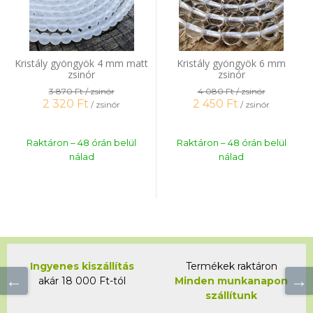
Kristály gyöngyök 4 mm matt
Kristály gyöngyök 6 mm
zsinór
zsinór
3 870 Ft
/ zsinór
4 080 Ft
/ zsinór
2 320
Ft
2 450
Ft
/ zsinór
/ zsinór
Raktáron – 48 órán belül
Raktáron – 48 órán belül
nálad
nálad
Ingyenes kiszállítás
Termékek raktáron
akár 18 000 Ft-tól
Minden munkanapon
szállítunk