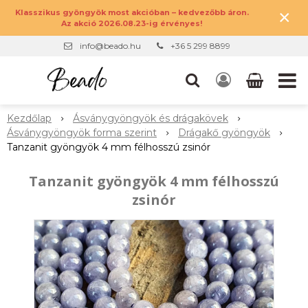
×
Klasszikus gyöngyök most akcióban – kedvezőbb áron.
Az akció 2026.08.23-ig érvényes!
info@beado.hu
+36 5 299 8899
Kezdőlap
Ásványgyöngyök és drágakövek
Ásványgyöngyök forma szerint
Drágakő gyöngyök
Tanzanit gyöngyök 4 mm félhosszú zsinór
Tanzanit gyöngyök 4 mm félhosszú
zsinór