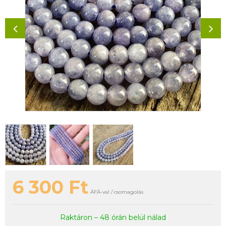
6 300
Ft
ÁFÁ-val / csomagolás
Raktáron – 48 órán belül nálad