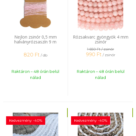
Nejlon zsinór 0,5 mm
Rózsakvarc gyöngyök 4 mm
halványrózsaszín 9 m
zsinór
1 650 Ft
/ zsinór
990
Ft
820
Ft
/ zsinór
/ db
Raktáron – 48 órán belül
Raktáron – 48 órán belül
nálad
nálad
Kedvezmény -40%
Kedvezmény -40%