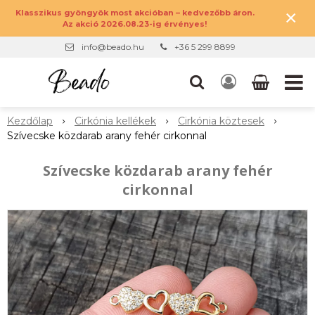
×
Klasszikus gyöngyök most akcióban – kedvezőbb áron.
Az akció 2026.08.23-ig érvényes!
info@beado.hu
+36 5 299 8899
Kezdőlap
Cirkónia kellékek
Cirkónia köztesek
Szívecske közdarab arany fehér cirkonnal
Szívecske közdarab arany fehér
cirkonnal