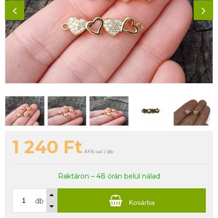
1 240
Ft
ÁFÁ-val / db
Raktáron – 48 órán belül nálad
db
Kosárba