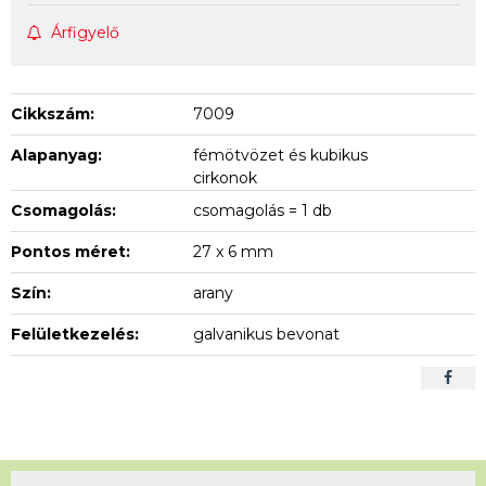
Árfigyelő
Cikkszám:
7009
Alapanyag:
fémötvözet és kubikus
cirkonok
Csomagolás:
csomagolás = 1 db
Pontos méret:
27 x 6 mm
Szín:
arany
Felületkezelés:
galvanikus bevonat