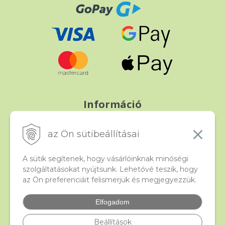
Információ
Fizetés és szállítás
Panasz, árucsere és visszáru
az Ön sütibeállításai
Szerződési feltételek
A személyes adatok védelme
A sütik segítenek, hogy vásárlóinknak minőségi
szolgáltatásokat nyújtsunk. Lehetővé teszik, hogy
az Ön preferenciáit felismerjük és megjegyezzük.
Beado
Kapcsolat
Elfogadom
Gyakori kérdések
Facebook
Beállítások