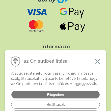
Információ
Fizetés és szállítás
Panasz, árucsere és visszáru
az Ön sütibeállításai
Szerződési feltételek
A személyes adatok védelme
A sütik segítenek, hogy vásárlóinknak minőségi
szolgáltatásokat nyújtsunk. Lehetővé teszik, hogy
az Ön preferenciáit felismerjük és megjegyezzük.
Beado
Kapcsolat
Elfogadom
Gyakori kérdések
Facebook
Beállítások