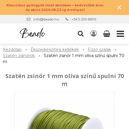
×
Klasszikus gyöngyök most akcióban – kedvezőbb áron.
Az akció 2026.08.23-ig érvényes!
info@beado.hu
+36 5 299 8899
Kezdőlap
Ékszerkészítési kellékek
Fűző szálak
Szatén zsinórok
Szatén zsinór 1 mm olíva színű spulni 70
m
Szatén zsinór 1 mm olíva színű spulni 70
m