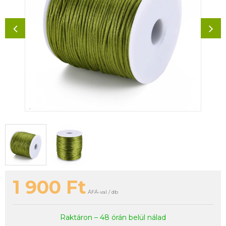
1 900
Ft
ÁFÁ-val / db
Raktáron – 48 órán belül nálad