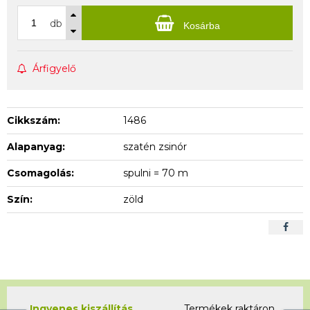
db
Kosárba
Árfigyelő
Cikkszám:
1486
Alapanyag:
szatén zsinór
Csomagolás:
spulni = 70 m
Szín:
zöld
Ingyenes kiszállítás
Termékek raktáron