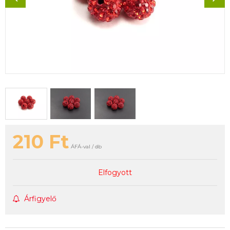
210
Ft
ÁFÁ-val / db
Elfogyott
Árfigyelő