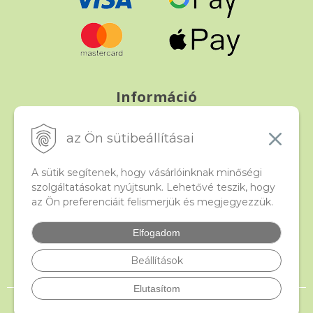
Információ
Fizetés és szállítás
Panasz, árucsere és visszáru
az Ön sütibeállításai
Szerződési feltételek
A személyes adatok védelme
A sütik segítenek, hogy vásárlóinknak minőségi
szolgáltatásokat nyújtsunk. Lehetővé teszik, hogy
az Ön preferenciáit felismerjük és megjegyezzük.
Beado
Kapcsolat
Elfogadom
Gyakori kérdések
Facebook
Beállítások
Elutasítom
© 2026 beado.hu, a gyöngyök webáruháza •
NextShop
&
e-shop Pohoda
Connector
by
NextCom s.r.o.