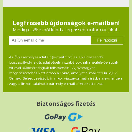
Legfrissebb újdonságok e-mailben!
Mindig elsőkézből kapd a legfrissebb információkat !
Feliratkozni
Az Ön személyes adatait (e-mail cím) az alkalmazandó
jogszabályoknak és adatvédelmi szabályoknak megfelelően csak
hírlevél küldésére fogjuk felhasználni. A jóváhagyás
megerősítéséhez kattintson a linkre, amelyet e-mailben küldjük
Önnek. Beleegyezését bármikor visszavonhatja írásban, e-mailben
vagy a linken található bármely e-mail címre kattintva.
Biztonságos fizetés