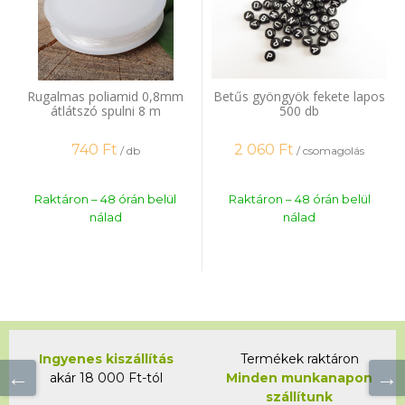
Rugalmas poliamid 0,8mm
Betűs gyöngyök fekete lapos
átlátszó spulni 8 m
500 db
740
Ft
2 060
Ft
/ db
/ csomagolás
Raktáron – 48 órán belül
Raktáron – 48 órán belül
nálad
nálad
Ingyenes kiszállítás
Termékek raktáron
akár 18 000 Ft-tól
Minden munkanapon
szállítunk