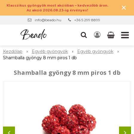
×
Klasszikus gyöngyök most akcióban – kedvezőbb áron.
Az akció 2026.08.23-ig érvényes!
info@beado.hu
+36 5 299 8899
Kezdőlap
Egyéb gyöngyök
Egyéb gyöngyök
Shamballa gyöngy 8 mm piros 1 db
Shamballa gyöngy 8 mm piros 1 db