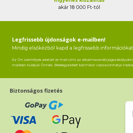
Ingyenes kiszállítás
akár 18 000 Ft-tól
Legfrissebb újdonságok e-mailben!
Mindig elsőkézből kapd a legfrissebb információkat 
Az Ön személyes adatait (e-mail cím) az alkalmazandó jogszabályoknak 
mailben küldjük Önnek. Beleegyezését bármikor visszavonhatja írásban
Biztonságos fizetés