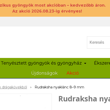
szikus gyöngyök most akcióban – kedvezőbb áron.
Az akció 2026.08.23-ig érvényes!
Tenyésztett gyöngyök és gyöngyház
Ékszer
Újdonságok
Akció
k drágakövekből
Rudraksha nyaklánc 8–9 mm
Rudraksha ny