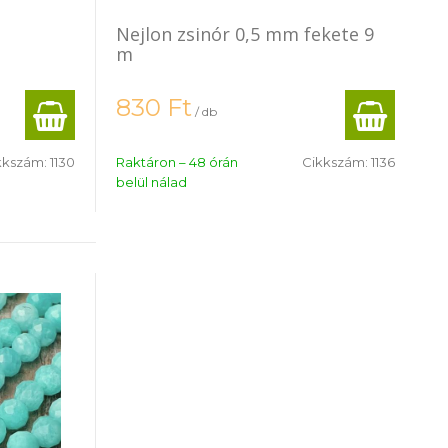
Nejlon zsinór 0,5 mm fekete 9
m
830
Ft
/ db
kkszám:
1130
Raktáron – 48 órán
Cikkszám:
1136
belül nálad