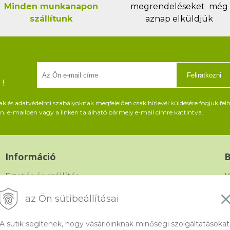
Minden munkanapon
megrendeléseket még
szállítunk
aznap elküldjük
Feliratkozni
!
és adatvédelmi szabályoknak megfelelően csak hírlevél küldésére fogjuk felh
, e-mailben vagy a linken található bármely e-mail címre kattintva.
Információ
Fizetés és szállítás
K
Panasz, árucsere és visszáru
G
az Ön sütibeállításai
Szerződési feltételek
F
A sütik segítenek, hogy vásárlóinknak minőségi szolgáltatásokat
A személyes adatok védelme