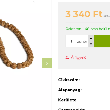
3 340
Ft
ÁFÁ-v
Raktáron – 48 órán belül 
zsinór
Árfigyelő
Cikkszám:
Alapanyag:
Kerülete