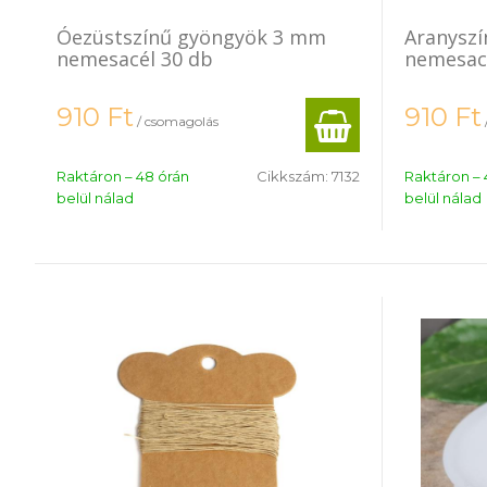
Óezüstszínű gyöngyök 3 mm
Aranysz
nemesacél 30 db
nemesac
910
Ft
910
Ft
/ csomagolás
Raktáron – 48 órán
Cikkszám:
7132
Raktáron – 
belül nálad
belül nálad