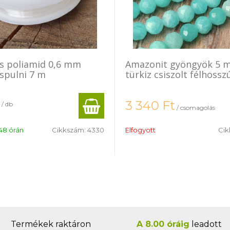
s poliamid 0,6 mm
Amazonit gyöngyök 5 
 spulni 7 m
türkiz csiszolt félhossz
3 340
Ft
/ db
/ csomagolás
48 órán
Cikkszám:
4330
Elfogyott
Cik
Termékek raktáron
A 8.00 óráig
leadott