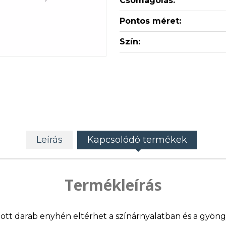
Csomagolás:
Pontos méret:
Szín:
Leírás
Kapcsolódó termékek
Termékleírás
llított darab enyhén eltérhet a színárnyalatban és a gyö