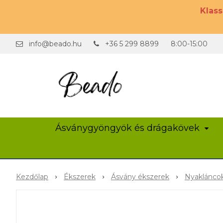
Klas
info@beado.hu
+36 5 299 8899
8:00-15:00
Ásványgyöngyök és drágakövek
Kezdőlap
Ékszerek
Ásvány ékszerek
Nyaklánco