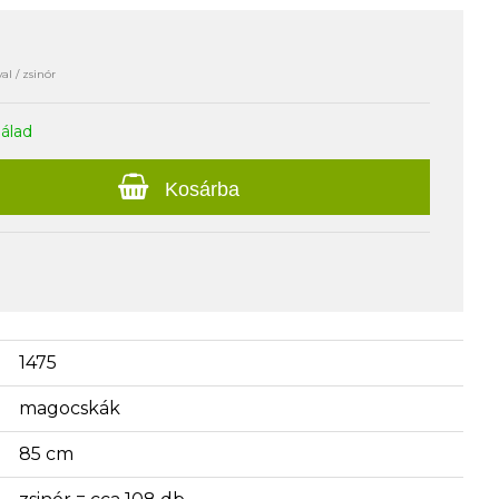
al / zsinór
nálad
Kosárba
1475
magocskák
85 cm