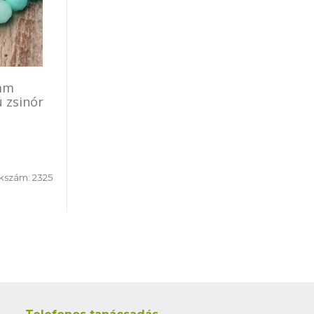
mm
ú zsinór
kszám:
2325