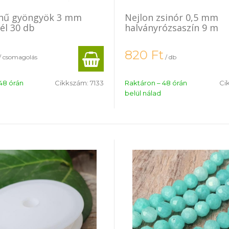
ínű gyöngyök 3 mm
Nejlon zsinór 0,5 mm
él 30 db
halványrózsaszín 9 m
820
Ft
/ csomagolás
/ db
48 órán
Cikkszám:
7133
Raktáron – 48 órán
Ci
belül nálad