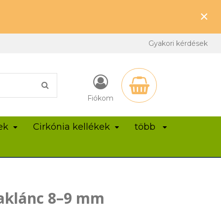
×
Gyakori kérdések
Fiókom
ek
Cirkónia kellékek
több
aklánc 8–9 mm