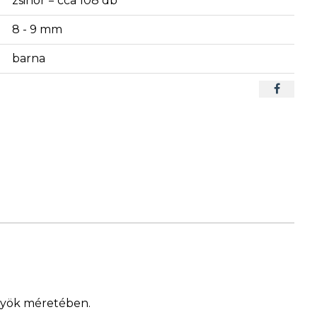
zsinór = cca 108 db
8 - 9 mm
barna
ngyök méretében.