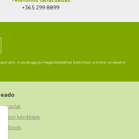
Telefonos tanácsadás
+36 5 299 8899
asználni. A jóváhagyás megerősítéséhez kattintson a linkre, amelyet e-
Beado
apcsolat
yakori kérdések
acebook