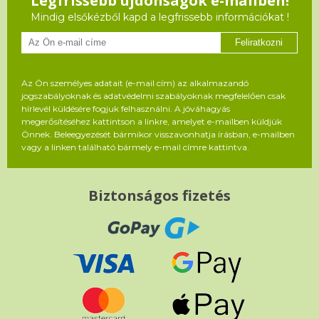
Legfrissebb újdonságok e-mailben!
Mindig elsőkézből kapd a legfrissebb információkat !
Feliratkozni
Az Ön személyes adatait (e-mail cím) az alkalmazandó
jogszabályoknak és adatvédelmi szabályoknak megfelelően csak
hírlevél küldésére fogjuk felhasználni. A jóváhagyás
megerősítéséhez kattintson a linkre, amelyet e-mailben küldjük
Önnek. Beleegyezését bármikor visszavonhatja írásban, e-mailben
vagy a linken található bármely e-mail címre kattintva.
Biztonságos fizetés