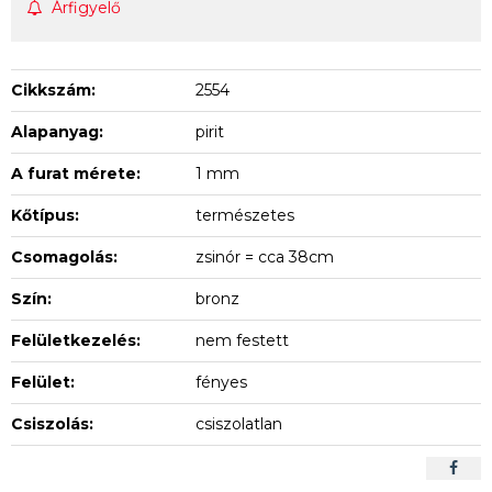
Árfigyelő
Cikkszám:
2554
Alapanyag:
pirit
A furat mérete:
1 mm
Kőtípus:
természetes
Csomagolás:
zsinór = cca 38cm
Szín:
bronz
Felületkezelés:
nem festett
Felület:
fényes
Csiszolás:
csiszolatlan