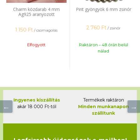
Charm közdarab 4 mm
Pirit gyöngyök 6 mm zsinór
Ag925 aranyozott
rózsaarannyal 3 db
2 760
Ft
/ zsinór
1 150
Ft
/ csomagolás
Elfogyott
Raktáron – 48 órán belül
nálad
Ingyenes kiszállítás
Termékek raktáron
akár 18 000 Ft-tól
Minden munkanapon
szállítunk