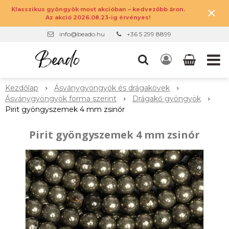
×
Klasszikus gyöngyök most akcióban – kedvezőbb áron.
Az akció 2026.08.23-ig érvényes!
info@beado.hu
+36 5 299 8899
Kezdőlap
Ásványgyöngyök és drágakövek
Ásványgyöngyök forma szerint
Drágakő gyöngyök
Pirit gyöngyszemek 4 mm zsinór
Pirit gyöngyszemek 4 mm zsinór