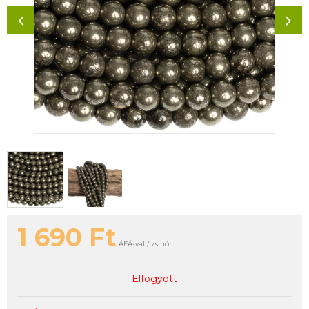
1 690
Ft
ÁFÁ-val / zsinór
Elfogyott