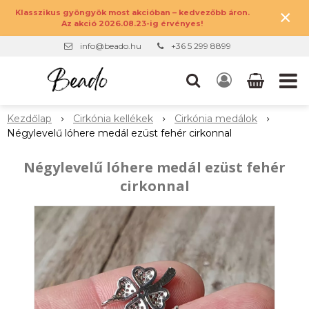
×
Klasszikus gyöngyök most akcióban – kedvezőbb áron.
Az akció 2026.08.23-ig érvényes!
info@beado.hu
+36 5 299 8899
Kezdőlap
Cirkónia kellékek
Cirkónia medálok
Négylevelű lóhere medál ezüst fehér cirkonnal
Négylevelű lóhere medál ezüst fehér
cirkonnal