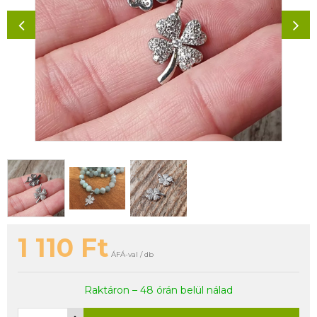
1 110
Ft
ÁFÁ-val / db
Raktáron – 48 órán belül nálad