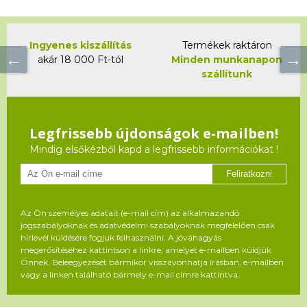
Ingyenes kiszállítás
Termékek raktáron
akár 18 000 Ft-tól
Minden munkanapon
szállítunk
Legfrissebb újdonságok e-mailben!
Mindig elsőkézből kapd a legfrissebb információkat !
Feliratkozni
Az Ön személyes adatait (e-mail cím) az alkalmazandó
jogszabályoknak és adatvédelmi szabályoknak megfelelően csak
hírlevél küldésére fogjuk felhasználni. A jóváhagyás
megerősítéséhez kattintson a linkre, amelyet e-mailben küldjük
Önnek. Beleegyezését bármikor visszavonhatja írásban, e-mailben
vagy a linken található bármely e-mail címre kattintva.