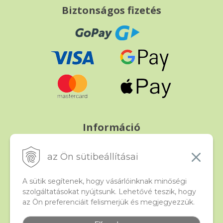
Biztonságos fizetés
Információ
Fizetés és szállítás
Panasz, árucsere és visszáru
az Ön sütibeállításai
Szerződési feltételek
A személyes adatok védelme
A sütik segítenek, hogy vásárlóinknak minőségi
szolgáltatásokat nyújtsunk. Lehetővé teszik, hogy
az Ön preferenciáit felismerjük és megjegyezzük.
Beado
Kapcsolat