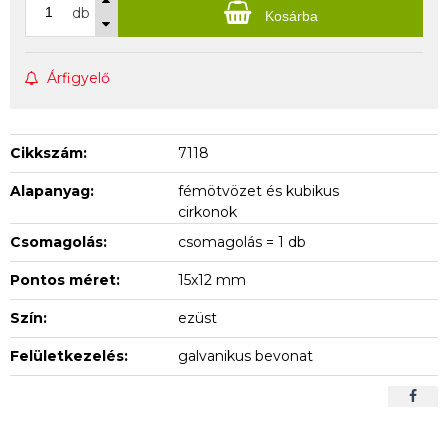
db
Kosárba
Árfigyelő
Cikkszám:
7118
Alapanyag:
fémötvözet és kubikus
cirkonok
Csomagolás:
csomagolás = 1 db
Pontos méret:
15x12 mm
Szín:
ezüst
Felületkezelés:
galvanikus bevonat