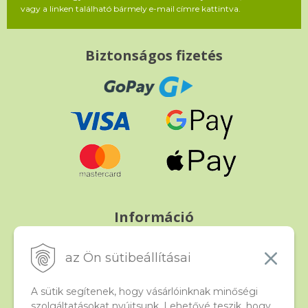
vagy a linken található bármely e-mail címre kattintva.
Biztonságos fizetés
Információ
Fizetés és szállítás
Panasz, árucsere és visszáru
az Ön sütibeállításai
Szerződési feltételek
A személyes adatok védelme
A sütik segítenek, hogy vásárlóinknak minőségi
szolgáltatásokat nyújtsunk. Lehetővé teszik, hogy