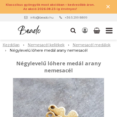
×
Klasszikus gyöngyök most akcióban – kedvezőbb áron.
Az akció 2026.08.23-ig érvényes!
info@beado.hu
+36 5 299 8899
Kezdőlap
Nemesacél kellékek
Nemesacél medálok
Négylevelű lóhere medál arany nemesacél
Négylevelű lóhere medál arany
nemesacél