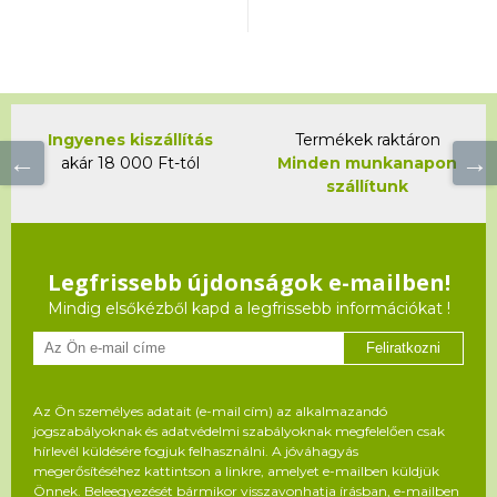
Ingyenes kiszállítás
Termékek raktáron
akár 18 000 Ft-tól
Minden munkanapon
szállítunk
Legfrissebb újdonságok e-mailben!
Mindig elsőkézből kapd a legfrissebb információkat !
Feliratkozni
Az Ön személyes adatait (e-mail cím) az alkalmazandó
jogszabályoknak és adatvédelmi szabályoknak megfelelően csak
hírlevél küldésére fogjuk felhasználni. A jóváhagyás
megerősítéséhez kattintson a linkre, amelyet e-mailben küldjük
Önnek. Beleegyezését bármikor visszavonhatja írásban, e-mailben