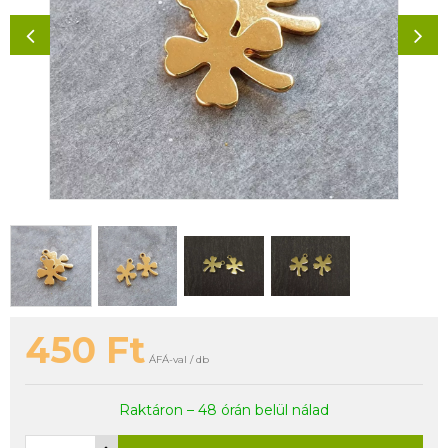
450
Ft
ÁFÁ-val / db
Raktáron – 48 órán belül nálad