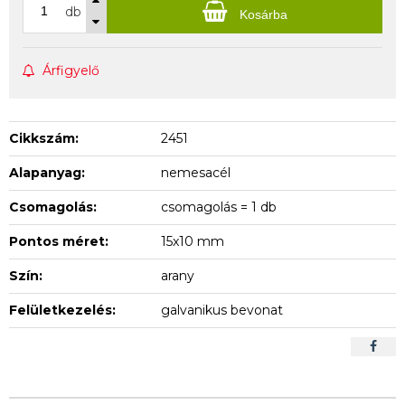
db
Kosárba
Árfigyelő
Cikkszám:
2451
Alapanyag:
nemesacél
Csomagolás:
csomagolás = 1 db
Pontos méret:
15x10 mm
Szín:
arany
Felületkezelés:
galvanikus bevonat