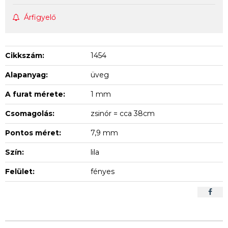
Árfigyelő
Cikkszám:
1454
Alapanyag:
üveg
A furat mérete:
1 mm
Csomagolás:
zsinór = cca 38cm
Pontos méret:
7,9 mm
Szín:
lila
Felület:
fényes