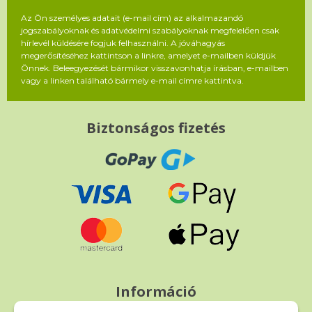
Az Ön személyes adatait (e-mail cím) az alkalmazandó
jogszabályoknak és adatvédelmi szabályoknak megfelelően csak
hírlevél küldésére fogjuk felhasználni. A jóváhagyás
megerősítéséhez kattintson a linkre, amelyet e-mailben küldjük
Önnek. Beleegyezését bármikor visszavonhatja írásban, e-mailben
vagy a linken található bármely e-mail címre kattintva.
Biztonságos fizetés
Információ