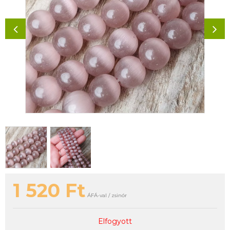
1 520
Ft
ÁFÁ-val / zsinór
Elfogyott