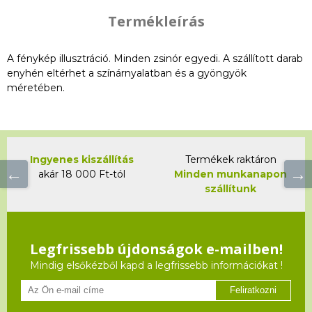
Termékleírás
A fénykép illusztráció. Minden zsinór egyedi. A szállított darab
enyhén eltérhet a színárnyalatban és a gyöngyök
méretében.
Ingyenes kiszállítás
Termékek raktáron
akár 18 000 Ft-tól
Minden munkanapon
szállítunk
Legfrissebb újdonságok e-mailben!
Mindig elsőkézből kapd a legfrissebb információkat !
Feliratkozni