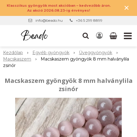
×
Klasszikus gyöngyök most akcióban – kedvezőbb áron.
Az akció 2026.08.23-ig érvényes!
info@beado.hu
+36 5 299 8899
Kezdőlap
Egyéb gyöngyök
Üveggyöngyök
Macskaszem
Macskaszem gyöngyök 8 mm halványlila
zsinór
Macskaszem gyöngyök 8 mm halványlila
zsinór