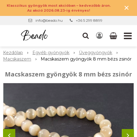
×
Klasszikus gyöngyök most akcióban – kedvezőbb áron.
Az akció 2026.08.23-ig érvényes!
info@beado.hu
+36 5 299 8899
Kezdőlap
Egyéb gyöngyök
Üveggyöngyök
Macskaszem
Macskaszem gyöngyök 8 mm bézs zsinór
Macskaszem gyöngyök 8 mm bézs zsinór