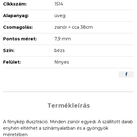
Cikkszám:
1514
Alapanyag:
üveg
Csomagolás:
zsinór = cca 38cm
Pontos méret:
7,9 mm
Szín:
bézs
Felület:
fényes
Termékleírás
A fénykép illusztráció. Minden zsinór egyedi. A szállított darab
enyhén eltérhet a színárnyalatban és a gyöngyök
méretében.