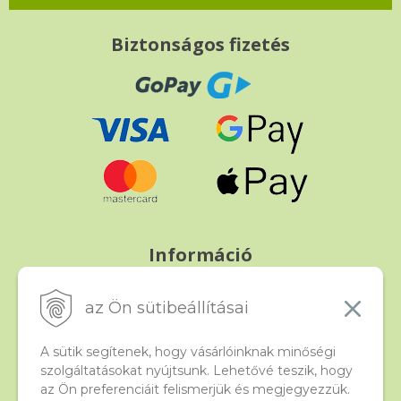
Biztonságos fizetés
Információ
Fizetés és szállítás
Panasz, árucsere és visszáru
az Ön sütibeállításai
Szerződési feltételek
A személyes adatok védelme
A sütik segítenek, hogy vásárlóinknak minőségi
szolgáltatásokat nyújtsunk. Lehetővé teszik, hogy
az Ön preferenciáit felismerjük és megjegyezzük.
Beado