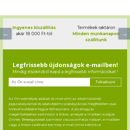
Ingyenes kiszállítás
Termékek raktáron
akár 18 000 Ft-tól
Minden munkanapon
szállítunk
Legfrissebb újdonságok e-mailben!
Mindig elsőkézből kapd a legfrissebb információkat !
Feliratkozni
Az Ön személyes adatait (e-mail cím) az alkalmazandó
jogszabályoknak és adatvédelmi szabályoknak megfelelően csak
hírlevél küldésére fogjuk felhasználni. A jóváhagyás
megerősítéséhez kattintson a linkre, amelyet e-mailben küldjük
Önnek. Beleegyezését bármikor visszavonhatja írásban, e-mailben
vagy a linken található bármely e-mail címre kattintva.