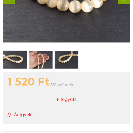
1 520
Ft
ÁFÁ-val / zsinór
Elfogyott
Árfigyelő