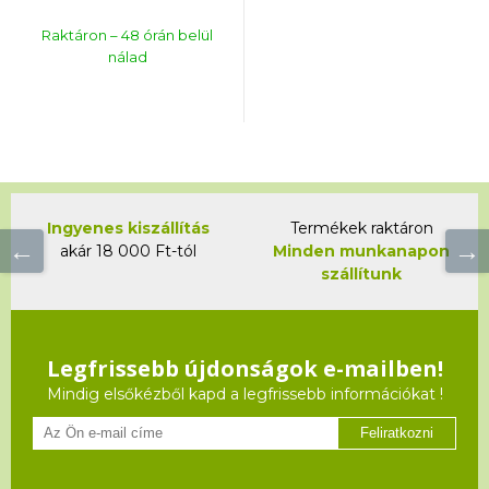
Raktáron – 48 órán belül
nálad
Ingyenes kiszállítás
Termékek raktáron
akár 18 000 Ft-tól
Minden munkanapon
szállítunk
Legfrissebb újdonságok e-mailben!
Mindig elsőkézből kapd a legfrissebb információkat !
Feliratkozni