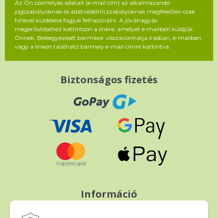
Az Ön személyes adatait (e-mail cím) az alkalmazandó
jogszabályoknak és adatvédelmi szabályoknak megfelelően csak
hírlevél küldésére fogjuk felhasználni. A jóváhagyás
megerősítéséhez kattintson a linkre, amelyet e-mailben küldjük
Önnek. Beleegyezését bármikor visszavonhatja írásban, e-mailben
vagy a linken található bármely e-mail címre kattintva.
Biztonságos fizetés
Információ
Fizetés és szállítás