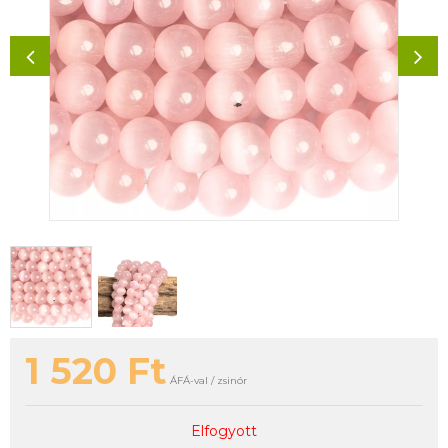
1 520
Ft
ÁFÁ-val / zsinór
Elfogyott