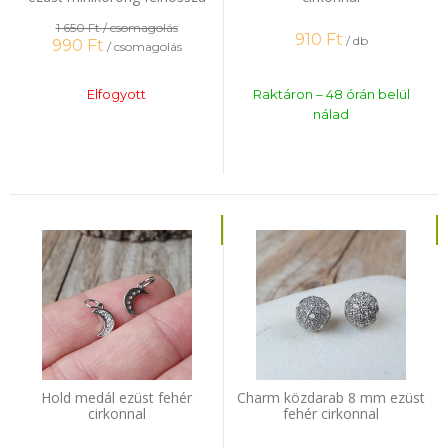
zsinór
1 650 Ft
/ csomagolás
910
Ft
/ db
990
Ft
/ csomagolás
Elfogyott
Raktáron – 48 órán belül
nálad
Hold medál ezüst fehér
Charm közdarab 8 mm ezüst
cirkonnal
fehér cirkonnal