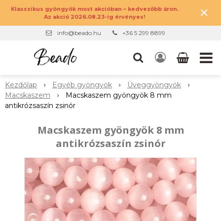
×
Klasszikus gyöngyök most akcióban – kedvezőbb áron.
Az akció 2026.08.23-ig érvényes!
info@beado.hu
+36 5 299 8899
Kezdőlap
Egyéb gyöngyök
Üveggyöngyök
Macskaszem
Macskaszem gyöngyök 8 mm
antikrózsaszín zsinór
Macskaszem gyöngyök 8 mm
antikrózsaszín zsinór