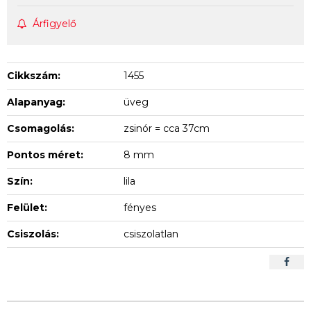
Árfigyelő
Cikkszám:
1455
Alapanyag:
üveg
Csomagolás:
zsinór = cca 37cm
Pontos méret:
8 mm
Szín:
lila
Felület:
fényes
Csiszolás:
csiszolatlan