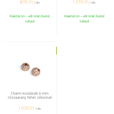
870
Ft
1 070
Ft
/ db
/ db
Raktáron – 48 órán belül
Raktáron – 48 órán belül
nálad
nálad
Charm közdarab 6 mm
rózsaarany fehér cirkonnal
1 030
Ft
/ db