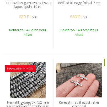
Többszálas gumiszalag tiszta
Befűző tű nagy fokkal 7 cm
lapos spulni 10 m
620
Ft
660
Ft
/ db
/ db
Raktáron – 48 órán belül
Raktáron – 48 órán belül
nálad
nálad
Kedvezmény -40%
Hematit gyöngyök 4x2 mm
Kereszt medál ezüst fehér
ezüst minikorong félhosszú
cirkonnal