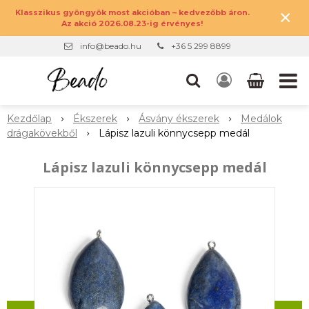
×
Klasszikus gyöngyök most akcióban – kedvezőbb áron.
Az akció 2026.08.23-ig érvényes!
info@beado.hu
+36 5 299 8899
Kezdőlap
Ékszerek
Ásvány ékszerek
Medálok
drágakövekből
Lápisz lazuli könnycsepp medál
Lápisz lazuli könnycsepp medál