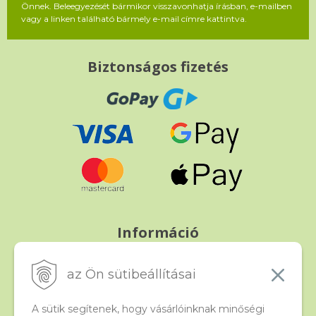
Önnek. Beleegyezését bármikor visszavonhatja írásban, e-mailben
vagy a linken található bármely e-mail címre kattintva.
Biztonságos fizetés
Információ
Fizetés és szállítás
Panasz, árucsere és visszáru
az Ön sütibeállításai
Szerződési feltételek
A személyes adatok védelme
A sütik segítenek, hogy vásárlóinknak minőségi