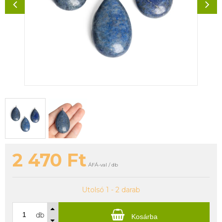
2 470
Ft
ÁFÁ-val / db
Utolsó 1 - 2 darab
db
Kosárba