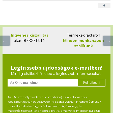
Ingyenes kiszállítás
Termékek raktáron
akár 18 000 Ft-tól
Minden munkanapon
szállítunk
Legfrissebb újdonságok e-mailben!
Mindig elsőkézből kapd a legfrissebb információkat !
Feliratkozni
Az Ön személyes adatait (e-mail cím) az alkalmazandó
jogszabályoknak és adatvédelmi szabályoknak megfelelően csak
hírlevél küldésére fogjuk felhasználni. A jóváhagyás
megerősítéséhez kattintson a linkre, amelyet e-mailben küldjük