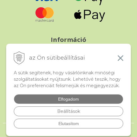
Információ
Fizetés és szállítás
Panasz, árucsere és visszáru
az Ön sütibeállításai
Szerződési feltételek
A személyes adatok védelme
A sütik segítenek, hogy vásárlóinknak minőségi
szolgáltatásokat nyújtsunk. Lehetővé teszik, hogy
az Ön preferenciáit felismerjük és megjegyezzük.
Beado
Kapcsolat
Elfogadom
Gyakori kérdések
Facebook
Beállítások
Elutasítom
© 2026 beado.hu, a gyöngyök webáruháza •
NextShop
&
e-shop Pohoda
Connector
by
NextCom s.r.o.