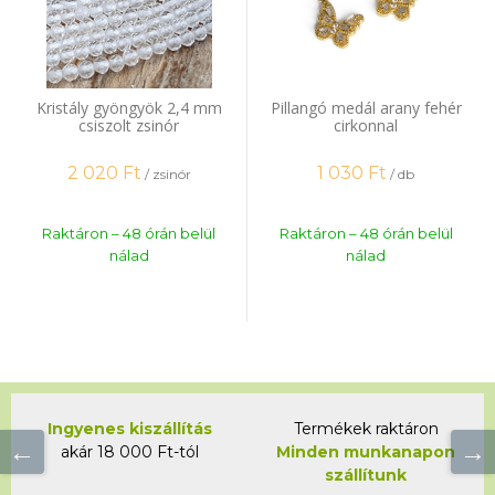
Kristály gyöngyök 2,4 mm
Pillangó medál arany fehér
csiszolt zsinór
cirkonnal
2 020
Ft
1 030
Ft
/ zsinór
/ db
Raktáron – 48 órán belül
Raktáron – 48 órán belül
nálad
nálad
Ingyenes kiszállítás
Termékek raktáron
akár 18 000 Ft-tól
Minden munkanapon
szállítunk