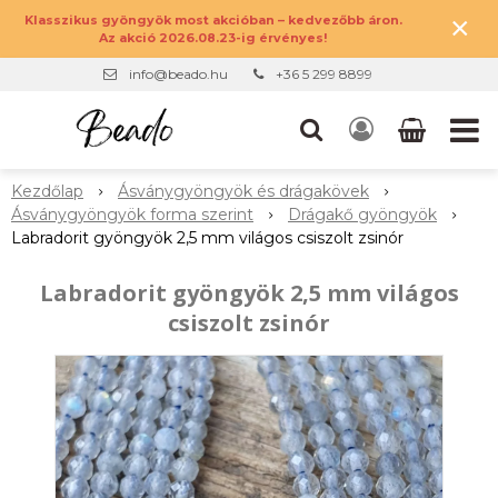
×
Klasszikus gyöngyök most akcióban – kedvezőbb áron.
Az akció 2026.08.23-ig érvényes!
info@beado.hu
+36 5 299 8899
Kezdőlap
Ásványgyöngyök és drágakövek
Ásványgyöngyök forma szerint
Drágakő gyöngyök
Labradorit gyöngyök 2,5 mm világos csiszolt zsinór
Labradorit gyöngyök 2,5 mm világos
csiszolt zsinór