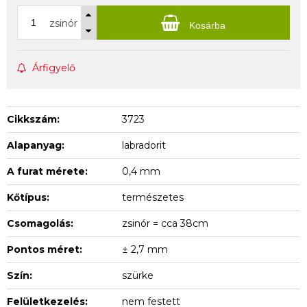
zsinór
Kosárba
Árfigyelő
Cikkszám:
3723
Alapanyag:
labradorit
A furat mérete:
0,4 mm
Kőtípus:
természetes
Csomagolás:
zsinór = cca 38cm
Pontos méret:
± 2,7 mm
Szín:
szürke
Felületkezelés:
nem festett