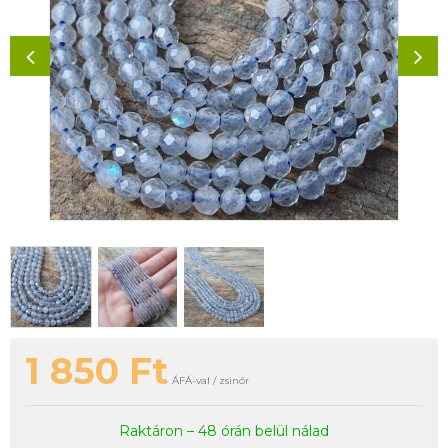
1 850
Ft
ÁFÁ-val / zsinór
Raktáron – 48 órán belül nálad