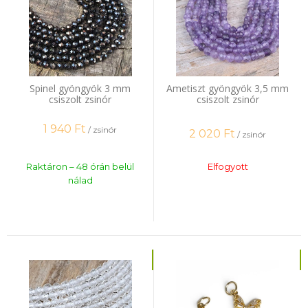
Spinel gyöngyök 3 mm
Ametiszt gyöngyök 3,5 mm
csiszolt zsinór
csiszolt zsinór
1 940
Ft
/ zsinór
2 020
Ft
/ zsinór
Raktáron – 48 órán belül
Elfogyott
nálad