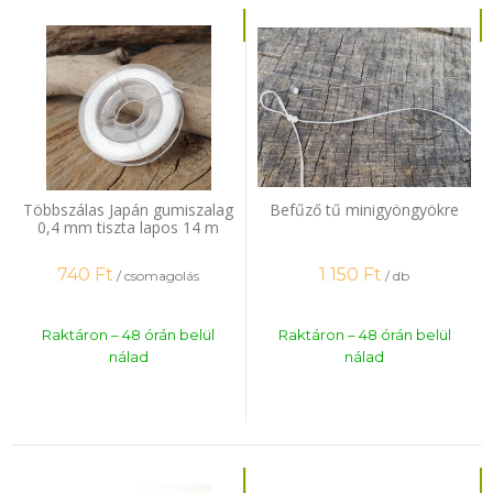
Többszálas Japán gumiszalag
Befűző tű minigyöngyökre
0,4 mm tiszta lapos 14 m
740
Ft
1 150
Ft
/ csomagolás
/ db
Raktáron – 48 órán belül
Raktáron – 48 órán belül
nálad
nálad