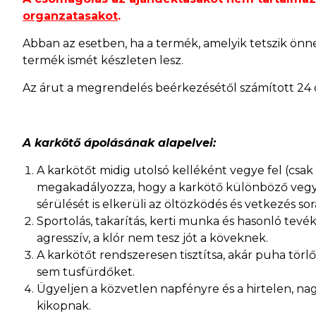
organzatasakot
.
Abban az esetben, ha a termék, amelyik tetszik önnek
termék ismét készleten lesz.
Az árut a megrendelés beérkezésétől számított 24 
A karkötő ápolásának alapelvei:
A karkötőt midig utolsó kelléként vegye fel (csak
megakadályozza, hogy a karkötő különböző vegys
sérülését is elkerüli az öltözködés és vetkezés sor
Sportolás, takarítás, kerti munka és hasonló tev
agresszív, a klór nem tesz jót a köveknek.
A karkötőt rendszeresen tisztítsa, akár puha törl
sem tusfürdőket.
Ügyeljen a közvetlen napfényre és a hirtelen, na
kikopnak.