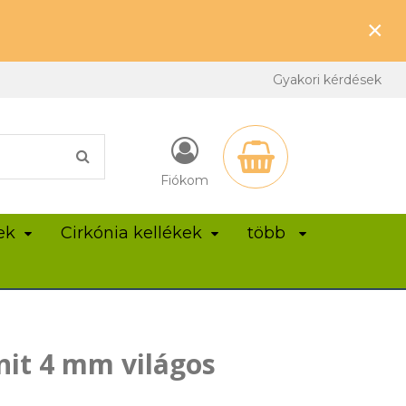
×
Gyakori kérdések
Fiókom
ek
Cirkónia kellékek
több
nit 4 mm világos