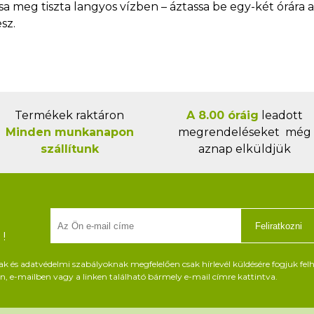
a meg tiszta langyos vízben – áztassa be egy-két órára a 
sz.
Termékek raktáron
A 8.00 óráig
leadott
Minden munkanapon
megrendeléseket még
szállítunk
aznap elküldjük
Feliratkozni
!
és adatvédelmi szabályoknak megfelelően csak hírlevél küldésére fogjuk felh
, e-mailben vagy a linken található bármely e-mail címre kattintva.