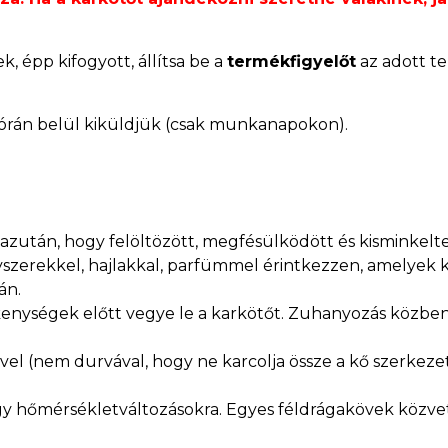
, épp kifogyott, állítsa be a
termékfigyelőt
az adott te
órán belül kiküldjük (csak munkanapokon).
 azután, hogy felöltözött, megfésülködött és kisminkelte
zerekkel, hajlakkal, parfümmel érintkezzen, amelyek k
án.
ékenységek előtt vegye le a karkötőt. Zuhanyozás közben
ővel (nem durvával, hogy ne karcolja össze a kő szerkeze
gy hőmérsékletváltozásokra. Egyes féldrágakövek közvet