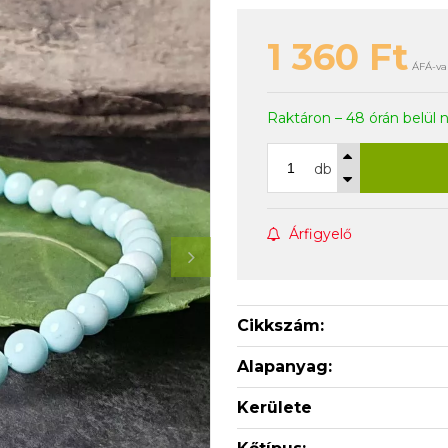
1 360
Ft
ÁFÁ-val
Raktáron – 48 órán belül 
db
Árfigyelő
Cikkszám:
Alapanyag:
Kerülete