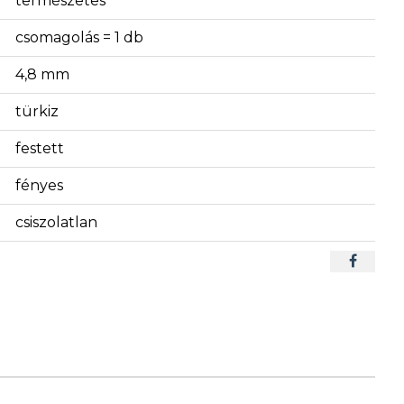
természetes
csomagolás = 1 db
4,8 mm
türkiz
festett
fényes
csiszolatlan