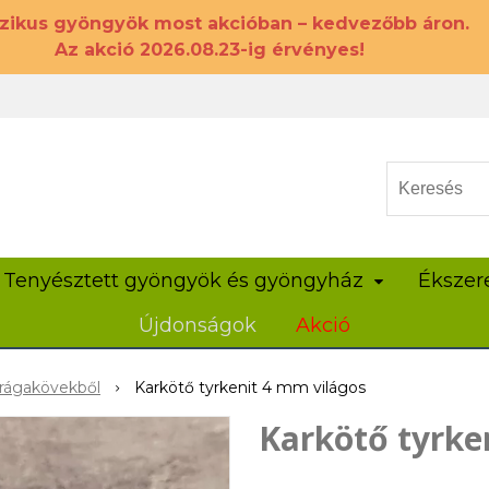
szikus gyöngyök most akcióban – kedvezőbb áron.
Az akció 2026.08.23-ig érvényes!
Tenyésztett gyöngyök és gyöngyház
Ékszer
Újdonságok
Akció
rágakövekből
Karkötő tyrkenit 4 mm világos
Karkötő tyrke