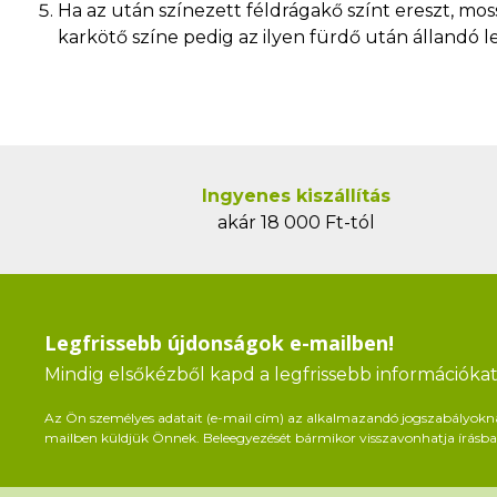
Ha az után színezett féldrágakő színt ereszt, moss
karkötő színe pedig az ilyen fürdő után állandó le
Ingyenes kiszállítás
akár 18 000 Ft-tól
Legfrissebb újdonságok e-mailben!
Mindig elsőkézből kapd a legfrissebb információkat 
Az Ön személyes adatait (e-mail cím) az alkalmazandó jogszabályoknak 
mailben küldjük Önnek. Beleegyezését bármikor visszavonhatja írásban