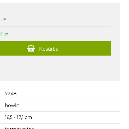
 / db
nálad
Kosárba
7248
howlit
16,5 - 17,1 cm