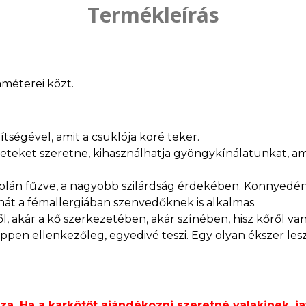
Termékleírás
améterei közt.
ségével, amit a csuklója köré teker.
teket szeretne, kihasználhatja gyöngykínálatunkat, ame
lán fűzve, a nagyobb szilárdság érdekében. Könnyedén 
át a fémallergiában szenvedőknek is alkalmas.
ől, akár a kő szerkezetében, akár színében, hisz kőről 
pen ellenkezőleg, egyedivé teszi. Egy olyan ékszer lesz
. Ha a karkötőt ajándékozni szeretné valakinek, ja