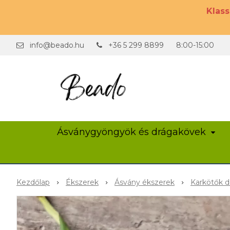
Klas
info@beado.hu
+36 5 299 8899
8:00-15:00
Ásványgyöngyök és drágakövek
Kezdőlap
Ékszerek
Ásvány ékszerek
Karkötők d