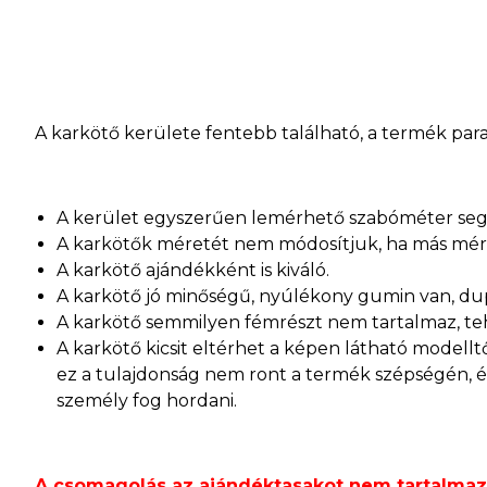
A karkötő kerülete fentebb található, a termék par
A kerület egyszerűen lemérhető szabóméter segít
A karkötők méretét nem módosítjuk, ha más mére
A karkötő ajándékként is kiváló.
A karkötő jó minőségű, nyúlékony gumin van, dup
A karkötő semmilyen fémrészt nem tartalmaz, teh
A karkötő kicsit eltérhet a képen látható modellt
ez a tulajdonság nem ront a termék szépségén, ép
személy fog hordani.
A csomagolás az ajándéktasakot nem tartalmazza