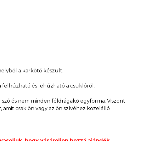
lyből a karkötő készült.
felhúzható és lehúzható a csuklóról.
van szó és nem minden féldrágakő egyforma. Viszont
, amit csak ön vagy az ön szívéhez közelálló
vasoljuk, hogy vásároljon hozzá
ajándék