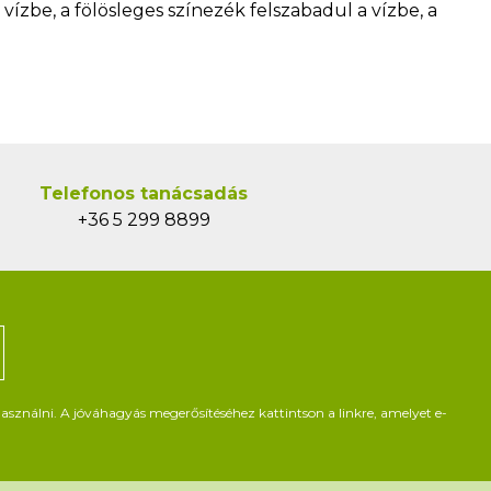
vízbe, a fölösleges színezék felszabadul a vízbe, a
Telefonos tanácsadás
+36 5 299 8899
asználni. A jóváhagyás megerősítéséhez kattintson a linkre, amelyet e-