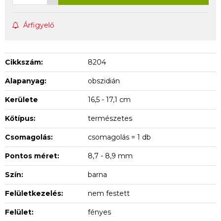
Árfigyelő
Cikkszám:
8204
Alapanyag:
obszidián
Kerülete
16,5 - 17,1 cm
Kőtípus:
természetes
Csomagolás:
csomagolás = 1 db
Pontos méret:
8,7 - 8,9 mm
Szín:
barna
Felületkezelés:
nem festett
Felület:
fényes