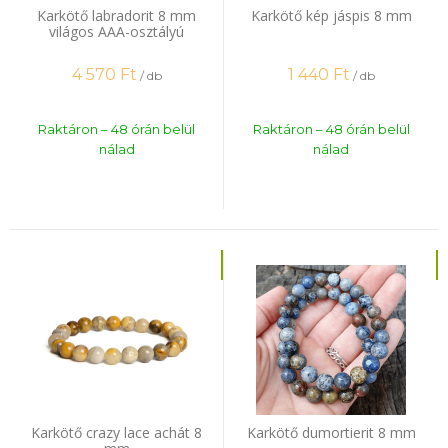
Karkötő labradorit 8 mm
Karkötő kép jáspis 8 mm
világos AAA-osztályú
4 570
Ft
1 440
Ft
/ db
/ db
Raktáron – 48 órán belül
Raktáron – 48 órán belül
nálad
nálad
Karkötő crazy lace achát 8
Karkötő dumortierit 8 mm