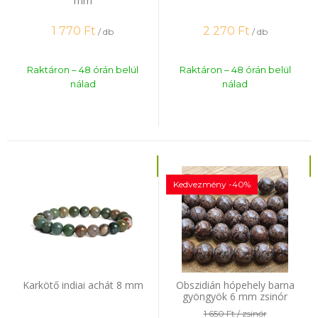
mm
1 770
Ft
2 270
Ft
/ db
/ db
Raktáron – 48 órán belül
Raktáron – 48 órán belül
nálad
nálad
Kedvezmény -40%
Karkötő indiai achát 8 mm
Obszidián hópehely barna
gyöngyök 6 mm zsinór
1 650 Ft
/ zsinór