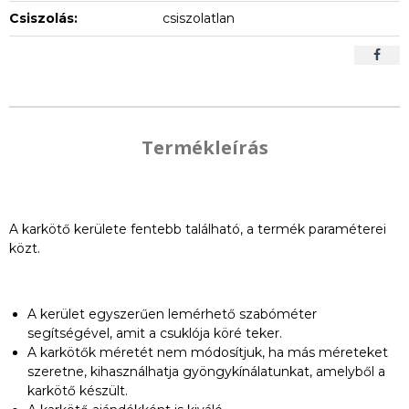
Csiszolás:
csiszolatlan
Termékleírás
A karkötő kerülete fentebb található, a termék paraméterei
közt.
A kerület egyszerűen lemérhető szabóméter
segítségével, amit a csuklója köré teker.
A karkötők méretét nem módosítjuk, ha más méreteket
szeretne, kihasználhatja gyöngykínálatunkat, amelyből a
karkötő készült.