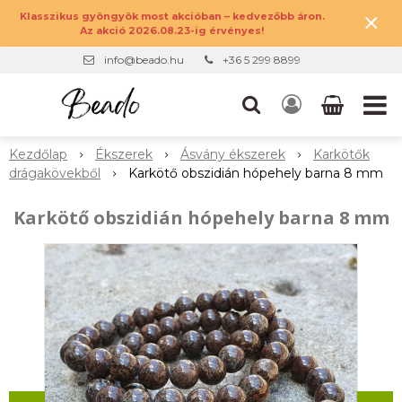
×
Klasszikus gyöngyök most akcióban – kedvezőbb áron.
Az akció 2026.08.23-ig érvényes!
info@beado.hu
+36 5 299 8899
Kezdőlap
Ékszerek
Ásvány ékszerek
Karkötők
drágakövekből
Karkötő obszidián hópehely barna 8 mm
Karkötő obszidián hópehely barna 8 mm