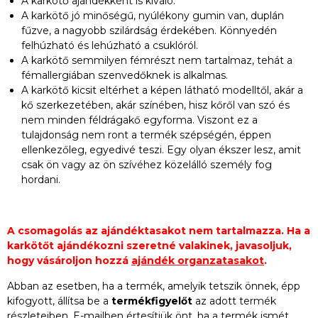
A karkötő ajándékként is kiváló.
A karkötő jó minőségű, nyúlékony gumin van, duplán
fűzve, a nagyobb szilárdság érdekében. Könnyedén
felhúzható és lehúzható a csuklóról.
A karkötő semmilyen fémrészt nem tartalmaz, tehát a
fémallergiában szenvedőknek is alkalmas.
A karkötő kicsit eltérhet a képen látható modelltől, akár a
kő szerkezetében, akár színében, hisz kőről van szó és
nem minden féldrágakő egyforma. Viszont ez a
tulajdonság nem ront a termék szépségén, éppen
ellenkezőleg, egyedivé teszi. Egy olyan ékszer lesz, amit
csak ön vagy az ön szívéhez közelálló személy fog
hordani.
A csomagolás az ajándéktasakot nem tartalmazza. Ha a
karkötőt ajándékozni szeretné valakinek, javasoljuk,
hogy vásároljon hozzá
ajándék organzatasakot
.
Abban az esetben, ha a termék, amelyik tetszik önnek, épp
kifogyott, állítsa be a
termékfigyelőt
az adott termék
részleteiben. E-mailben értesítjük önt, ha a termék ismét