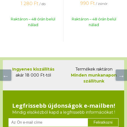
990
Ft
1 280
Ft
/ zsinór
/ db
Raktáron – 48 órán belül
Raktáron – 48 órán belül
nálad
nálad
Ingyenes kiszállítás
Termékek raktáron
akár 18 000 Ft-tól
Minden munkanapon
szállítunk
Legfrissebb újdonságok e-mailben!
Mindig elsőkézből kapd a legfrissebb információkat !
Feliratkozni