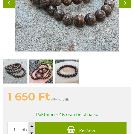
1 650
Ft
ÁFÁ-val / db
Raktáron – 48 órán belül nálad
db
Kosárba