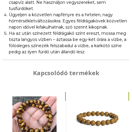
csapvíz alatt. Ne használjon vegyszereket, sem
tusfürdőket.
Ügyeljen a közvetlen napfényre és a hirtelen, nagy
hőmérsékletváltozásokra. Egyes féldrágakövek közvetlen
napon idővel kifakulhatnak, szó szerint kikopnak.
Ha az után színezett féldrágakő színt ereszt, mossa meg
tiszta langyos vízben – áztassa be egy-két órára a vízbe, a
fölösleges színezék felszabadul a vízbe, a karkötő színe
pedig az ilyen fürdő után állandó lesz.
Kapcsolódó termékek