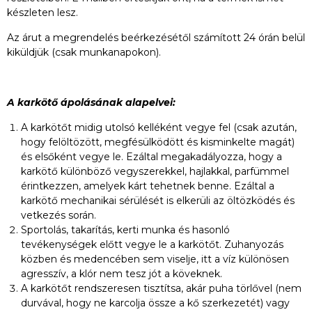
készleten lesz.
Az árut a megrendelés beérkezésétől számított 24 órán belül
kiküldjük (csak munkanapokon).
A karkötő ápolásának alapelvei:
A karkötőt midig utolsó kelléként vegye fel (csak azután,
hogy felöltözött, megfésülködött és kisminkelte magát)
és elsőként vegye le. Ezáltal megakadályozza, hogy a
karkötő különböző vegyszerekkel, hajlakkal, parfümmel
érintkezzen, amelyek kárt tehetnek benne. Ezáltal a
karkötő mechanikai sérülését is elkerüli az öltözködés és
vetkezés során.
Sportolás, takarítás, kerti munka és hasonló
tevékenységek előtt vegye le a karkötőt. Zuhanyozás
közben és medencében sem viselje, itt a víz különösen
agresszív, a klór nem tesz jót a köveknek.
A karkötőt rendszeresen tisztítsa, akár puha törlővel (nem
durvával, hogy ne karcolja össze a kő szerkezetét) vagy