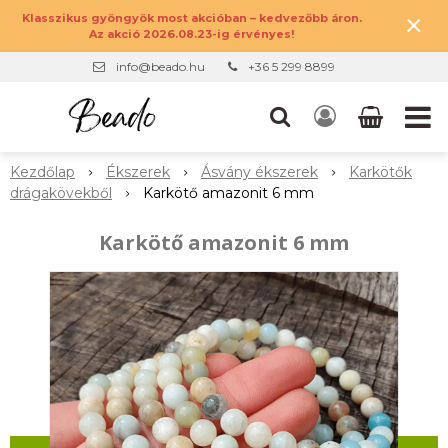
×
Klasszikus gyöngyök most akcióban – kedvezőbb áron.
Az akció 2026.08.23-ig érvényes!
info@beado.hu
+36 5 299 8899
Kezdőlap
Ékszerek
Ásvány ékszerek
Karkötők
drágakövekből
Karkötő amazonit 6 mm
Karkötő amazonit 6 mm