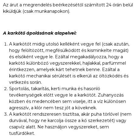
Az árut a megrendelés beérkezésétől számított 24 órán belül
kiküldjük (csak munkanapokon).
A karkötő ápolásának alapelvei:
A karkötőt midig utolsó kelléként vegye fel (csak azután,
hogy felöltözött, megfésülködött és kisminkelte magát)
és elsőként vegye le. Ezáltal megakadályozza, hogy a
karkötő különböző vegyszerekkel, hajlakkal, parfümmel
érintkezzen, amelyek kárt tehetnek benne. Ezáltal a
karkötő mechanikai sérülését is elkerüli az öltözködés és
vetkezés során.
Sportolás, takarítás, kerti munka és hasonló
tevékenységek előtt vegye le a karkötőt. Zuhanyozás
közben és medencében sem viselje, itt a víz különösen
agresszív, a klór nem tesz jót a köveknek.
A karkötőt rendszeresen tisztítsa, akár puha törlővel (nem
durvával, hogy ne karcolja össze a kő szerkezetét) vagy
csapvíz alatt. Ne használjon vegyszereket, sem
tusfürdőket.