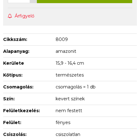
Árfigyelő
Cikkszám:
8009
Alapanyag:
amazonit
Kerülete
15,9 - 16,4 cm
Kőtípus:
természetes
Csomagolás:
csomagolás = 1 db
Szín:
kevert színek
Felületkezelés:
nem festett
Felület:
fényes
Csiszolás:
csiszolatlan