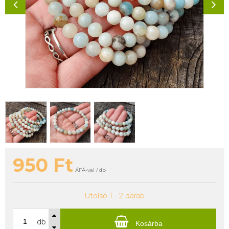
950
Ft
ÁFÁ-val / db
Utolsó 1 - 2 darab
db
Kosárba