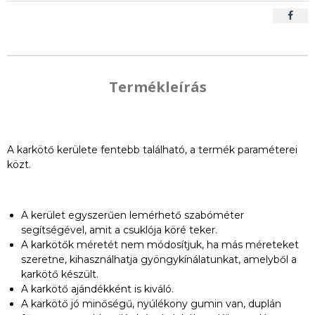
Termékleírás
A karkötő kerülete fentebb található, a termék paraméterei
közt.
A kerület egyszerűen lemérhető szabóméter
segítségével, amit a csuklója köré teker.
A karkötők méretét nem módosítjuk, ha más méreteket
szeretne, kihasználhatja gyöngykínálatunkat, amelyből a
karkötő készült.
A karkötő ajándékként is kiváló.
A karkötő jó minőségű, nyúlékony gumin van, duplán