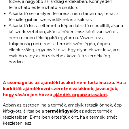
fűzve, a nagyobb szilárdság érdekében. Könnyedén
felhúzható és lehúzható a csuklóról.
A karkötő semmilyen fémrészt nem tartalmaz, tehát a
fémallergiában szenvedőknek is alkalmas.
A karkötő kicsit eltérhet a képen látható modelltől, akár a
kő szerkezetében, akár színében, hisz kőről van szó és
nem minden féldrágakő egyforma. Viszont ez a
tulajdonság nem ront a termék szépségén, éppen
ellenkezőleg, egyedivé teszi. Egy olyan ékszer lesz, amit
csak ön vagy az ön szívéhez közelálló személy fog
hordani.
A csomagolás az ajándéktasakot nem tartalmazza. Ha a
karkötőt ajándékozni szeretné valakinek, javasoljuk,
hogy vásároljon hozzá
ajándék organzatasakot
.
Abban az esetben, ha a termék, amelyik tetszik önnek, épp
kifogyott, állítsa be a
termékfigyelőt
az adott termék
részleteiben. E-mailben értesítjük önt, ha a termék ismét
készleten lesz.