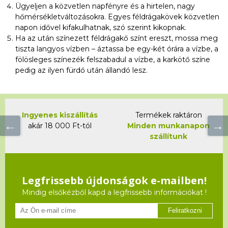
Ügyeljen a közvetlen napfényre és a hirtelen, nagy
hőmérsékletváltozásokra. Egyes féldrágakövek közvetlen
napon idővel kifakulhatnak, szó szerint kikopnak.
Ha az után színezett féldrágakő színt ereszt, mossa meg
tiszta langyos vízben – áztassa be egy-két órára a vízbe, a
fölösleges színezék felszabadul a vízbe, a karkötő színe
pedig az ilyen fürdő után állandó lesz.
Ingyenes kiszállítás
Termékek raktáron
akár 18 000 Ft-tól
Minden munkanapon
szállítunk
Legfrissebb újdonságok e-mailben!
Mindig elsőkézből kapd a legfrissebb információkat !
Feliratkozni