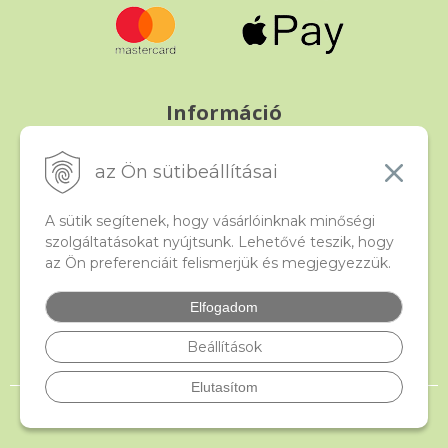
Információ
Fizetés és szállítás
Panasz, árucsere és visszáru
az Ön sütibeállításai
Szerződési feltételek
A személyes adatok védelme
A sütik segítenek, hogy vásárlóinknak minőségi
szolgáltatásokat nyújtsunk. Lehetővé teszik, hogy
az Ön preferenciáit felismerjük és megjegyezzük.
Beado
Kapcsolat
Elfogadom
Gyakori kérdések
Facebook
Beállítások
Elutasítom
© 2026 beado.hu, a gyöngyök webáruháza •
NextShop
&
e-shop Pohoda
Connector
by
NextCom s.r.o.