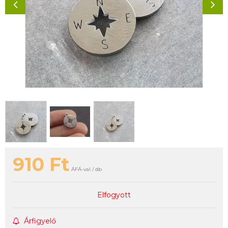
910
Ft
ÁFÁ-val / db
Elfogyott
Árfigyelő