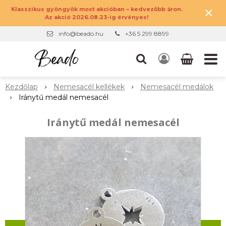
×
Klasszikus gyöngyök most akcióban – kedvezőbb áron.
Az akció 2026.08.23-ig érvényes!
info@beado.hu
+36 5 299 8899
Kezdőlap
Nemesacél kellékek
Nemesacél medálok
Iránytű medál nemesacél
Iránytű medál nemesacél