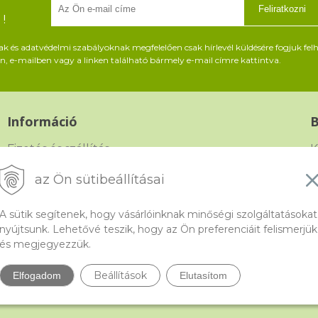
Feliratkozni
!
és adatvédelmi szabályoknak megfelelően csak hírlevél küldésére fogjuk felh
, e-mailben vagy a linken található bármely e-mail címre kattintva.
Információ
Fizetés és szállítás
K
Panasz, árucsere és visszáru
G
az Ön sütibeállításai
Szerződési feltételek
F
A sütik segítenek, hogy vásárlóinknak minőségi szolgáltatásokat
A személyes adatok védelme
nyújtsunk. Lehetővé teszik, hogy az Ön preferenciáit felismerjük
és megjegyezzük.
Beállítások
Elfogadom
Elutasítom
do.hu, a gyöngyök webáruháza •
NextShop
&
e-shop Pohoda Connector
by
Ne