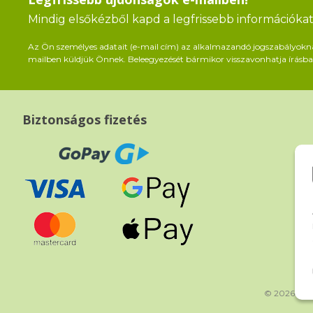
Mindig elsőkézből kapd a legfrissebb információkat 
Az Ön személyes adatait (e-mail cím) az alkalmazandó jogszabályoknak 
mailben küldjük Önnek. Beleegyezését bármikor visszavonhatja írásban
Biztonságos fizetés
© 2026 bea