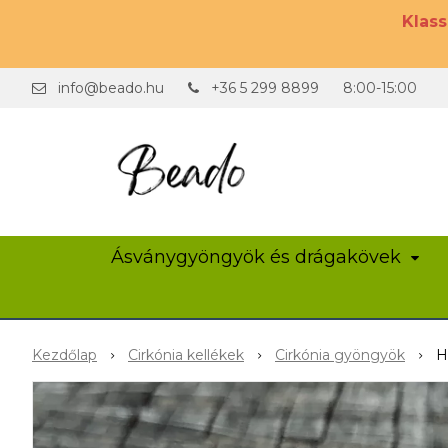
Klas
info@beado.hu
+36 5 299 8899
8:00-15:00
Ásványgyöngyök és drágakövek
Kezdőlap
Cirkónia kellékek
Cirkónia gyöngyök
H