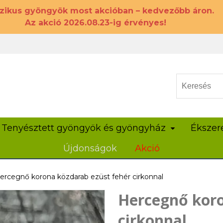
szikus gyöngyök most akcióban – kedvezőbb áron.
Az akció 2026.08.23-ig érvényes!
Tenyésztett gyöngyök és gyöngyház
Ékszer
Újdonságok
Akció
ercegnő korona közdarab ezüst fehér cirkonnal
Hercegnő koro
cirkonnal