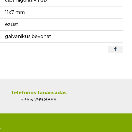
csomagolás = 1 db
11x7 mm
ezüst
galvanikus bevonat
Telefonos tanácsadás
+36 5 299 8899