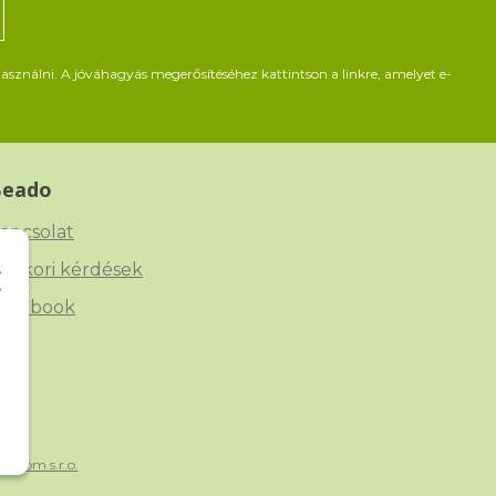
asználni. A jóváhagyás megerősítéséhez kattintson a linkre, amelyet e-
Beado
apcsolat
yakori kérdések
acebook
xtCom s.r.o.