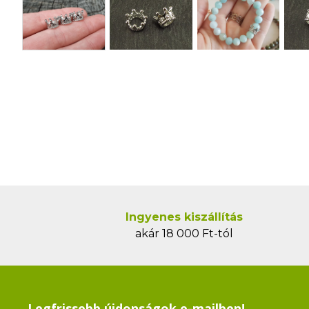
Ingyenes kiszállítás
akár 18 000 Ft-tól
Legfrissebb újdonságok e-mailben!