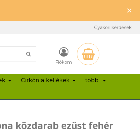
×
Gyakori kérdések
Fiókom
ek
Cirkónia kellékek
több
na közdarab ezüst fehér