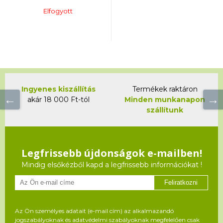
Elfogyott
Ingyenes kiszállítás
Termékek raktáron
akár 18 000 Ft-tól
Minden munkanapon
szállítunk
Legfrissebb újdonságok e-mailben!
Mindig elsőkézből kapd a legfrissebb információkat !
Feliratkozni
Az Ön személyes adatait (e-mail cím) az alkalmazandó
jogszabályoknak és adatvédelmi szabályoknak megfelelően csak