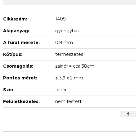
Cikkszám:
1409
Alapanyag:
gyöngyház
A furat mérete:
0,8 mm
Kőtípus:
természetes
Csomagolás:
zsinór = cca 38cm
Pontos méret:
± 3,9 x 2 mm
Szín:
fehér
Felületkezelés:
nem festett