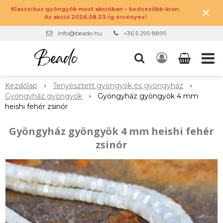
×
Klasszikus gyöngyök most akcióban – kedvezőbb áron.
Az akció 2026.08.23-ig érvényes!
info@beado.hu
+36 5 299 8899
Kezdőlap
Tenyésztett gyöngyök és gyöngyház
Gyöngyház gyöngyök
Gyöngyház gyöngyök 4 mm
heishi fehér zsinór
Gyöngyház gyöngyök 4 mm heishi fehér
zsinór