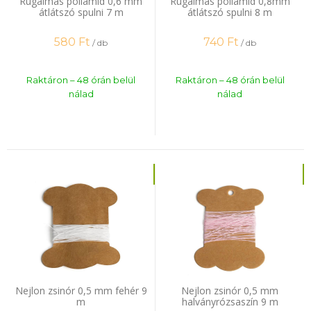
Rugalmas poliamid 0,6 mm
Rugalmas poliamid 0,8mm
átlátszó spulni 7 m
átlátszó spulni 8 m
580
Ft
740
Ft
/ db
/ db
Raktáron – 48 órán belül
Raktáron – 48 órán belül
nálad
nálad
Nejlon zsinór 0,5 mm fehér 9
Nejlon zsinór 0,5 mm
m
halványrózsaszín 9 m