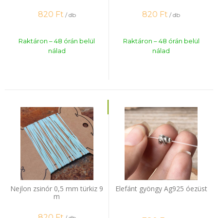
820
Ft
820
Ft
/ db
/ db
Raktáron – 48 órán belül
Raktáron – 48 órán belül
nálad
nálad
Nejlon zsinór 0,5 mm türkiz 9
Elefánt gyöngy Ag925 óezüst
m
820
Ft
/ db