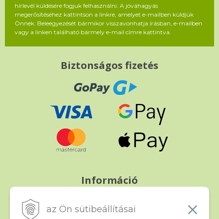
hírlevél küldésére fogjuk felhasználni. A jóváhagyás
megerősítéséhez kattintson a linkre, amelyet e-mailben küldjük
Önnek. Beleegyezését bármikor visszavonhatja írásban, e-mailben
vagy a linken található bármely e-mail címre kattintva.
Biztonságos fizetés
Információ
Fizetés és szállítás
Panasz, árucsere és visszáru
az Ön sütibeállításai
Szerződési feltételek