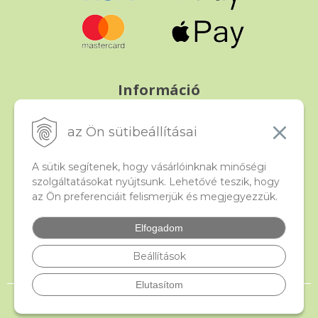
Információ
Fizetés és szállítás
Panasz, árucsere és visszáru
az Ön sütibeállításai
Szerződési feltételek
A személyes adatok védelme
A sütik segítenek, hogy vásárlóinknak minőségi
szolgáltatásokat nyújtsunk. Lehetővé teszik, hogy
az Ön preferenciáit felismerjük és megjegyezzük.
Beado
Kapcsolat
Elfogadom
Gyakori kérdések
Facebook
Beállítások
Elutasítom
© 2026 beado.hu, a gyöngyök webáruháza •
NextShop
&
e-shop Pohoda
Connector
by
NextCom s.r.o.