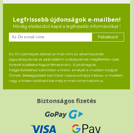
Legfrissebb újdonságok e-mailben!
Mindig elsőkézből kapd a legfrissebb információkat !
Feliratkozni
Az Ön személyes adatait (e-mail cím) az alkalmazandó
jogszabályoknak és adatvédelmi szabályoknak megfelelően csak
hírlevél küldésére fogjuk felhasználni. A jóváhagyás
megerősítéséhez kattintson a linkre, amelyet e-mailben küldjük
Önnek. Beleegyezését bármikor visszavonhatja írásban, e-mailben
vagy a linken található bármely e-mail címre kattintva.
Biztonságos fizetés