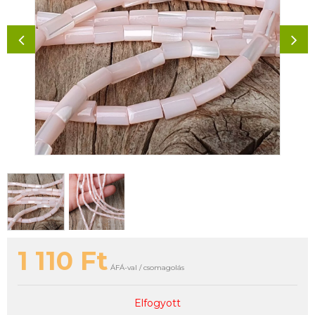
1 110
Ft
ÁFÁ-val / csomagolás
Elfogyott