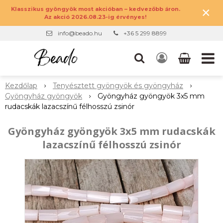
×
Klasszikus gyöngyök most akcióban – kedvezőbb áron.
Az akció 2026.08.23-ig érvényes!
info@beado.hu
+36 5 299 8899
Kezdőlap
Tenyésztett gyöngyök és gyöngyház
Gyöngyház gyöngyök
Gyöngyház gyöngyök 3x5 mm
rudacskák lazacszínű félhosszú zsinór
Gyöngyház gyöngyök 3x5 mm rudacskák
lazacszínű félhosszú zsinór