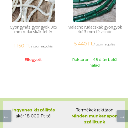
Gyöngyház gyöngyök 3x5
Malachit rudacskák gyöngyök
mm rudacskák fehér
4x13 mm félzsinór
félhosszú zsinór
5 440
Ft
/ csomagolás
1 150
Ft
/ csomagolás
Elfogyott
Raktáron – 48 órán belül
nálad
Ingyenes kiszállítás
Termékek raktáron
akár 18 000 Ft-tól
Minden munkanapon
szállítunk