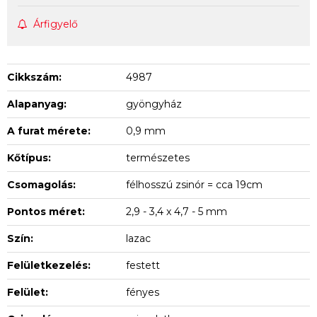
Árfigyelő
Cikkszám:
4987
Alapanyag:
gyöngyház
A furat mérete:
0,9 mm
Kőtípus:
természetes
Csomagolás:
félhosszú zsinór = cca 19cm
Pontos méret:
2,9 - 3,4 x 4,7 - 5 mm
Szín:
lazac
Felületkezelés:
festett
Felület:
fényes