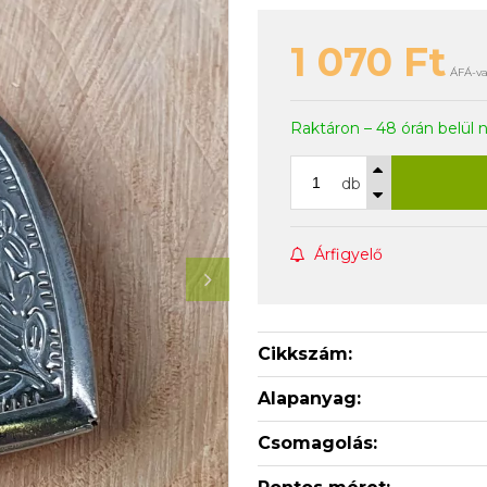
1 070
Ft
ÁFÁ-va
Raktáron – 48 órán belül 
db
Árfigyelő
Cikkszám:
Alapanyag:
Csomagolás: