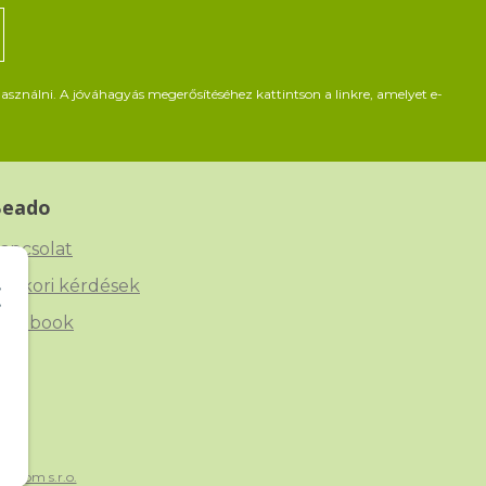
asználni. A jóváhagyás megerősítéséhez kattintson a linkre, amelyet e-
Beado
apcsolat
yakori kérdések
acebook
xtCom s.r.o.