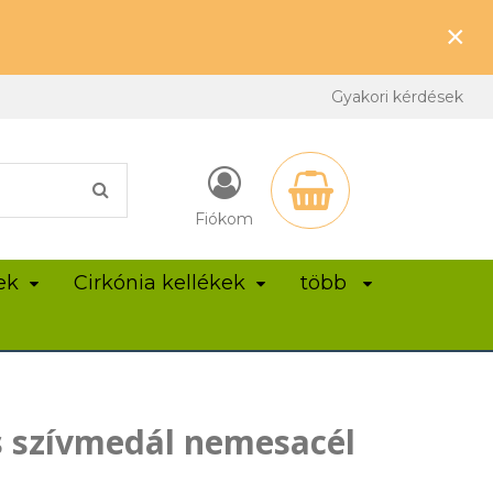
×
Gyakori kérdések
Fiókom
ek
Cirkónia kellékek
több
 szívmedál nemesacél