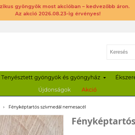
szikus gyöngyök most akcióban – kedvezőbb áron.
Az akció 2026.08.23-ig érvényes!
Tenyésztett gyöngyök és gyöngyház
Ékszer
Újdonságok
Akció
Fényképtartós szívmedál nemesacél
Fényképtartós