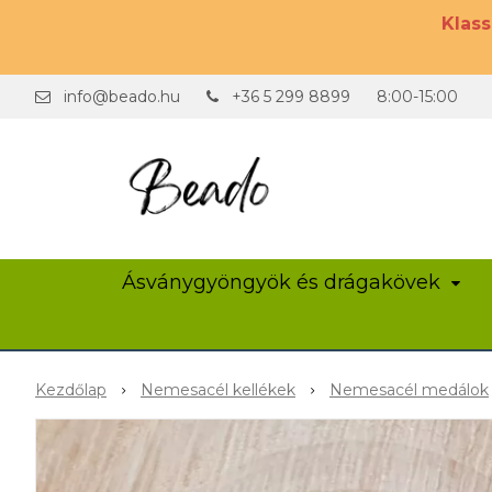
Klas
info@beado.hu
+36 5 299 8899
8:00-15:00
Ásványgyöngyök és drágakövek
Kezdőlap
Nemesacél kellékek
Nemesacél medálok