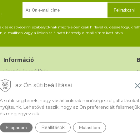
Feliratkozni
!
és adatvédelmi szabályoknak megfelelően csak hírlevél küldésére fogjuk felh
, e-mailben vagy a linken található bármely e-mail címre kattintva.
Információ
Fizetés és szállítás
K
Panasz, árucsere és visszáru
G
az Ön sütibeállításai
Szerződési feltételek
F
A sütik segítenek, hogy vásárlóinknak minőségi szolgáltatásokat
A személyes adatok védelme
nyújtsunk. Lehetővé teszik, hogy az Ön preferenciáit felismerjük
és megjegyezzük.
Beállítások
Elfogadom
Elutasítom
do.hu, a gyöngyök webáruháza •
NextShop
&
e-shop Pohoda Connector
by
Ne