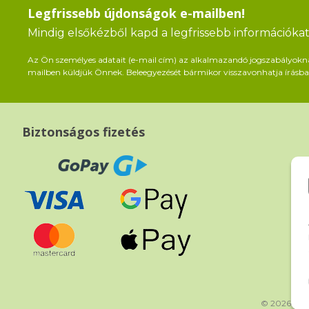
Legfrissebb újdonságok e-mailben!
Mindig elsőkézből kapd a legfrissebb információkat 
Az Ön személyes adatait (e-mail cím) az alkalmazandó jogszabályoknak 
mailben küldjük Önnek. Beleegyezését bármikor visszavonhatja írásban
Biztonságos fizetés
© 2026 bea