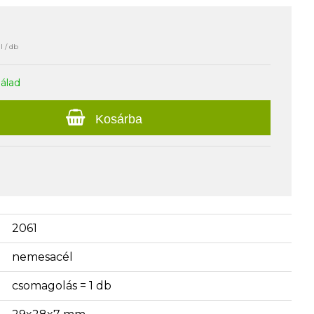
l / db
nálad
Kosárba
2061
nemesacél
csomagolás = 1 db