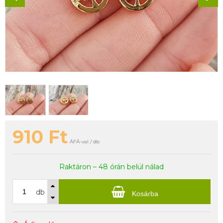
910
Ft
ÁFÁ-val / db
Raktáron – 48 órán belül nálad
db
Kosárba