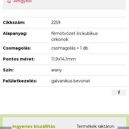
Árfigyelő
Cikkszám:
2259
Alapanyag:
fémötvözet és kubikus
cirkonok
Csomagolás:
csomagolás = 1 db
Pontos méret:
11,9x14,1mm
Szín:
arany
Felületkezelés:
galvanikus bevonat
Ingyenes kiszállítás
Termékek raktáron