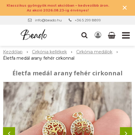
×
Klasszikus gyöngyök most akcióban – kedvezőbb áron.
Az akció 2026.08.23-ig érvényes!
info@beado.hu
+36 5 299 8899
Kezdőlap
Cirkónia kellékek
Cirkónia medálok
Életfa medál arany fehér cirkonnal
Életfa medál arany fehér cirkonnal