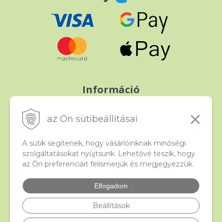
Információ
Fizetés és szállítás
Panasz, árucsere és visszáru
az Ön sütibeállításai
Szerződési feltételek
A személyes adatok védelme
A sütik segítenek, hogy vásárlóinknak minőségi
szolgáltatásokat nyújtsunk. Lehetővé teszik, hogy
az Ön preferenciáit felismerjük és megjegyezzük.
Beado
Kapcsolat
Elfogadom
Gyakori kérdések
Facebook
Beállítások