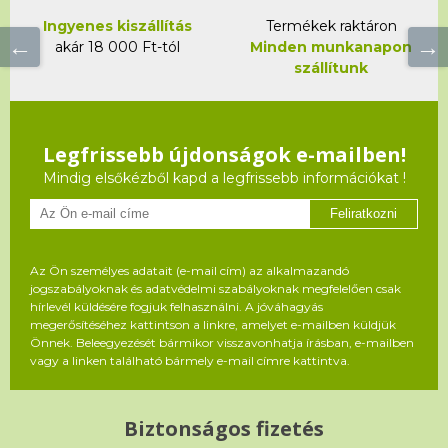
Ingyenes kiszállítás
Termékek raktáron
akár 18 000 Ft-tól
Minden munkanapon
szállítunk
Legfrissebb újdonságok e-mailben!
Mindig elsőkézből kapd a legfrissebb információkat !
Feliratkozni
Az Ön személyes adatait (e-mail cím) az alkalmazandó
jogszabályoknak és adatvédelmi szabályoknak megfelelően csak
hírlevél küldésére fogjuk felhasználni. A jóváhagyás
megerősítéséhez kattintson a linkre, amelyet e-mailben küldjük
Önnek. Beleegyezését bármikor visszavonhatja írásban, e-mailben
vagy a linken található bármely e-mail címre kattintva.
Biztonságos fizetés