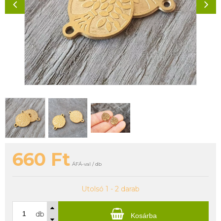
660
Ft
ÁFÁ-val / db
Utolsó 1 - 2 darab
db
Kosárba