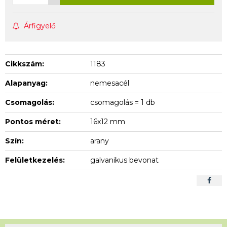
Árfigyelő
Cikkszám:
1183
Alapanyag:
nemesacél
Csomagolás:
csomagolás = 1 db
Pontos méret:
16x12 mm
Szín:
arany
Felületkezelés:
galvanikus bevonat