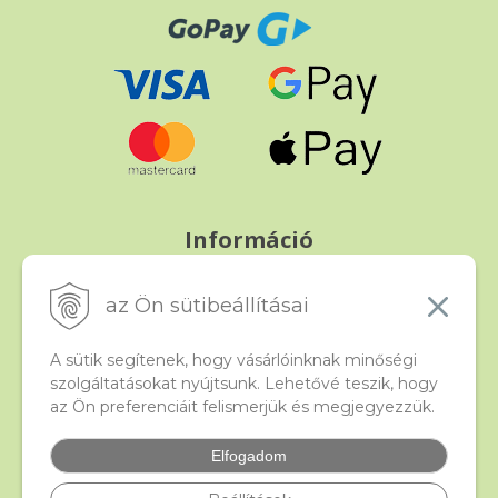
Információ
Fizetés és szállítás
Panasz, árucsere és visszáru
az Ön sütibeállításai
Szerződési feltételek
A személyes adatok védelme
A sütik segítenek, hogy vásárlóinknak minőségi
szolgáltatásokat nyújtsunk. Lehetővé teszik, hogy
az Ön preferenciáit felismerjük és megjegyezzük.
Beado
Kapcsolat
Elfogadom
Gyakori kérdések
Facebook