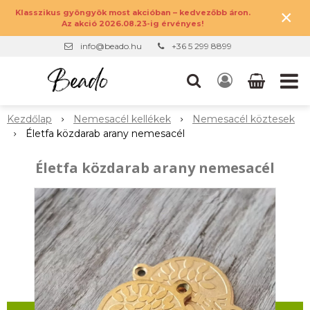
×
Klasszikus gyöngyök most akcióban – kedvezőbb áron.
Az akció 2026.08.23-ig érvényes!
info@beado.hu
+36 5 299 8899
Kezdőlap
Nemesacél kellékek
Nemesacél köztesek
Életfa közdarab arany nemesacél
Életfa közdarab arany nemesacél