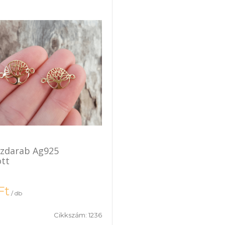
özdarab Ag925
tt
Ft
/ db
Cikkszám:
1236