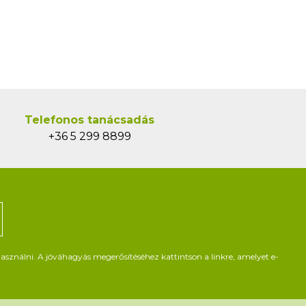
Telefonos tanácsadás
+36 5 299 8899
asználni. A jóváhagyás megerősítéséhez kattintson a linkre, amelyet e-