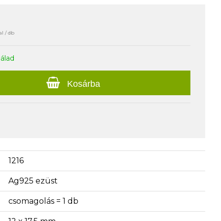
l / db
nálad
Kosárba
1216
Ag925 ezüst
csomagolás = 1 db