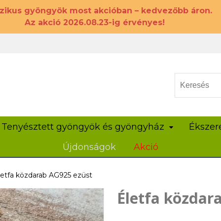
szikus gyöngyök most akcióban – kedvezőbb áron.
Az akció 2026.08.23-ig érvényes!
Tenyésztett gyöngyök és gyöngyház
Ékszer
Újdonságok
Akció
letfa közdarab AG925 ezüst
Életfa közdar