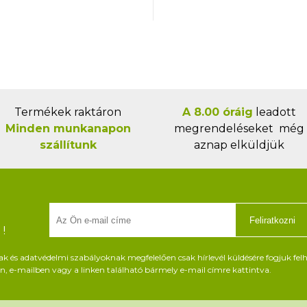
Termékek raktáron
A 8.00 óráig
leadott
Minden munkanapon
megrendeléseket még
szállítunk
aznap elküldjük
Feliratkozni
!
és adatvédelmi szabályoknak megfelelően csak hírlevél küldésére fogjuk felh
, e-mailben vagy a linken található bármely e-mail címre kattintva.