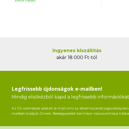
belül nálad
Ingyenes kiszállítás
akár 18 000 Ft-tól
Legfrissebb újdonságok e-mailben!
Mindig elsőkézből kapd a legfrissebb információkat 
Az Ön személyes adatait (e-mail cím) az alkalmazandó jogszabályoknak 
mailben küldjük Önnek. Beleegyezését bármikor visszavonhatja írásban