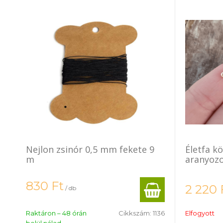
Nejlon zsinór 0,5 mm fekete 9
Életfa k
m
aranyozo
830
Ft
2 220
/ db
Raktáron – 48 órán
Cikkszám:
1136
Elfogyott