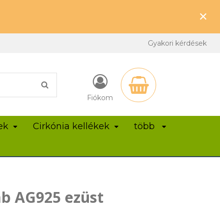
×
Gyakori kérdések
Fiókom
ek
Cirkónia kellékek
több
ab AG925 ezüst