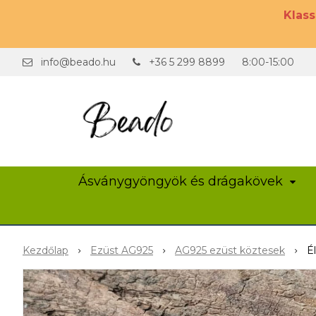
Klas
info@beado.hu
+36 5 299 8899
8:00-15:00
Ásványgyöngyök és drágakövek
Kezdőlap
Ezüst AG925
AG925 ezüst köztesek
É