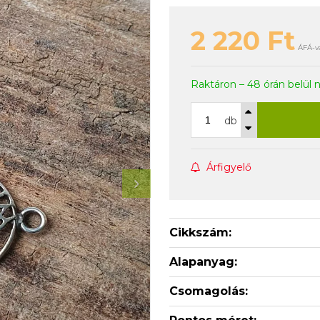
2 220
Ft
ÁFÁ-va
Raktáron – 48 órán belül 
db
Árfigyelő
Cikkszám:
Alapanyag:
Csomagolás: