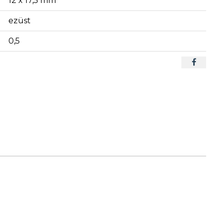
12 x 17,5 mm
ezüst
0,5