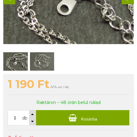
1 190
Ft
ÁFÁ-val / db
Raktáron – 48 órán belül nálad
db
Kosárba