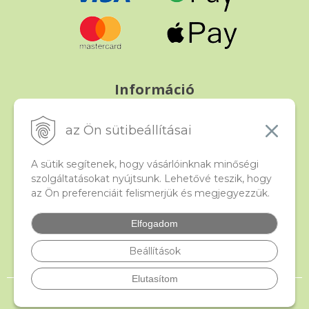
Információ
Fizetés és szállítás
Panasz, árucsere és visszáru
az Ön sütibeállításai
Szerződési feltételek
A személyes adatok védelme
A sütik segítenek, hogy vásárlóinknak minőségi
szolgáltatásokat nyújtsunk. Lehetővé teszik, hogy
az Ön preferenciáit felismerjük és megjegyezzük.
Beado
Kapcsolat
Elfogadom
Gyakori kérdések
Facebook
Beállítások
Elutasítom
© 2026 beado.hu, a gyöngyök webáruháza •
NextShop
&
e-shop Pohoda
Connector
by
NextCom s.r.o.