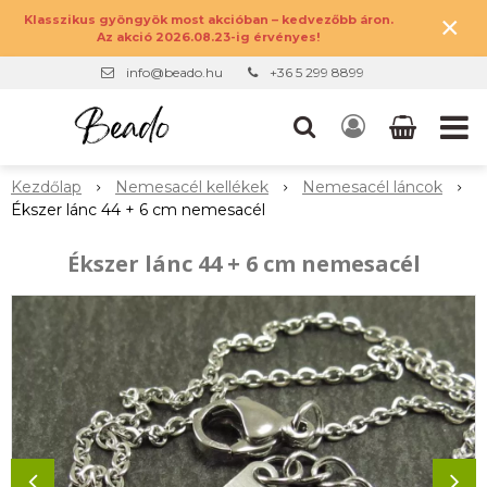
×
Klasszikus gyöngyök most akcióban – kedvezőbb áron.
Az akció 2026.08.23-ig érvényes!
info@beado.hu
+36 5 299 8899
Kezdőlap
Nemesacél kellékek
Nemesacél láncok
Ékszer lánc 44 + 6 cm nemesacél
Ékszer lánc 44 + 6 cm nemesacél