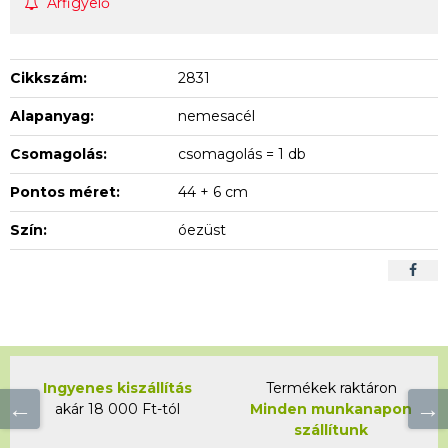
Árfigyelő
Cikkszám:
2831
Alapanyag:
nemesacél
Csomagolás:
csomagolás = 1 db
Pontos méret:
44 + 6 cm
Szín:
óezüst
Ingyenes kiszállítás
Termékek raktáron
akár 18 000 Ft-tól
Minden munkanapon
szállítunk