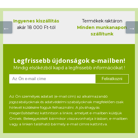
Ingyenes kiszállítás
Termékek raktáron
akár 18 000 Ft-tól
Minden munkanapon
szállítunk
Legfrissebb újdonságok e-mailben!
Mindig elsőkézből kapd a legfrissebb információkat !
Feliratkozni
Az Ön személyes adatait (e-mail cím) az alkalmazandó
jogszabályoknak és adatvédelmi szabályoknak megfelelően csak
hírlevél küldésére fogjuk felhasználni. A jóváhagyás
megerősítéséhez kattintson a linkre, amelyet e-mailben küldjük
Önnek. Beleegyezését bármikor visszavonhatja írásban, e-mailben
vagy a linken található bármely e-mail címre kattintva.