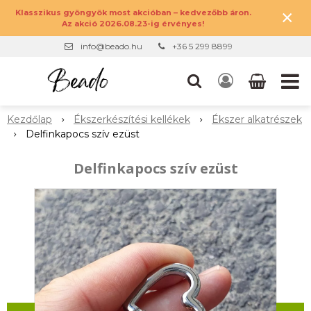
×
Klasszikus gyöngyök most akcióban – kedvezőbb áron.
Az akció 2026.08.23-ig érvényes!
info@beado.hu
+36 5 299 8899
Kezdőlap
Ékszerkészítési kellékek
Ékszer alkatrészek
Delfinkapocs szív ezüst
Delfinkapocs szív ezüst