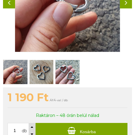
1 190
Ft
ÁFÁ-val / db
Raktáron – 48 órán belül nálad
db
Kosárba