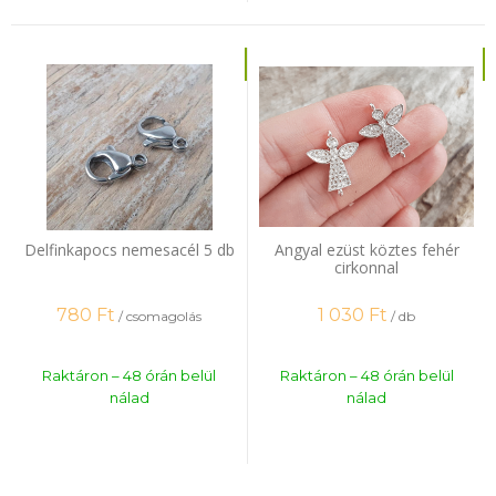
Delfinkapocs nemesacél 5 db
Angyal ezüst köztes fehér
cirkonnal
780
Ft
1 030
Ft
/ csomagolás
/ db
Raktáron – 48 órán belül
Raktáron – 48 órán belül
nálad
nálad