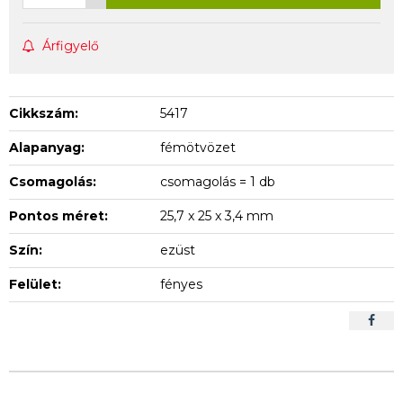
Árfigyelő
Cikkszám:
5417
Alapanyag:
fémötvözet
Csomagolás:
csomagolás = 1 db
Pontos méret:
25,7 x 25 x 3,4 mm
Szín:
ezüst
Felület:
fényes