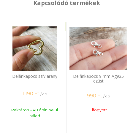
Kapcsolódó termékek
Delfinkapocs szív arany
Delfinkapocs 9 mm Ag925
ezüst
1 190
Ft
/ db
990
Ft
/ db
Raktáron – 48 órán belül
Elfogyott
nálad