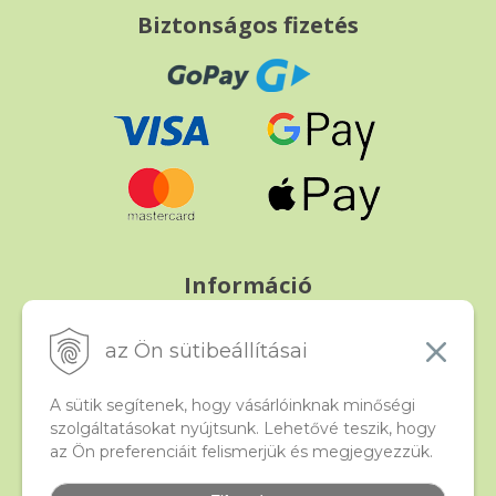
Biztonságos fizetés
Információ
Fizetés és szállítás
Panasz, árucsere és visszáru
az Ön sütibeállításai
Szerződési feltételek
A személyes adatok védelme
A sütik segítenek, hogy vásárlóinknak minőségi
szolgáltatásokat nyújtsunk. Lehetővé teszik, hogy
az Ön preferenciáit felismerjük és megjegyezzük.
Beado
Kapcsolat