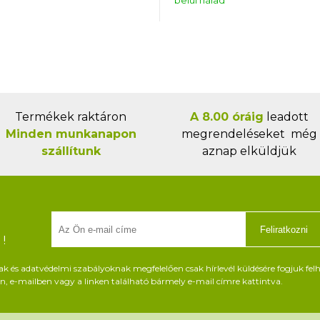
belül nálad
Termékek raktáron
A 8.00 óráig
leadott
Minden munkanapon
megrendeléseket még
szállítunk
aznap elküldjük
Feliratkozni
!
és adatvédelmi szabályoknak megfelelően csak hírlevél küldésére fogjuk felh
, e-mailben vagy a linken található bármely e-mail címre kattintva.