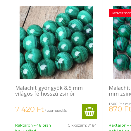
Kedvezmén
Malachit gyöngyök 8,5 mm
Malachit
világos félhosszú zsinór
mm zsin
1 360 Ft
/ zsi
870
F
7 420
Ft
/ csomagolás
Raktáron – 48 órán
Cikkszám:
7484
Raktáron – 