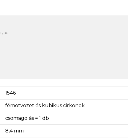
l / db
1546
fémötvözet és kubikus cirkonok
csomagolás = 1 db
8,4 mm