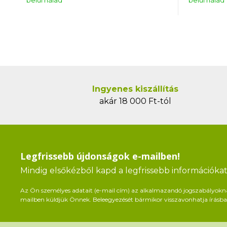
belül nálad
belül nálad
Ingyenes kiszállítás
akár 18 000 Ft-tól
Legfrissebb újdonságok e-mailben!
Mindig elsőkézből kapd a legfrissebb információkat 
Az Ön személyes adatait (e-mail cím) az alkalmazandó jogszabályoknak 
mailben küldjük Önnek. Beleegyezését bármikor visszavonhatja írásban