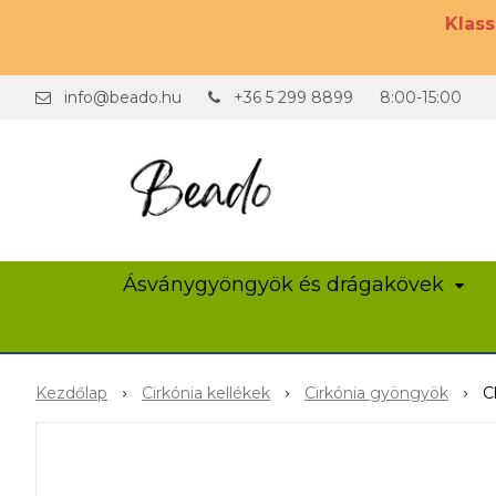
Klas
info@beado.hu
+36 5 299 8899
8:00-15:00
Ásványgyöngyök és drágakövek
Kezdőlap
Cirkónia kellékek
Cirkónia gyöngyök
C