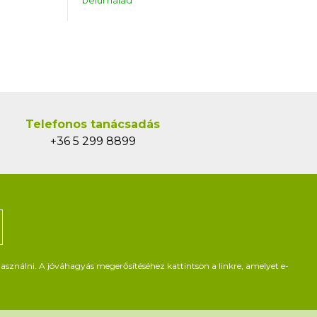
belül nálad
Telefonos tanácsadás
+36 5 299 8899
asználni. A jóváhagyás megerősítéséhez kattintson a linkre, amelyet e-