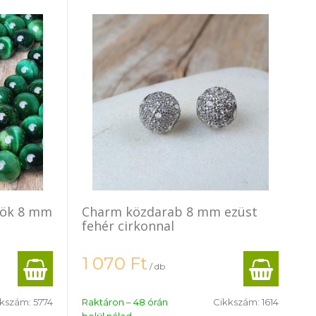
yök 8 mm
Charm közdarab 8 mm ezüst
fehér cirkonnal
1 070
Ft
/ db
kkszám:
5774
Raktáron – 48 órán
Cikkszám:
1614