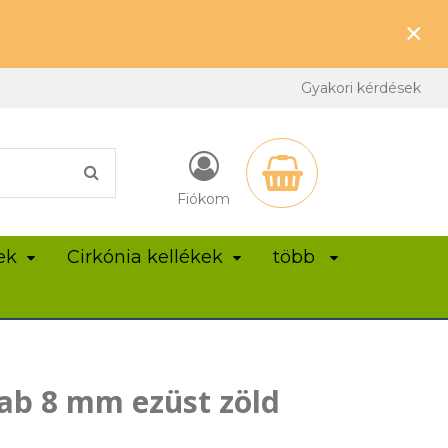
×
Gyakori kérdések
Fiókom
ek
Cirkónia kellékek
több
ab 8 mm ezüst zöld