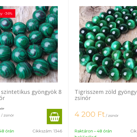
y -36%
 szintetikus gyöngyök 8
Tigrisszem zöld gyöng
ór
zsinór
nór
t
4 200
Ft
/ zsinór
/ zsinór
48 órán
Cikkszám:
1346
Raktáron – 48 órán
Ci