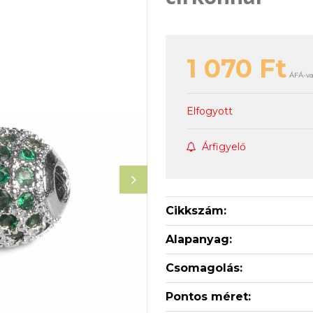
1 070
Ft
ÁFÁ-va
Elfogyott
Árfigyelő
Cikkszám:
Alapanyag:
Csomagolás:
Pontos méret: