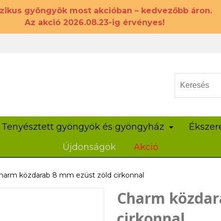
szikus gyöngyök most akcióban – kedvezőbb áron.
Az akció 2026.08.23-ig érvényes!
Tenyésztett gyöngyök és gyöngyház
Ékszer
Újdonságok
Akció
harm közdarab 8 mm ezüst zöld cirkonnal
Charm közdar
cirkonnal