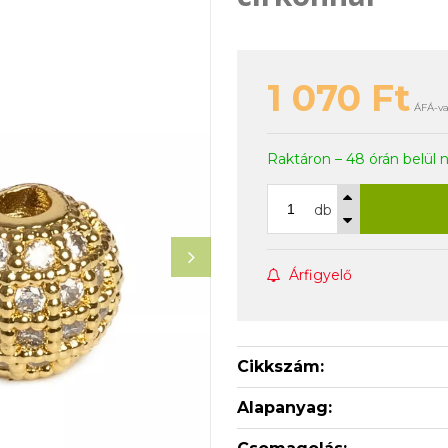
1 070
Ft
ÁFÁ-va
Raktáron – 48 órán belül 
db
Árfigyelő
Cikkszám:
Alapanyag: