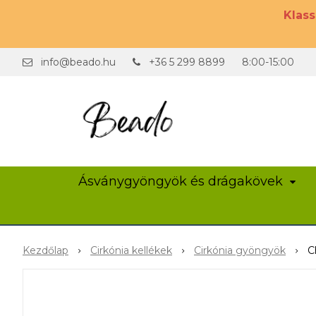
Klas
info@beado.hu
+36 5 299 8899
8:00-15:00
Ásványgyöngyök és drágakövek
Kezdőlap
Cirkónia kellékek
Cirkónia gyöngyök
C