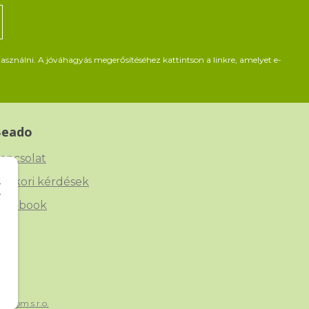
asználni. A jóváhagyás megerősítéséhez kattintson a linkre, amelyet e-
Beado
apcsolat
yakori kérdések
acebook
xtCom s.r.o.