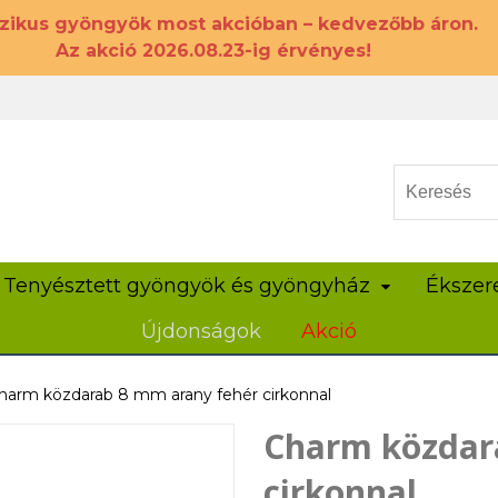
szikus gyöngyök most akcióban – kedvezőbb áron.
Az akció 2026.08.23-ig érvényes!
Tenyésztett gyöngyök és gyöngyház
Ékszer
Újdonságok
Akció
harm közdarab 8 mm arany fehér cirkonnal
Charm közdar
cirkonnal