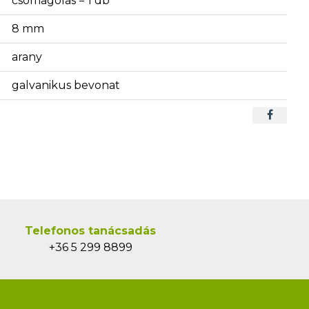
csomagolás = 1 db
8 mm
arany
galvanikus bevonat
Telefonos tanácsadás
+36 5 299 8899