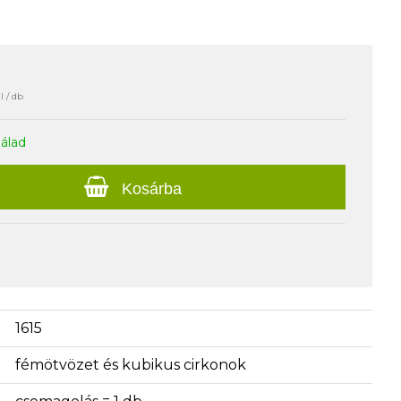
l / db
nálad
Kosárba
1615
fémötvözet és kubikus cirkonok