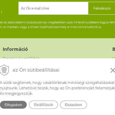
Feliratkozni
!
és adatvédelmi szabályoknak megfelelően csak hírlevél küldésére fogjuk felh
, e-mailben vagy a linken található bármely e-mail címre kattintva.
Információ
Fizetés és szállítás
K
Panasz, árucsere és visszáru
G
az Ön sütibeállításai
Szerződési feltételek
F
A sütik segítenek, hogy vásárlóinknak minőségi szolgáltatásokat
A személyes adatok védelme
nyújtsunk. Lehetővé teszik, hogy az Ön preferenciáit felismerjük
és megjegyezzük.
Beállítások
Elfogadom
Elutasítom
do.hu, a gyöngyök webáruháza •
NextShop
&
e-shop Pohoda Connector
by
Ne