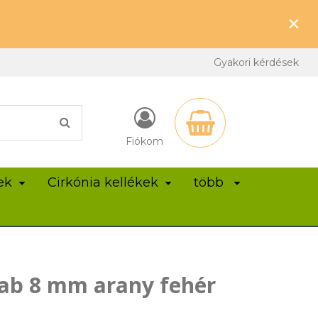
×
Gyakori kérdések
Fiókom
ek
Cirkónia kellékek
több
ab 8 mm arany fehér