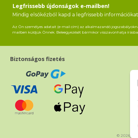
Legfrissebb újdonságok e-mailben!
Mindig elsőkézből kapd a legfrissebb információkat 
Az Ön személyes adatait (e-mail cím) az alkalmazandó jogszabályoknak 
mailben küldjük Önnek. Beleegyezését bármikor visszavonhatja írásban
Biztonságos fizetés
© 2026 bea