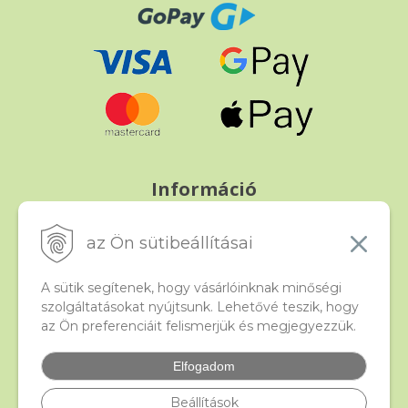
Információ
Fizetés és szállítás
Panasz, árucsere és visszáru
az Ön sütibeállításai
Szerződési feltételek
A személyes adatok védelme
A sütik segítenek, hogy vásárlóinknak minőségi
szolgáltatásokat nyújtsunk. Lehetővé teszik, hogy
az Ön preferenciáit felismerjük és megjegyezzük.
Beado
Kapcsolat
Elfogadom
Gyakori kérdések
Facebook
Beállítások