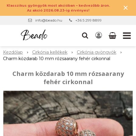
×
Klasszikus gyöngyök most akcióban – kedvezőbb áron.
Az akció 2026.08.23-ig érvényes!
info@beado.hu
+36 5 299 8899
Kezdőlap
Cirkónia kellékek
Cirkónia gyöngyök
Charm közdarab 10 mm rózsaarany fehér cirkonnal
Charm közdarab 10 mm rózsaarany
fehér cirkonnal