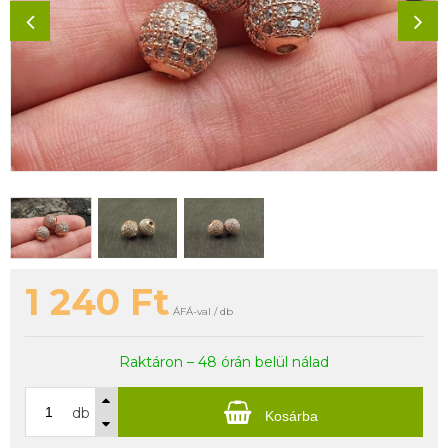
1 240
Ft
ÁFÁ-val / db
Raktáron – 48 órán belül nálad
db
Kosárba