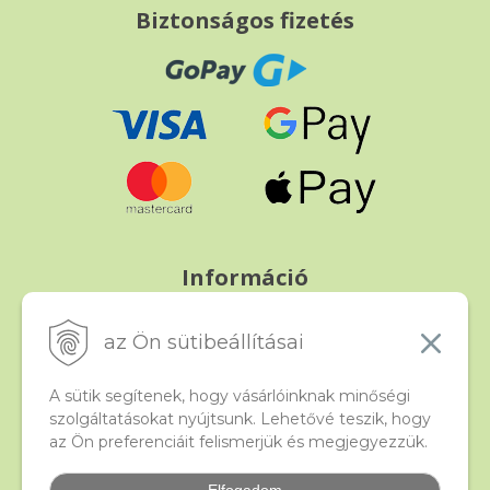
Biztonságos fizetés
Információ
Fizetés és szállítás
Panasz, árucsere és visszáru
az Ön sütibeállításai
Szerződési feltételek
A személyes adatok védelme
A sütik segítenek, hogy vásárlóinknak minőségi
szolgáltatásokat nyújtsunk. Lehetővé teszik, hogy
az Ön preferenciáit felismerjük és megjegyezzük.
Beado
Kapcsolat