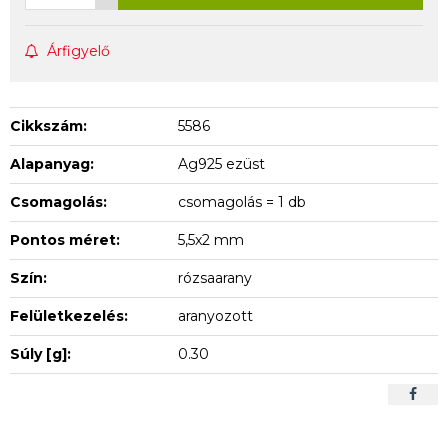
Árfigyelő
Cikkszám:
5586
Alapanyag:
Ag925 ezüst
Csomagolás:
csomagolás = 1 db
Pontos méret:
5,5x2 mm
Szín:
rózsaarany
Felületkezelés:
aranyozott
Súly [g]:
0.30