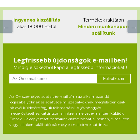
Ingyenes kiszállítás
Termékek raktáron
akár 18 000 Ft-tól
Minden munkanapon
szállítunk
Legfrissebb újdonságok e-mailben!
Mindig elsőkézből kapd a legfrissebb információkat !
Feliratkozni
Az Ön személyes adatait (e-mail cím) az alkalmazandó
jogszabályoknak és adatvédelmi szabályoknak megfelelően csak
hírlevél küldésére fogjuk felhasználni. A jóváhagyás
megerősítéséhez kattintson a linkre, amelyet e-mailben küldjük
Önnek. Beleegyezését bármikor visszavonhatja írásban, e-mailben
vagy a linken található bármely e-mail címre kattintva.