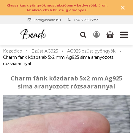
×
Klasszikus gyöngyök most akcióban – kedvezőbb áron.
Az akció 2026.08.23-ig érvényes!
info@beado.hu
+36 5 299 8899
Kezdőlap
Ezüst AG925
AG925 ezüst gyöngyök
Charm fánk közdarab 5x2 mm Ag925 sima aranyozott
rózsaarannyal
Charm fánk közdarab 5x2 mm Ag925
sima aranyozott rózsaarannyal