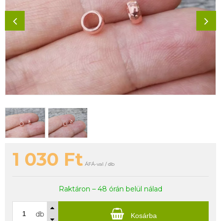
1 030
Ft
ÁFÁ-val / db
Raktáron – 48 órán belül nálad
db
Kosárba